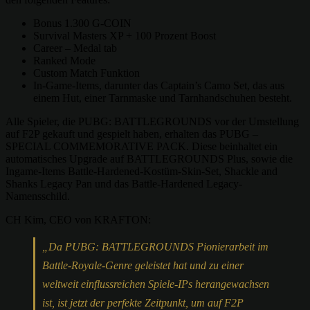
Bonus 1.300 G-COIN
Survival Masters XP + 100 Prozent Boost
Career – Medal tab
Ranked Mode
Custom Match Funktion
In-Game-Items, darunter das Captain’s Camo Set, das aus
einem Hut, einer Tarnmaske und Tarnhandschuhen besteht.
Alle Spieler, die PUBG: BATTLEGROUNDS vor der Umstellung
auf F2P gekauft und gespielt haben, erhalten das PUBG –
SPECIAL COMMEMORATIVE PACK. Diese beinhaltet ein
automatisches Upgrade auf BATTLEGROUNDS Plus, sowie die
Ingame-Items Battle-Hardened-Kostüm-Skin-Set, Shackle and
Shanks Legacy Pan und das Battle-Hardened Legacy-
Namensschild.
CH Kim, CEO von KRAFTON:
„Da PUBG: BATTLEGROUNDS Pionierarbeit im
Battle-Royale-Genre geleistet hat und zu einer
weltweit einflussreichen Spiele-IPs herangewachsen
ist, ist jetzt der perfekte Zeitpunkt, um auf F2P