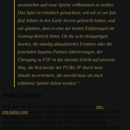
umzustellen und neue Spieler willkommen zu heißen.
Das Spiel ist erheblich gewachsen, seit wir es vor fast
fünf Jahren in den Early Access gebracht haben, und
wir glauben, dass es eine der besten Erfahrungen im
Gaming-Bereich bietet. Ob die acht einzigartigen
Karten, die ständig aktualisierten Features oder die
fesselnden Ingame-Partner-Aktivierungen, der
Übergang zu F2P ist der nächste Schritt auf unserem
Weg, die Reichweite der PUBG IP durch neue
Inhalte zu erweitern, die sowohl neue als auch
erfahrene Spieler lieben werden.“
PUBG F2P Feier
Im Laufe der nächsten Wochen können Spieler auf
pre-
reg.pubg.com
an einer Reihe von Aktivitäten teilnehmen, um den
Übergang von PUBG: BATTLEGROUNDS zu F2P zu feiern.
Spieler können sich vorab für die F2P-Version des Spiels
registrieren, einen Gaming-Persönlichkeitstest absolvieren und an