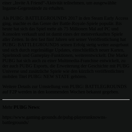
einer „Invite A Friend“-Aktivität teilnehmen, um ausgewählte
Ingame-Gegenstände zu erhalten.
Als PUBG: BATTLEGROUNDS 2017 in den Steam Early Access
ging, machte es das Genre der Battle-Royale-Spiele populär. Bis
heute hat sich das Spiel mehr als 75 Millionen Mal auf PC und
Konsolen verkauft und ist damit eines der meistverkauften Spiele
aller Zeiten. In den fast fünf Jahren seit seiner Veröffentlichung hat
PUBG: BATTLEGROUNDS seinen Erfolg stetig weiter ausgebaut
und sich durch regelmäßige Updates, einschließlich neuer Karten,
Spielmodi und Gameplay-Funktionen, weiterentwickelt. Die Marke
PUBG hat sich auch zu einer Multimedia-Franchise entwickelt, zu
der auch PUBG Esports, die Erweiterung der Geschichte mit PUBG
Universe und zusätzliche Spiele wie den kürzlich veröffentlichten
mobilen Titel PUBG: NEW STATE gehören.
Weitere Details zur Umstellung von PUBG: BATTLEGROUNDS
auf F2P werden in den kommenden Wochen bekannt gegeben.
Mehr
PUBG News
:
https://www.gaming-grounds.de/pubg-playerunknowns-
battlegrounds/