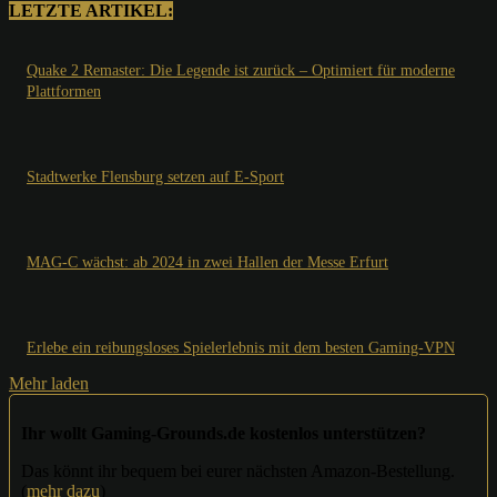
LETZTE ARTIKEL:
Quake 2 Remaster: Die Legende ist zurück – Optimiert für moderne
Plattformen
Stadtwerke Flensburg setzen auf E-Sport
MAG-C wächst: ab 2024 in zwei Hallen der Messe Erfurt
Erlebe ein reibungsloses Spielerlebnis mit dem besten Gaming-VPN
Mehr laden
Ihr wollt Gaming-Grounds.de kostenlos unterstützen?
Das könnt ihr bequem bei eurer nächsten Amazon-Bestellung.
(
mehr dazu
)