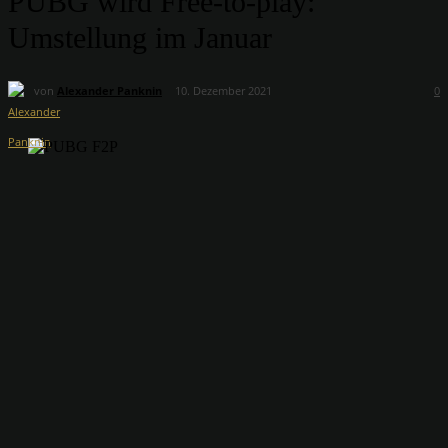
PUBG wird Free-to-play:
Umstellung im Januar
von
Alexander Panknin
10. Dezember 2021
0