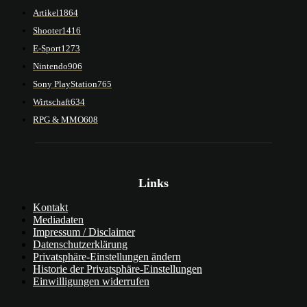
Artikel
1864
Shooter
1416
E-Sport
1273
Nintendo
906
Sony PlayStation
765
Wirtschaft
634
RPG & MMO
608
Links
Kontakt
Mediadaten
Impressum / Disclaimer
Datenschutzerklärung
Privatsphäre-Einstellungen ändern
Historie der Privatsphäre-Einstellungen
Einwilligungen widerrufen