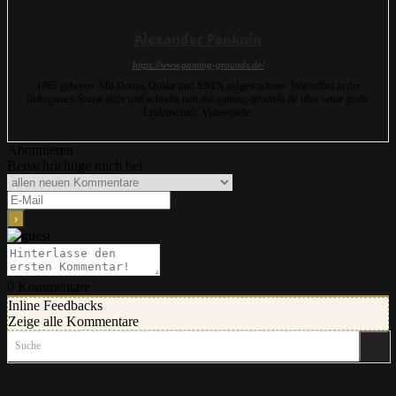
Alexander Panknin
https://www.gaming-grounds.de/
1985 geboren. Mit Doom, Quake und SNES aufgewachsen. War selbst in der
Indiegames-Szene aktiv und schreibt nun auf gaming-grounds.de über seine große
Leidenschaft: Videospiele.
Abonnieren
Benachrichtige mich bei
0
Kommentare
Inline Feedbacks
Zeige alle Kommentare
Suche