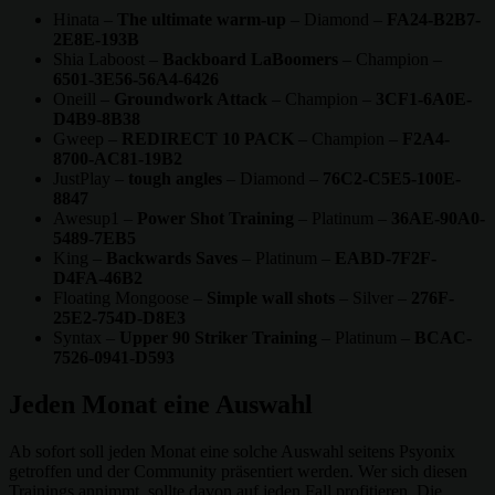
Hinata –
The ultimate warm-up
– Diamond –
FA24-B2B7-
2E8E-193B
Shia Laboost –
Backboard LaBoomers
– Champion –
6501-3E56-56A4-6426
Oneill –
Groundwork Attack
– Champion –
3CF1-6A0E-
D4B9-8B38
Gweep –
REDIRECT 10 PACK
– Champion –
F2A4-
8700-AC81-19B2
JustPlay –
tough angles
– Diamond –
76C2-C5E5-100E-
8847
Awesup1 –
Power Shot Training
– Platinum –
36AE-90A0-
5489-7EB5
King –
Backwards Saves
– Platinum –
EABD-7F2F-
D4FA-46B2
Floating Mongoose –
Simple wall shots
– Silver –
276F-
25E2-754D-D8E3
Syntax –
Upper 90 Striker Training
– Platinum –
BCAC-
7526-0941-D593
Jeden Monat eine Auswahl
Ab sofort soll jeden Monat eine solche Auswahl seitens Psyonix
getroffen und der Community präsentiert werden. Wer sich diesen
Trainings annimmt, sollte davon auf jeden Fall profitieren. Die