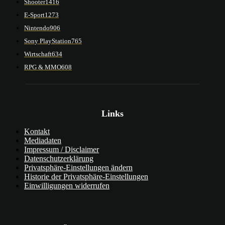
Shooter
1416
E-Sport
1273
Nintendo
906
Sony PlayStation
765
Wirtschaft
634
RPG & MMO
608
Links
Kontakt
Mediadaten
Impressum / Disclaimer
Datenschutzerklärung
Privatsphäre-Einstellungen ändern
Historie der Privatsphäre-Einstellungen
Einwilligungen widerrufen