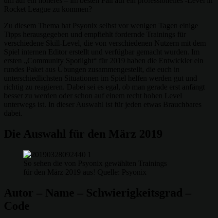
um auf ein höheres – im besten Fall auf ein professionelles -Level in
Rocket League zu kommen?
Zu diesem Thema hat Psyonix selbst vor wenigen Tagen einige
Tipps herausgegeben und empfiehlt fordernde Trainings für
verschiedene Skill-Level, die von verschiedenen Nutzern mit dem
Spiel internen Editor erstellt und verfügbar gemacht wurden. Im
ersten „Community Spotlight“ für 2019 haben die Entwickler ein
rundes Paket aus Übungen zusammengestellt, die euch in
unterschiedlichsten Situationen im Spiel helfen werden gut und
richtig zu reagieren. Dabei sei es egal, ob man gerade erst anfängt
besser zu werden oder schon auf einem recht hohen Level
unterwegs ist. In dieser Auswahl ist für jeden etwas Brauchbares
dabei.
Die Auswahl für den März 2019
So sehen die von Psyonix gewählten Trainings
für den März 2019 aus! Quelle: Psyonix
Autor – Name – Schwierigkeitsgrad –
Code