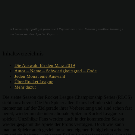
Im Community Spotlight präsentiert Psyonix neun von Nutzern gestaltete Trainings
zum besser werden. Quelle: Psyonix
Inhaltsverzeichnis
Die Auswahl für den März 2019
Autor – Name – Schwierigkeitsgrad – Code
Jeden Monat eine Auswahl
Über Rocket League
Mehr dazu:
Die siebte Season der Rocket League Championship Series (RLCS)
steht kurz bevor. Die Pro Spieler aller Teams befinden sich also
momentan auf der Zielgerade ihrer Vorbereitung und sind schon fast
bereit, wieder um die internationale Spitze in Rocket League zu
spielen. Unzählige Fans werden auch in der kommenden Saison
wieder gespannt die Spiele der Profis verfolgen. Doch wie kann
man an Spieler auch gezielt an seinen eigenen Fähigkeiten arbeiten,