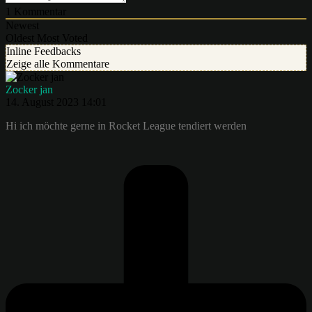
1
Kommentar
Newest
Oldest
Most Voted
Inline Feedbacks
Zeige alle Kommentare
Zocker jan
14. August 2023 14:01
Hi ich möchte gerne in Rocket League tendiert werden