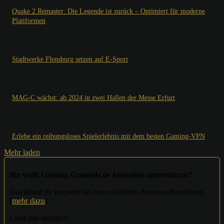
Quake 2 Remaster: Die Legende ist zurück – Optimiert für moderne
Plattformen
Stadtwerke Flensburg setzen auf E-Sport
MAG-C wächst: ab 2024 in zwei Hallen der Messe Erfurt
Erlebe ein reibungsloses Spielerlebnis mit dem besten Gaming-VPN
Mehr laden
Ihr wollt Gaming-Grounds.de kostenlos unterstützen?
Das könnt ihr bequem bei eurer nächsten Amazon-Bestellung.
(
mehr dazu
)
Lasst uns shoppen: