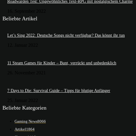
Roadwarden Test: Ungewöhnliches Text-RPG mit nostalgischem Charme
16. September 2022
Beliebte Artikel
Let’s Sing 2022: Deutsche Songs nicht verfügbar? Das könnt ihr tun
12. Januar 2022
11 Steam Games für Kinder – Bunt, verrückt und unbedenklich
26. November 2021
7 Days to Die: Survival Guide – Tipps für blutige Anfänger
25. Januar 2022
Beliebte Kategorien
Gaming News
8066
Artikel
1864