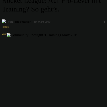
Rocket League: Auf Pro-Level mit
Training? So geht’s.
von
Jonas Walter
30. März 2019
1