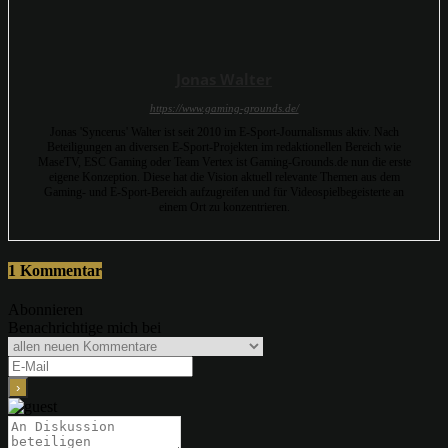
Jonas Walter
https://www.gaming-grounds.de/
Jonas 'Syncerus' Walter ist seit 2010 im E-Sport-Journalismus aktiv. Nach
Beteiligungen an diversen E-Sport-Projekten im redaktionellen Bereich wie
MaseTV, ESC Gaming oder Team Vertex ist Gaming-Grounds.de nun die erste
eigene Konzeption. Diese hat die Vision aktuell relevante Themen aus dem
Gaming- und E-Sport-Bereich aufzugreifen und für Videospielbegeisterte an
einem Ort zu konzentrieren.
1 Kommentar
Abonnieren
Benachrichtige mich bei