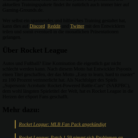
aktuellen Trainingspakete findet ihr natürlich auch immer hier auf
Gaming-Grounds.de.
Wer selbst ein spannendes und hilfreiches Training gestaltet hat,
kann dies auf
Discord
,
Reddit
und
Twitter
mit den Entwicklern
teilen und somit eventuell in die monatlichen Präsentationen
gelangen.
Über Rocket League
Autos und Fußball? Eine Komination die eigentlich gar nicht
schlecht werden kann. Nach diesem Motto hat Entwickler Psyonix
einen Titel geschaffen, der das Motto „Easy to learn, hard to master“
zu 100 Prozent verinnerlicht hat. Als Nachfolger des Spiels
„Supersonic Acrobatic Rocket-Powered Battle-Cars“ (SARPBC),
dem wohl längsten Spieletitel der Welt, hat es Rocket League in die
Herzen der eSport Fans geschafft.
Mehr dazu:
Rocket League: MLB Fan Pack angekündigt
Rocket League: Patch 1.59 nimmt sich Problemen an