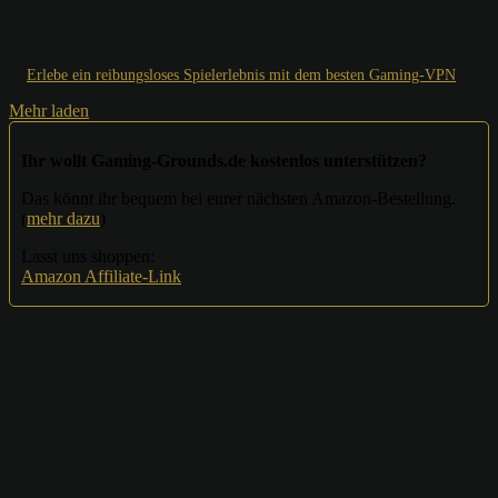
Erlebe ein reibungsloses Spielerlebnis mit dem besten Gaming-VPN
Mehr laden
Ihr wollt Gaming-Grounds.de kostenlos unterstützen?
Das könnt ihr bequem bei eurer nächsten Amazon-Bestellung.
(
mehr dazu
)
Lasst uns shoppen:
Amazon Affiliate-Link