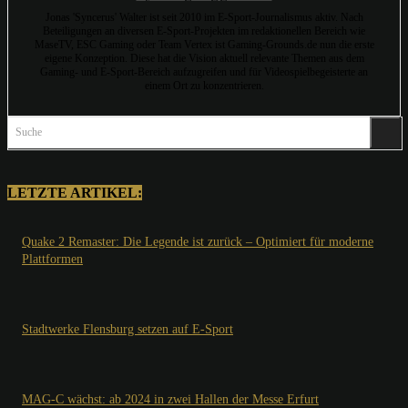
Jonas 'Syncerus' Walter ist seit 2010 im E-Sport-Journalismus aktiv. Nach
Beteiligungen an diversen E-Sport-Projekten im redaktionellen Bereich wie
MaseTV, ESC Gaming oder Team Vertex ist Gaming-Grounds.de nun die erste
eigene Konzeption. Diese hat die Vision aktuell relevante Themen aus dem
Gaming- und E-Sport-Bereich aufzugreifen und für Videospielbegeisterte an
einem Ort zu konzentrieren.
Suche
LETZTE ARTIKEL:
Quake 2 Remaster: Die Legende ist zurück – Optimiert für moderne
Plattformen
Stadtwerke Flensburg setzen auf E-Sport
MAG-C wächst: ab 2024 in zwei Hallen der Messe Erfurt