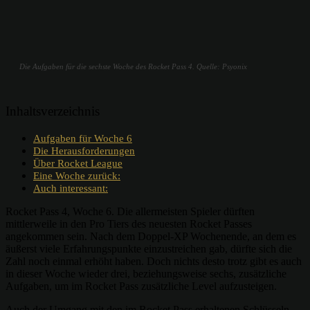
Die Aufgaben für die sechste Woche des Rocket Pass 4. Quelle: Psyonix
Inhaltsverzeichnis
Aufgaben für Woche 6
Die Herausforderungen
Über Rocket League
Eine Woche zurück:
Auch interessant:
Rocket Pass 4, Woche 6. Die allermeisten Spieler dürften
mittlerweile in den Pro Tiers des neuesten Rocket Passes
angekommen sein. Nach dem Doppel-XP Wochenende, an dem es
äußerst viele Erfahrungspunkte einzustreichen gab, dürfte sich die
Zahl noch einmal erhöht haben. Doch nichts desto trotz gibt es auch
in dieser Woche wieder drei, beziehungsweise sechs, zusätzliche
Aufgaben, um im Rocket Pass zusätzliche Level aufzusteigen.
Auch der Umgang mit den im Rocket Pass erhaltenen Schlüsseln