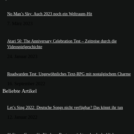
No Man’s Sky: Auch 2023 noch ein Weltraum-Hit
7. März 2023
Atari 50: The Anniversary Celebration Test – Zeitreise durch die
Videospielgeschichte
24. Januar 2023
Roadwarden Test: Ungewöhnliches Text-RPG mit nostalgischem Charme
16. September 2022
Beliebte Artikel
Let’s Sing 2022: Deutsche Songs nicht verfügbar? Das könnt ihr tun
12. Januar 2022