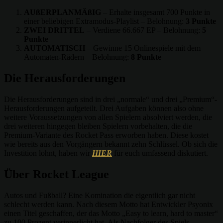
AUßERPLANMÄßIG
– Erhalte insgesamt 700 Punkte in
einer beliebigen Extramodus-Playlist – Belohnung:
3 Punkte
ZWEI DRITTEL
– Verdiene 66.667 EP – Belohnung:
5
Punkte
AUTOMATISCH
– Gewinne 15 Onlinespiele mit dem
Automaten-Rädern – Belohnung:
8 Punkte
Die Herausforderungen
Die Herausforderungen sind in drei „normale“ und drei „Premium“-
Herausforderungen aufgeteilt. Drei Aufgaben können also ohne
weitere Voraussetzungen von allen Spielern absolviert werden, die
drei weiteren hingegen bleiben Spielern vorbehalten, die die
Premium-Variante des Rocket Pass erworben haben. Diese kostet
wie bereits aus den Vorgängern bekannt zehn Schlüssel. Ob sich die
Investition lohnt, haben wir
HIER
für euch umfassend diskutiert.
Über Rocket League
Autos und Fußball? Eine Komination die eigentlich gar nicht
schlecht werden kann. Nach diesem Motto hat Entwickler Psyonix
einen Titel geschaffen, der das Motto „Easy to learn, hard to master“
zu 100 Prozent verinnerlicht hat. Als Nachfolger des Spiels