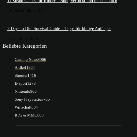
11 Steam Games für Kinder – Bunt, verrückt und unbedenklich
26. November 2021
7 Days to Die: Survival Guide – Tipps für blutige Anfänger
25. Januar 2022
Beliebte Kategorien
Gaming News
8066
Artikel
1864
Shooter
1416
E-Sport
1273
Nintendo
906
Sony PlayStation
765
Wirtschaft
634
RPG & MMO
608