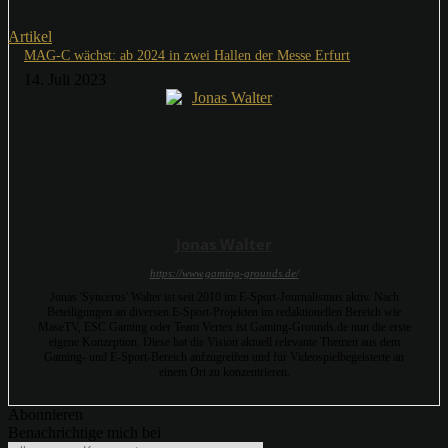
Artikel
MAG-C wächst: ab 2024 in zwei Hallen der Messe Erfurt
14. Juli 2023
Jonas Walter
https://www.gaming-grounds.de/
Jonas 'Syncerus' Walter ist seit 2010 im E-Sport-Journalismus aktiv. Nach
Beteiligungen an diversen E-Sport-Projekten im redaktionellen Bereich wie
MaseTV, ESC Gaming oder Team Vertex ist Gaming-Grounds.de nun die erste
eigene Konzeption. Diese hat die Vision aktuell relevante Themen aus dem
Gaming- und E-Sport-Bereich aufzugreifen und für Videospielbegeisterte an
einem Ort zu konzentrieren.
Abonnieren
Benachrichtige mich bei