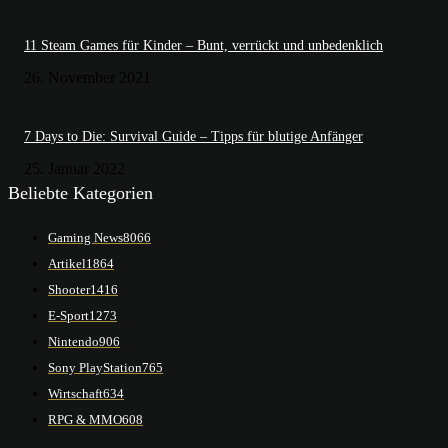
11 Steam Games für Kinder – Bunt, verrückt und unbedenklich
26. November 2021
7 Days to Die: Survival Guide – Tipps für blutige Anfänger
25. Januar 2022
Beliebte Kategorien
Gaming News
8066
Artikel
1864
Shooter
1416
E-Sport
1273
Nintendo
906
Sony PlayStation
765
Wirtschaft
634
RPG & MMO
608