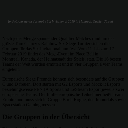
Im Februar startet das große Six Invitational 2019 in Montreal. Quelle: Ubisoft
Nach jeder Menge spannender Qualifier Matches rund um das
größte Tom Clancy’s Rainbow Six Siege Turnier stehen die
Gruppen für das Six Invitational nun fest. Vom 11. bis zum 17.
Februar 2019 findet das Mega-Event im Place Bell in
Montreal, Kanada, der Heimatstadt des Spiels, statt. Die 16 besten
Teams der Welt wurden ermittelt und in vier Gruppen á vier Teams
eingeteilt.
Europäische Siege Freunde können sich besonders auf die Gruppen
C und D freuen. Dort starten mit G2 Esports und Mock-it Esports
beziehungsweise PENTA Sports und LeStream Esport jeweils zwei
europäische Teams. Der fünfte europäische Teilnehmer heißt Team
Empire und muss sich in Gruppe B mit Rogue, den Immortals sowie
Spacestation Gaming messen.
Die Gruppen in der Übersicht