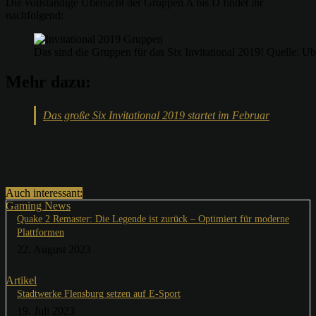
Die vollständige Übersicht der Gruppen A bis D findet ihr
nachfolgend:
Das sind die Gruppen für das Six Invitational 2019! Quelle: Ub
Mehr dazu:
Das große Six Invitational 2019 startet im Februar
Auch interessant:
Gaming News
Quake 2 Remaster: Die Legende ist zurück – Optimiert für moderne
Plattformen
22. August 2023
Artikel
Stadtwerke Flensburg setzen auf E-Sport
19. Juli 2023