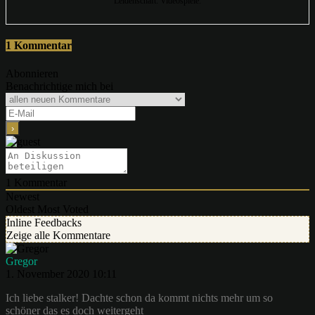
Leidenschaft: Videospiele.
1 Kommentar
Abonnieren
Benachrichtige mich bei
1
Kommentar
Newest
Oldest
Most Voted
Inline Feedbacks
Zeige alle Kommentare
Gregor
1. November 2020 10:11
Ich liebe stalker! Dachte schon da kommt nichts mehr um so
schöner das es doch weitergeht