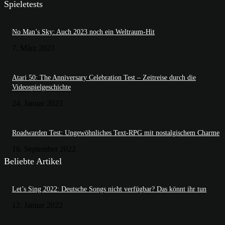
Spieletests
No Man’s Sky: Auch 2023 noch ein Weltraum-Hit
7. März 2023
Atari 50: The Anniversary Celebration Test – Zeitreise durch die
Videospielgeschichte
24. Januar 2023
Roadwarden Test: Ungewöhnliches Text-RPG mit nostalgischem Charme
16. September 2022
Beliebte Artikel
Let’s Sing 2022: Deutsche Songs nicht verfügbar? Das könnt ihr tun
12. Januar 2022