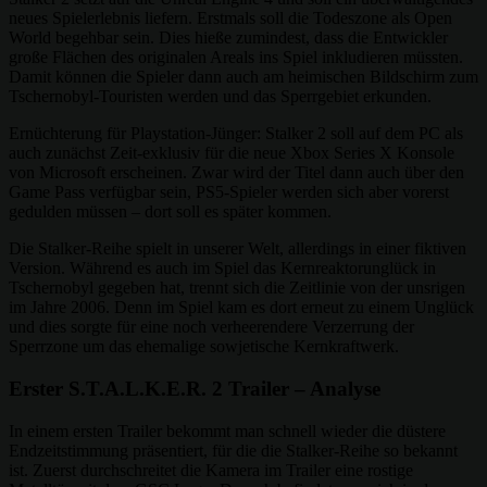
neues Spielerlebnis liefern. Erstmals soll die Todeszone als Open
World begehbar sein. Dies hieße zumindest, dass die Entwickler
große Flächen des originalen Areals ins Spiel inkludieren müssten.
Damit können die Spieler dann auch am heimischen Bildschirm zum
Tschernobyl-Touristen werden und das Sperrgebiet erkunden.
Ernüchterung für Playstation-Jünger: Stalker 2 soll auf dem PC als
auch zunächst Zeit-exklusiv für die neue Xbox Series X Konsole
von Microsoft erscheinen. Zwar wird der Titel dann auch über den
Game Pass verfügbar sein, PS5-Spieler werden sich aber vorerst
gedulden müssen – dort soll es später kommen.
Die Stalker-Reihe spielt in unserer Welt, allerdings in einer fiktiven
Version. Während es auch im Spiel das Kernreaktorunglück in
Tschernobyl gegeben hat, trennt sich die Zeitlinie von der unsrigen
im Jahre 2006. Denn im Spiel kam es dort erneut zu einem Unglück
und dies sorgte für eine noch verheerendere Verzerrung der
Sperrzone um das ehemalige sowjetische Kernkraftwerk.
Erster S.T.A.L.K.E.R. 2 Trailer – Analyse
In einem ersten Trailer bekommt man schnell wieder die düstere
Endzeitstimmung präsentiert, für die die Stalker-Reihe so bekannt
ist. Zuerst durchschreitet die Kamera im Trailer eine rostige