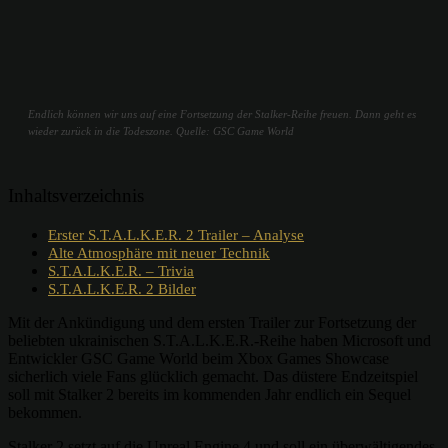
Endlich können wir uns auf eine Fortsetzung der Stalker-Reihe freuen. Dann geht es
wieder zurück in die Todeszone. Quelle: GSC Game World
Inhaltsverzeichnis
Erster S.T.A.L.K.E.R. 2 Trailer – Analyse
Alte Atmosphäre mit neuer Technik
S.T.A.L.K.E.R. – Trivia
S.T.A.L.K.E.R. 2 Bilder
Mit der Ankündigung und dem ersten Trailer zur Fortsetzung der
beliebten ukrainischen S.T.A.L.K.E.R.-Reihe haben Microsoft und
Entwickler GSC Game World beim Xbox Games Showcase
sicherlich viele Fans glücklich gemacht. Das düstere Endzeitspiel
soll mit Stalker 2 bereits im kommenden Jahr endlich ein Sequel
bekommen.
Stalker 2 setzt auf die Unreal Engine 4 und soll ein überwältigendes