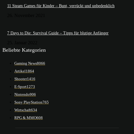
11 Steam Games für Kinder – Bunt, verrückt und unbedenklich
26. November 2021
7 Days to Die: Survival Guide – Tipps für blutige Anfänger
25. Januar 2022
Beliebte Kategorien
Gaming News
8066
Artikel
1864
Shooter
1416
E-Sport
1273
Nintendo
906
Sony PlayStation
765
Wirtschaft
634
RPG & MMO
608