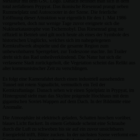
Metalltür mit dem GSC Logo. Danach befindet man sich in dem
total zerfallenen Prypyat. Das ikonische Riesenrad prangt neben
Rummelplatz und Autoscooter in der Szene. Die feierliche
Eröffnung dieser Attraktion war eigentlich für den 1. Mai 1986
vorgesehen, doch nur wenige Tage zuvor ereignete sich die
Nuklearkatastrophe von Tschernobyl. Das Riesenrad ging nie
offiziell in Betrieb und gilt noch heute als eines der Symbole des
historischen Unglücks, welches sich im nahegelegenen
Kernkraftwerk abspielte und die gesamte Region zum
unbewohnbaren Sperrgebiet, zur Todeszone machte. Im Trailer
dreht sich das Rad unheilverkündend. Die Natur hat sich die
verlassene Stadt zurückgeholt, die Vegetation scheint das Relikt aus
alter kommunistischer Zeit zu verschlingen.
Es folgt eine Kamerafahrt durch einen industriell aussehenden
Tunnel mit rotem Signallicht, vermutlich ein Teil der
Kernkraftanlage. Danach sehen wir einen Spielplatz in Prypyat, im
Hintergrund sieht man das Skyline prägende Hochhaus mit dem
gigantischen Soviet-Wappen auf dem Dach. In der Bildmitte eine
Anomalie.
Die Atmosphäre ist elektrisch geladen, Schatten huschen vorüber,
blaues Licht flackert. In einem Gebäude scheint eine Schraube
durch die Luft zu schweben bis sie auf ein zuvor unsichtbares
Energiefeld trifft, Blitze zucken. In der nächsten Szene verformt eine