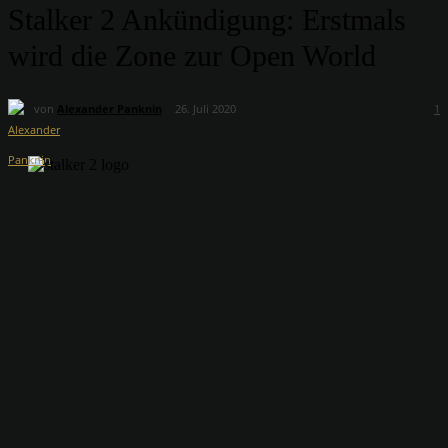
Stalker 2 Ankündigung: Erstmals
wird die Zone zur Open World
von
Alexander Panknin
26. Juli 2020
1