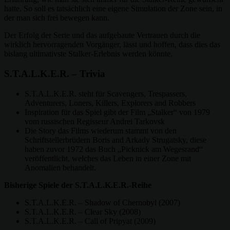
hatte. So soll es tatsächlich eine eigene Simulation der Zone sein, in
der man sich frei bewegen kann.
Der Erfolg der Serie und das aufgebaute Vertrauen durch die
wirklich hervorragenden Vorgänger, lässt und hoffen, dass dies das
bislang ultimativste Stalker-Erlebnis werden könnte.
S.T.A.L.K.E.R. – Trivia
S.T.A.L.K.E.R. steht für Scavengers, Trespassers,
Adventurers, Loners, Killers, Explorers and Robbers
Inspiration für das Spiel gibt der Film „Stalker“ von 1979
vom russischen Regisseur Andrei Tarkovsk
Die Story das Films wiederum stammt von den
Schriftstellerbrüdern Boris and Arkady Strugatsky, diese
haben zuvor 1972 das Buch „Picknick am Wegesrand“
veröffentlicht, welches das Leben in einer Zone mit
Anomalien behandelt.
Bisherige Spiele der S.T.A.L.K.E.R.-Reihe
S.T.A.L.K.E.R. – Shadow of Chernobyl (2007)
S.T.A.L.K.E.R. – Clear Sky (2008)
S.T.A.L.K.E.R. – Call of Pripyat (2009)