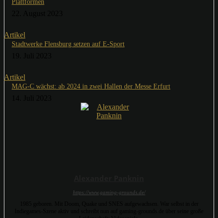
Plattformen
22. August 2023
Artikel
Stadtwerke Flensburg setzen auf E-Sport
19. Juli 2023
Artikel
MAG-C wächst: ab 2024 in zwei Hallen der Messe Erfurt
14. Juli 2023
Alexander Panknin
https://www.gaming-grounds.de/
1985 geboren. Mit Doom, Quake und SNES aufgewachsen. War selbst in der
Indiegames-Szene aktiv und schreibt nun auf gaming-grounds.de über seine große