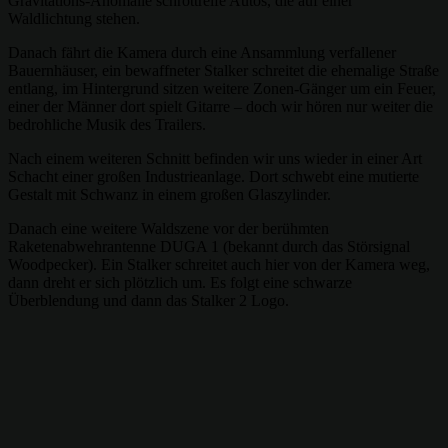
Gravitations-Anomalie schrottreife Autos, die auf einer
Waldlichtung stehen.
Danach fährt die Kamera durch eine Ansammlung verfallener
Bauernhäuser, ein bewaffneter Stalker schreitet die ehemalige Straße
entlang, im Hintergrund sitzen weitere Zonen-Gänger um ein Feuer,
einer der Männer dort spielt Gitarre – doch wir hören nur weiter die
bedrohliche Musik des Trailers.
Nach einem weiteren Schnitt befinden wir uns wieder in einer Art
Schacht einer großen Industrieanlage. Dort schwebt eine mutierte
Gestalt mit Schwanz in einem großen Glaszylinder.
Danach eine weitere Waldszene vor der berühmten
Raketenabwehrantenne DUGA 1 (bekannt durch das Störsignal
Woodpecker). Ein Stalker schreitet auch hier von der Kamera weg,
dann dreht er sich plötzlich um. Es folgt eine schwarze
Überblendung und dann das Stalker 2 Logo.