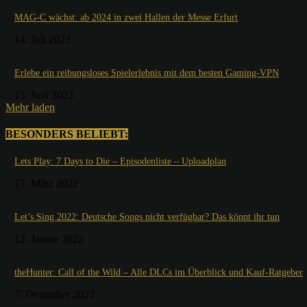
MAG-C wächst: ab 2024 in zwei Hallen der Messe Erfurt
14. Juli 2023
Erlebe ein reibungsloses Spielerlebnis mit dem besten Gaming-VPN
15. Juni 2023
Mehr laden
BESONDERS BELIEBT:
Lets Play: 7 Days to Die – Episodenliste – Uploadplan
17. März 2022
Let’s Sing 2022: Deutsche Songs nicht verfügbar? Das könnt ihr tun
12. Januar 2022
theHunter: Call of the Wild – Alle DLCs im Überblick und Kauf-Ratgeber
7. Dezember 2022