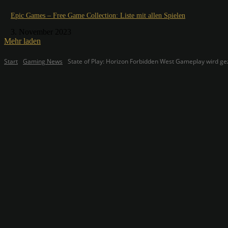
Epic Games – Free Game Collection: Liste mit allen Spielen
3. November 2023
Mehr laden
Start
Gaming News
State of Play: Horizon Forbidden West Gameplay wird ge