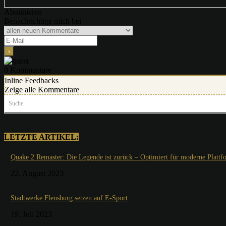
Abonnieren
Benachrichtige mich bei
0
Kommentare
Inline Feedbacks
Zeige alle Kommentare
Suche
LETZTE ARTIKEL:
Quake 2 Remaster: Die Legende ist zurück – Optimiert für moderne Plattf
22. August 2023
Stadtwerke Flensburg setzen auf E-Sport
19. Juli 2023