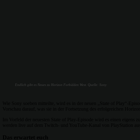
Endlich gibt es Neues zu Horizon Forbidden West. Quelle: Sony
Wie Sony soeben mitteilte, wird es in der neuen „State of Play“-Ep
Vorschau darauf, was sie in der Fortsetzung des erfolgreichen Horiz
Im Vorfeld der neuesten State of Play-Episode wird es einen eigens
werden live auf dem Twitch- und YouTube-Kanal von PlayStation ausg
Das erwartet euch