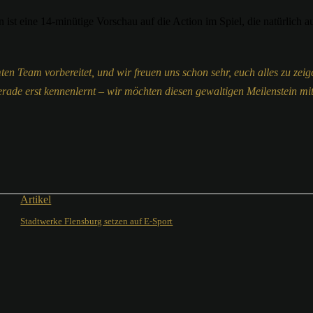
 ist eine 14-minütige Vorschau auf die Action im Spiel, die natürlich au
n Team vorbereitet, und wir freuen uns schon sehr, euch alles zu zeigen
rade erst kennenlernt – wir möchten diesen gewaltigen Meilenstein mi
Artikel
Stadtwerke Flensburg setzen auf E-Sport