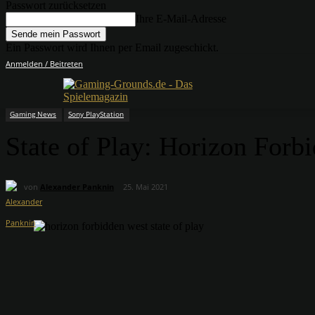
Passwort zurücksetzen
Ihre E-Mail-Adresse
Ein Passwort wird Ihnen per Email zugeschickt.
Anmelden / Beitreten
Gaming News
Sony PlayStation
State of Play: Horizon For
von
Alexander Panknin
25. Mai 2021