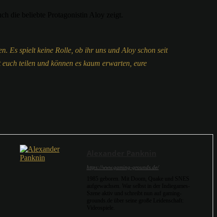
ch die beliebte Protagonistin Aloy zeigt.
. Es spielt keine Rolle, ob ihr uns und Aloy schon seit
t euch teilen und können es kaum erwarten, eure
Alexander Panknin
https://www.gaming-grounds.de/
1985 geboren. Mit Doom, Quake und SNES
aufgewachsen. War selbst in der Indiegames-
Szene aktiv und schreibt nun auf gaming-
grounds.de über seine große Leidenschaft:
Videospiele.