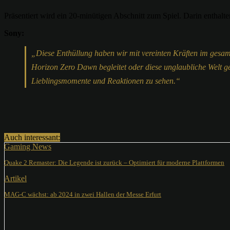
Präsentiert wird ein 20-minütigen Abschnitt zum Spiel. Darin enthalten
Sony:
„Diese Enthüllung haben wir mit vereinten Kräften im gesamte
Horizon Zero Dawn begleitet oder diese unglaubliche Welt ge
Lieblingsmomente und Reaktionen zu sehen.“
Teilen
Auch interessant:
Gaming News
Quake 2 Remaster: Die Legende ist zurück – Optimiert für moderne Plattformen
Artikel
MAG-C wächst: ab 2024 in zwei Hallen der Messe Erfurt