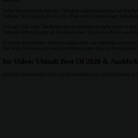
bedienen.
Dabei konzentrieren sich vier Titel grob zusammengefasst auf den B
Valhalla, WD Legion, Far Cry 6). Aber auch Abenteuerlust, Rätselsp
Wer auf Loot- oder Taktik-Shooter im Multiplayer steht, findet in de
Zukunft vielleicht sogar als Publisher eines Top-Down-Titels wie be
In Arbeit sind definitiv weitere Großprojekte, die allerdings in bere
Star Wars Abenteuer als auch ein Indiana Jones Spiel in Kooperation
Im Video: Ubisoft Best Of 2020 & Ausblic
Und hier bekommt ihr noch einmal visualisiert, in welche Ubisoft-Act