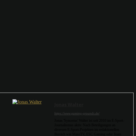
Jonas Walter
https://www.gaming-grounds.de/
Jonas 'Syncerus' Walter ist seit 2010 im E-Sport-
Journalismus aktiv. Nach Beteiligungen an
diversen E-Sport-Projekten im redaktionellen
Bereich wie MaseTV, ESC Gaming oder Team