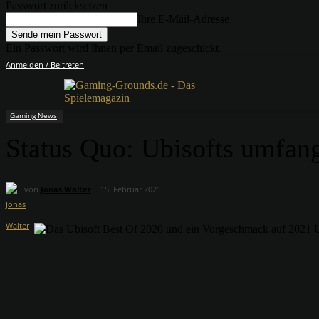
Passwort zurücksetzen
Ihre E-Mail-Adresse
Ein Passwort wird Ihnen per Email zugeschickt.
Anmelden / Beitreten
Gaming News
Status Quo: Ubisofts umfan
von
Jonas Walter
15. Februar 2021