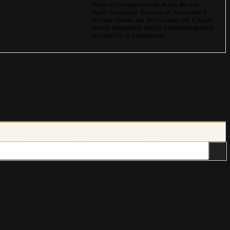
Vertex ist Gaming-Grounds.de nun die erste
eigene Konzeption. Diese hat die Vision aktuell
relevante Themen aus dem Gaming- und E-Sport-
Bereich aufzugreifen und für Videospielbegeisterte
an einem Ort zu konzentrieren.