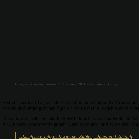
Ubisoft erweitert sein Games-Portfolio auch 2021 weiter. Quelle: Ubisoft
Erst vor wenigen Tagen stellte Ubisoft in einem aktuellen Conferenc
starken und umfangreichen Spiele-Line-up zu tun, welches euch seite
Hinzu kommt selbstverständlich der Faktor Corona-Pandemie, der Men
für Ubisofts Rekordwerte gehen. Dazu bekommt ihr hier weitere Einb
Ubisoft so erfolgreich wie nie: Zahlen, Daten und Zukunft