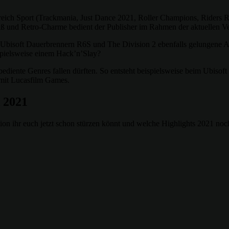
ereich Sport (Trackmania, Just Dance 2021, Roller Champions, Riders 
aß und Retro-Charme bedient der Publisher im Rahmen der aktuellen Ve
n Ubisoft Dauerbrennern R6S und The Division 2 ebenfalls gelungene Alt
ispielsweise einem Hack’n’Slay?
its bediente Genres fallen dürften. So entsteht beispielsweise beim Ub
 mit Lucasfilm Games.
k 2021
ion ihr euch jetzt schon stürzen könnt und welche Highlights 2021 noc