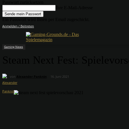
Passwort zurücksetzen
Ihre E-Mail-Adresse
Ein Passwort wird Ihnen per Email zugeschickt.
Anmelden / Beitreten
Gaming News
Steam Next Fest: Spielevor
von
Alexander Panknin
16. Juni 2021