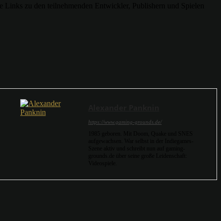
ie Links zu den teilnehmenden Entwickler, Publishern und Spielen
Alexander Panknin
https://www.gaming-grounds.de/
1985 geboren. Mit Doom, Quake und SNES
aufgewachsen. War selbst in der Indiegames-
Szene aktiv und schreibt nun auf gaming-
grounds.de über seine große Leidenschaft:
Videospiele.