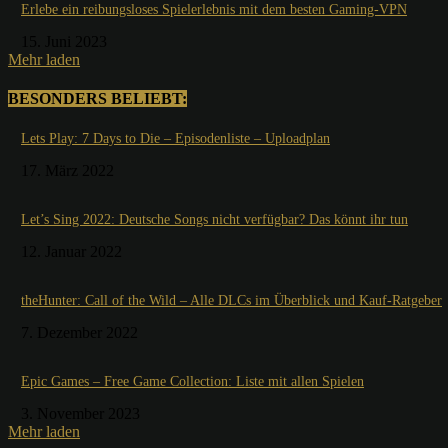
Erlebe ein reibungsloses Spielerlebnis mit dem besten Gaming-VPN
15. Juni 2023
Mehr laden
BESONDERS BELIEBT:
Lets Play: 7 Days to Die – Episodenliste – Uploadplan
17. März 2022
Let’s Sing 2022: Deutsche Songs nicht verfügbar? Das könnt ihr tun
12. Januar 2022
theHunter: Call of the Wild – Alle DLCs im Überblick und Kauf-Ratgeber
7. Dezember 2022
Epic Games – Free Game Collection: Liste mit allen Spielen
3. November 2023
Mehr laden