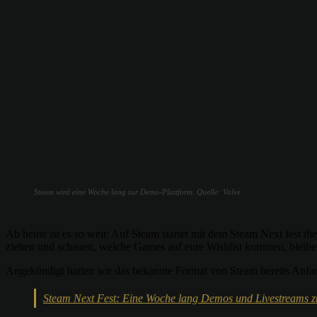
Steam wird eine Woche lang zur Demo-Plattform. Quelle: Valve
Ab heute ist es so weit: Auf Steam startet mit dem Steam Next fest 
ziehen und schauen, welche Games auf eure Wishlist kommen, bleiben
Angekündigt hatten wir das bekannte Format von Steam bereits Anfang
Steam Next Fest: Eine Woche lang Demos und Livestreams z