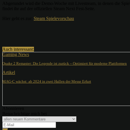
Abgerundet wird die Demo-Woche mit Livestream, in denen die Spiele 
findet ihr auf der offiziellen Steam Next Fest-Seite.
Hier geht es zur:
Steam Spielevorschau
Teilen
Auch interessant:
Gaming News
Quake 2 Remaster: Die Legende ist zurück – Optimiert für moderne Plattformen
Artikel
MAG-C wächst: ab 2024 in zwei Hallen der Messe Erfurt
Abonnieren
Benachrichtige mich bei