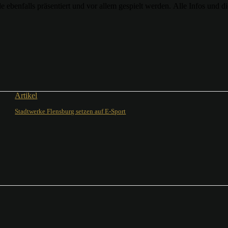
ebenfalls präsentiert und vor allem gespielt werden. Alle Infos und d
Artikel
Stadtwerke Flensburg setzen auf E-Sport