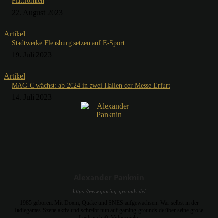
Plattformen
22. August 2023
Artikel
Stadtwerke Flensburg setzen auf E-Sport
19. Juli 2023
Artikel
MAG-C wächst: ab 2024 in zwei Hallen der Messe Erfurt
14. Juli 2023
Alexander Panknin
https://www.gaming-grounds.de/
1985 geboren. Mit Doom, Quake und SNES aufgewachsen. War selbst in der
Indiegames-Szene aktiv und schreibt nun auf gaming-grounds.de über seine große
Leidenschaft: Videospiele.