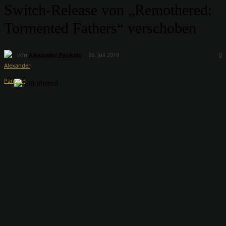
Switch-Release von „Remothered:
Tormented Fathers“ verschoben
von
Alexander Panknin
26. Juli 2019
0