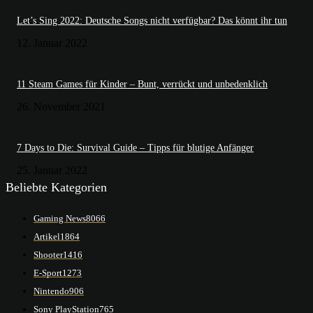
Let’s Sing 2022: Deutsche Songs nicht verfügbar? Das könnt ihr tun
12. Januar 2022
11 Steam Games für Kinder – Bunt, verrückt und unbedenklich
26. November 2021
7 Days to Die: Survival Guide – Tipps für blutige Anfänger
25. Januar 2022
Beliebte Kategorien
Gaming News
8066
Artikel
1864
Shooter
1416
E-Sport
1273
Nintendo
906
Sony PlayStation
765