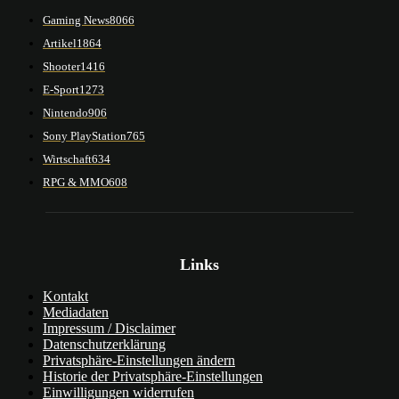
Gaming News
8066
Artikel
1864
Shooter
1416
E-Sport
1273
Nintendo
906
Sony PlayStation
765
Wirtschaft
634
RPG & MMO
608
Links
Kontakt
Mediadaten
Impressum / Disclaimer
Datenschutzerklärung
Privatsphäre-Einstellungen ändern
Historie der Privatsphäre-Einstellungen
Einwilligungen widerrufen