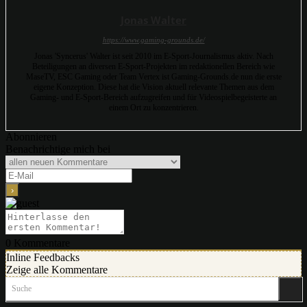
Jonas Walter
https://www.gaming-grounds.de/
Jonas 'Syncerus' Walter ist seit 2010 im E-Sport-Journalismus aktiv. Nach
Beteiligungen an diversen E-Sport-Projekten im redaktionellen Bereich wie
MaseTV, ESC Gaming oder Team Vertex ist Gaming-Grounds.de nun die erste
eigene Konzeption. Diese hat die Vision aktuell relevante Themen aus dem
Gaming- und E-Sport-Bereich aufzugreifen und für Videospielbegeisterte an
einem Ort zu konzentrieren.
Abonnieren
Benachrichtige mich bei
0
Kommentare
Inline Feedbacks
Zeige alle Kommentare
Suche