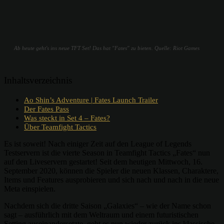
Ab heute geht's ins neue TFT Set! Das hat "Fates" zu bieten. Quelle: Riot Games
Inhaltsverzeichnis
Ao Shin’s Adventure | Fates Launch Trailer
Der Fates Pass
Was steckt in Set 4 – Fates?
Über Teamfight Tactics
Es ist soweit! Nach einiger Zeit auf den League of Legends
Testservern ist die vierte Season in Teamfight Tactics „Fates“ nun
auf den Liveservern gestartet! Seit dem heutigen Mittwoch, 16.
September 2020, können die Spieler die neuen Klassen, Charaktere,
Items und Features ausprobieren und sich nach und nach in die neue
Meta einspielen.
Nachdem sich die dritte Saison „Galaxies“ – wie der Name schon
sagt – ausführlich mit dem Weltraum und einem futuristischen
Setting auseinandersetzte, geht es nun wieder zurück ins klassische