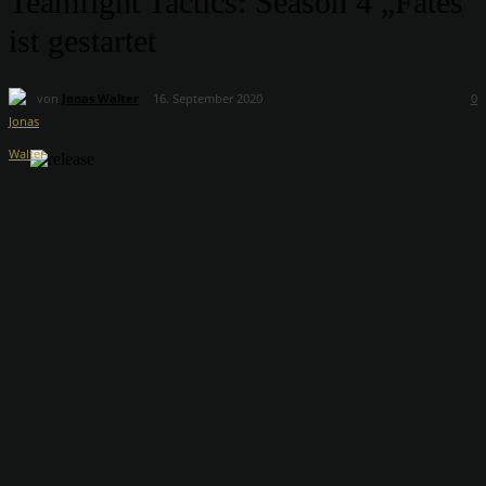
Teamfight Tactics: Season 4 „Fates“
ist gestartet
von
Jonas Walter
16. September 2020
0