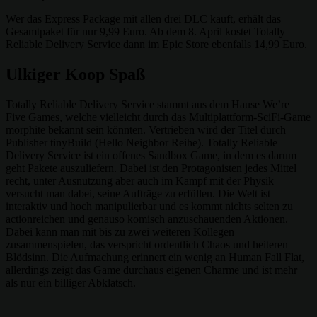
Wer das Express Package mit allen drei DLC kauft, erhält das
Gesamtpaket für nur 9,99 Euro. Ab dem 8. April kostet Totally
Reliable Delivery Service dann im Epic Store ebenfalls 14,99 Euro.
Ulkiger Koop Spaß
Totally Reliable Delivery Service stammt aus dem Hause We’re
Five Games, welche vielleicht durch das Multiplattform-SciFi-Game
morphite bekannt sein könnten. Vertrieben wird der Titel durch
Publisher tinyBuild (Hello Neighbor Reihe). Totally Reliable
Delivery Service ist ein offenes Sandbox Game, in dem es darum
geht Pakete auszuliefern. Dabei ist den Protagonisten jedes Mittel
recht, unter Ausnutzung aber auch im Kampf mit der Physik
versucht man dabei, seine Aufträge zu erfüllen. Die Welt ist
interaktiv und hoch manipulierbar und es kommt nichts selten zu
actionreichen und genauso komisch anzuschauenden Aktionen.
Dabei kann man mit bis zu zwei weiteren Kollegen
zusammenspielen, das verspricht ordentlich Chaos und heiteren
Blödsinn. Die Aufmachung erinnert ein wenig an Human Fall Flat,
allerdings zeigt das Game durchaus eigenen Charme und ist mehr
als nur ein billiger Abklatsch.