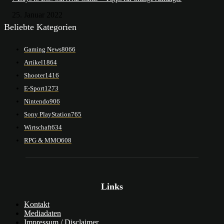
25. Januar 2022
Beliebte Kategorien
Gaming News
8066
Artikel
1864
Shooter
1416
E-Sport
1273
Nintendo
906
Sony PlayStation
765
Wirtschaft
634
RPG & MMO
608
Links
Kontakt
Mediadaten
Impressum / Disclaimer