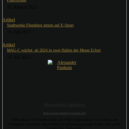
Plattformen
22. August 2023
Artikel
Stadtwerke Flensburg setzen auf E-Sport
19. Juli 2023
Artikel
MAG-C wächst: ab 2024 in zwei Hallen der Messe Erfurt
14. Juli 2023
Alexander Panknin
https://www.gaming-grounds.de/
1985 geboren. Mit Doom, Quake und SNES aufgewachsen. War selbst in der
Indiegames-Szene aktiv und schreibt nun auf gaming-grounds.de über seine große
Leidenschaft: Videospiele.