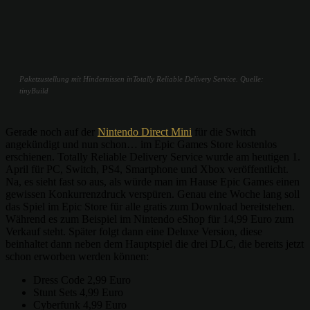
Paketzustellung mit Hindernissen inTotally Reliable Delivery Service. Quelle:
tinyBuild
Gerade noch auf der
Nintendo Direct Mini
für die Switch
angekündigt und nun schon… im Epic Games Store kostenlos
erschienen. Totally Reliable Delivery Service wurde am heutigen 1.
April für PC, Switch, PS4, Smartphone und Xbox veröffentlicht.
Na, es sieht fast so aus, als würde man im Hause Epic Games einen
gewissen Konkurrenzdruck verspüren. Genau eine Woche lang soll
das Spiel im Epic Store für alle gratis zum Download bereitstehen.
Während es zum Beispiel im Nintendo eShop für 14,99 Euro zum
Verkauf steht. Später folgt dann eine Deluxe Version, diese
beinhaltet dann neben dem Hauptspiel die drei DLC, die bereits jetzt
schon erworben werden können:
Dress Code 2,99 Euro
Stunt Sets 4,99 Euro
Cyberfunk 4,99 Euro