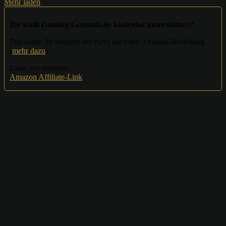
Mehr laden
Ihr wollt Gaming-Grounds.de kostenlos unterstützen?
Das könnt ihr bequem bei eurer nächsten Amazon-Bestellung.
(
mehr dazu
)
Lasst uns shoppen:
Amazon Affiliate-Link