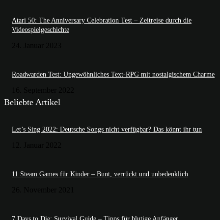
Atari 50: The Anniversary Celebration Test – Zeitreise durch die
Videospielgeschichte
24. Januar 2023
Roadwarden Test: Ungewöhnliches Text-RPG mit nostalgischem Charme
16. September 2022
Beliebte Artikel
Let’s Sing 2022: Deutsche Songs nicht verfügbar? Das könnt ihr tun
12. Januar 2022
11 Steam Games für Kinder – Bunt, verrückt und unbedenklich
26. November 2021
7 Days to Die: Survival Guide – Tipps für blutige Anfänger