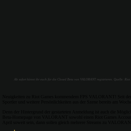
Ab sofort könnt ihr euch für die Closed Beta von VALORANT registrieren. Quelle: Rio
Neuigkeiten zu Riot Games kommendem FPS VALORANT! Seit dem heut
Sportler und weitere Persönlichkeiten aus der Szene bereits am Woch
Denn der Hintergrund der gestarteten Anmeldung ist auch die Mögli
Beta-Homepage von VALORANT sowohl einen Riot Games Account als 
April soweit sein, dann sollen gleich mehrere Streams zu VALORANT 