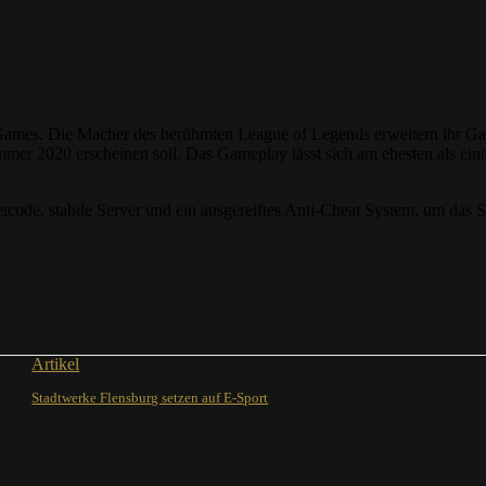
mes. Die Macher des berühmten League of Legends erweitern ihr Gam
Sommer 2020 erscheinen soll. Das Gameplay lässt sich am ehesten als ei
e, stabile Server und ein ausgereiftes Anti-Cheat System, um das Spi
Artikel
Stadtwerke Flensburg setzen auf E-Sport