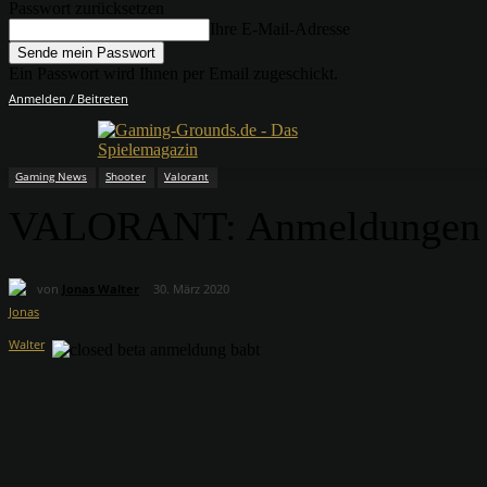
Passwort zurücksetzen
Ihre E-Mail-Adresse
Ein Passwort wird Ihnen per Email zugeschickt.
Anmelden / Beitreten
Gaming News
Shooter
Valorant
VALORANT: Anmeldungen zu
von
Jonas Walter
30. März 2020