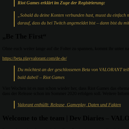
Riot Games erklärt im Zuge der Registrierung:
„Sobald du deine Konten verbunden hast, musst du einfach n
darauf, dass du bei Twitch angemeldet bist – dann bist du m
„Be The First“
Ohne euch weiter lange auf die Folter zu spannen, kommt ihr unter 
https://beta.playvalorant.com/de-de/
Du möchtest an der geschlossenen Beta von VALORANT teilne
bald dabei! – Riot Games
Vier Wochen ist es nun schon wieder her, dass Riot Games das ehem
dass der Release schon im Sommer 2020 erfolgen soll. Weitere Inform
Valorant enthüllt: Release, Gameplay, Daten und Fakten
Welcome to the team | Dev Diaries – V