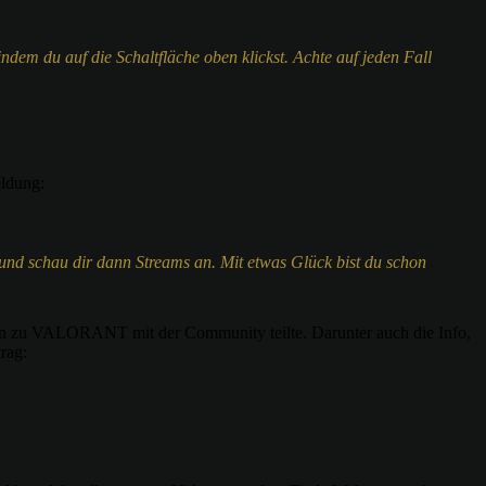
em du auf die Schaltfläche oben klickst. Achte auf jeden Fall
eldung:
nd schau dir dann Streams an. Mit etwas Glück bist du schon
onen zu VALORANT mit der Community teilte. Darunter auch die Info,
rag: