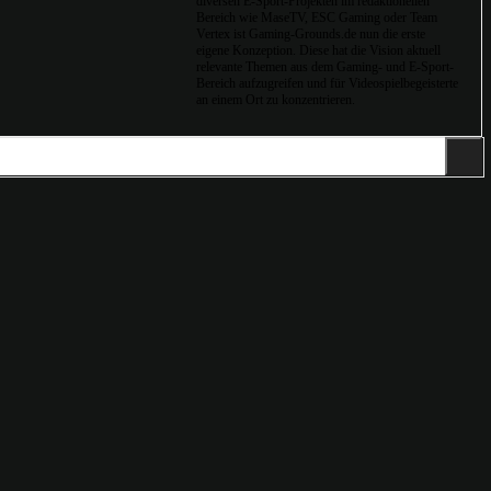
diversen E-Sport-Projekten im redaktionellen
Bereich wie MaseTV, ESC Gaming oder Team
Vertex ist Gaming-Grounds.de nun die erste
eigene Konzeption. Diese hat die Vision aktuell
relevante Themen aus dem Gaming- und E-Sport-
Bereich aufzugreifen und für Videospielbegeisterte
an einem Ort zu konzentrieren.