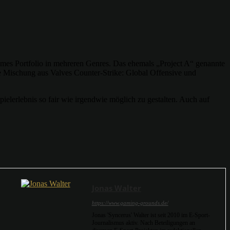
es Portfolio in mehreren Genres. Das ehemals „Project A“ genannte
ne Mischung aus Valves Counter-Strike: Global Offensive und
elerlebnis so fair wie irgendwie möglich zu gestalten. Auch auf
Jonas Walter
https://www.gaming-grounds.de/
Jonas 'Syncerus' Walter ist seit 2010 im E-Sport-
Journalismus aktiv. Nach Beteiligungen an