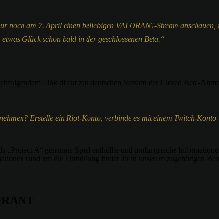
ur noch am 7. April einen beliebigen VALORANT-Stream anschauen, ind
it etwas Glück schon bald in der geschlossenen Beta.“
nachfolgendem Link direkt zur deutschen Version der Closed Beta-Anm
hmen? Erstelle ein Riot-Konto, verbinde es mit einem Twitch-Konto u
als „Project A“ genannte Spiel enthüllte und umfangreiche Informati
ationen rund um die Enthüllung findet ihr in unserem zugehörigen Beit
ALORANT