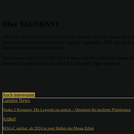
Über VALORANT
VALORANT ist der neue First Person Shooter aus dem Hause Riot Ga
Spiel ist ein kompetitiver und im 5 gegen 5 gespielter FPS, der im 
Blizzards Overwatch bezeichnen.
Riot Games legt in VALORANT extrem viel Wert auf einen guten Netcod
älteren Computern soll VALORANT eine gute Figur abgeben.
Teilen
Auch interessant:
Gaming News
Quake 2 Remaster: Die Legende ist zurück – Optimiert für moderne Plattformen
Artikel
MAG-C wächst: ab 2024 in zwei Hallen der Messe Erfurt