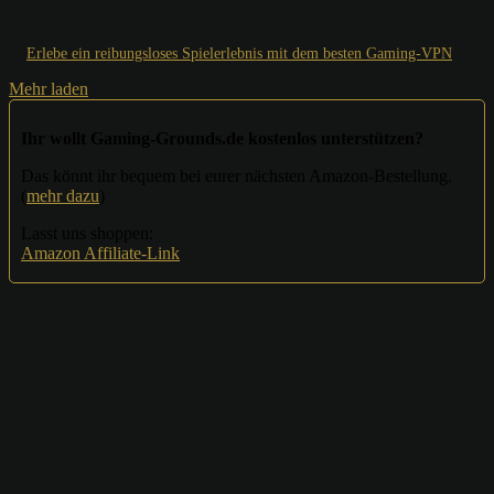
Erlebe ein reibungsloses Spielerlebnis mit dem besten Gaming-VPN
Mehr laden
Ihr wollt Gaming-Grounds.de kostenlos unterstützen?
Das könnt ihr bequem bei eurer nächsten Amazon-Bestellung.
(
mehr dazu
)
Lasst uns shoppen:
Amazon Affiliate-Link