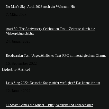
No Man’s Sky: Auch 2023 noch ein Weltraum-Hit
7. März 2023
Atari 50: The Anniversary Celebration Test – Zeitreise durch die
Videospielgeschichte
24. Januar 2023
Roadwarden Test: Ungewöhnliches Text-RPG mit nostalgischem Charme
16. September 2022
Beliebte Artikel
Let’s Sing 2022: Deutsche Songs nicht verfügbar? Das könnt ihr tun
12. Januar 2022
11 Steam Games für Kinder – Bunt, verrückt und unbedenklich