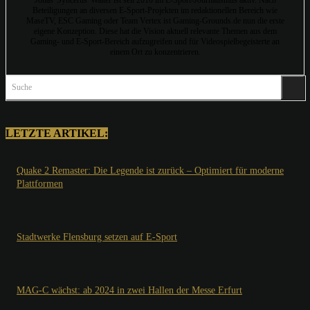
Beteiligungen an diversen E-Sport-Projekten im redaktionellen Bereich wie
MaseTV, ESC Gaming oder Team Vertex ist Gaming-Grounds.de nun die erste
eigene Konzeption. Diese hat die Vision aktuell relevante Themen aus dem
Gaming- und E-Sport-Bereich aufzugreifen und für Videospielbegeisterte an
einem Ort zu konzentrieren.
Suche
LETZTE ARTIKEL:
Quake 2 Remaster: Die Legende ist zurück – Optimiert für moderne
Plattformen
Stadtwerke Flensburg setzen auf E-Sport
MAG-C wächst: ab 2024 in zwei Hallen der Messe Erfurt