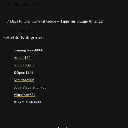
26. November 2021
7 Days to Die: Survival Guide – Tipps für blutige Anfänger
25. Januar 2022
Beliebte Kategorien
Gaming News
8066
Artikel
1864
Shooter
1416
E-Sport
1273
Nintendo
906
Sony PlayStation
765
Wirtschaft
634
RPG & MMO
608