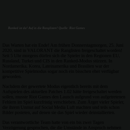
Ranked ist da! Auf in die Ranglisten! Quelle: Riot Games
Das Warten hat ein Ende! Am frühen Donnerstagmorgen, 25. Juni
2020, sind in VALORANT die Ranglisten freigeschaltet worden!
Seit 5 Uhr morgens dürfen sich die Spieler in den Regionen EU,
Russland, Turkei und CIS in den Ranked-Modus stürzen. In
Nordamerika, Korea, Lateinamerika und Brasilien war der
kompetitive Spielmodus sogar noch ein bisschen eher verfügbar
geworden.
Nachdem der gewertete Modus eigentlich bereits mit dem
Aufspielen des aktuellen Patches 1.02 hätte freigeschaltet werden
sollen, musste Riot Games den Launch aufgrund von aufgetretenen
Fehlern im Spiel kurzfristig verschieben. Zum Ärger vieler Spieler,
die ihrem Unmut auf Social Media Luft machten und teils schon
Bilder posteten, auf denen sie das Spiel wieder deinstallierten.
Das verantwortliche Team hatte von ein bis zwei Tagen
Verzögerung gesprochen, die die Umstände in Anspruch nehmen