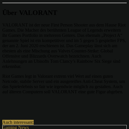
Über VALORANT
VALORANT ist der neue First Person Shooter aus dem Hause Riot
Games. Die Macher des berühmten League of Legends erweitern
ihr Games Portfolio in mehreren Genres. Das ehemals „Project A“
genannte Spiel ist ein kompetitiver und im 5 gegen 5 gespielter FPS,
der am 2. Juni 2020 erschienen ist. Das Gameplay lässt sich am
ehesten als eine Mischung aus Valves Counter-Strike: Global
Offensive und Blizzards Overwatch bezeichnen. Auch
Anlehnungen an Ubisofts Tom Clancy’s Rainbow Six Siege sind
erkennbar.
Riot Games legt in Valorant extrem viel Wert auf einen guten
Netcode, stabile Server und ein ausgereiftes Anti-Cheat System, um
das Spielerlebnis so fair wie irgendwie möglich zu gestalten. Auch
auf älteren Computern soll VALORANT eine gute Figur abgeben.
Auch interessant:
Gaming News