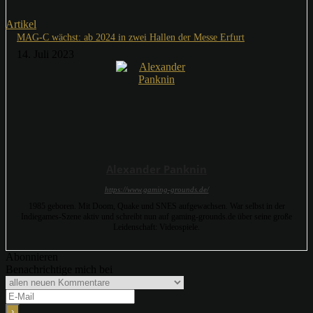
Artikel
MAG-C wächst: ab 2024 in zwei Hallen der Messe Erfurt
14. Juli 2023
Alexander Panknin
https://www.gaming-grounds.de/
1985 geboren. Mit Doom, Quake und SNES aufgewachsen. War selbst in der
Indiegames-Szene aktiv und schreibt nun auf gaming-grounds.de über seine große
Leidenschaft: Videospiele.
Abonnieren
Benachrichtige mich bei