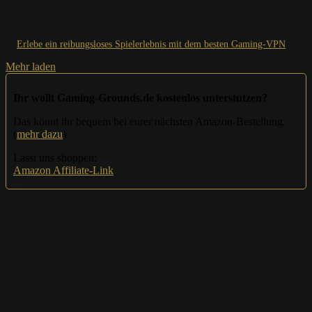
Erlebe ein reibungsloses Spielerlebnis mit dem besten Gaming-VPN
Mehr laden
Ihr wollt Gaming-Grounds.de kostenlos unterstützen?
Das könnt ihr bequem bei eurer nächsten Amazon-Bestellung.
(
mehr dazu
)
Lasst uns shoppen:
Amazon Affiliate-Link