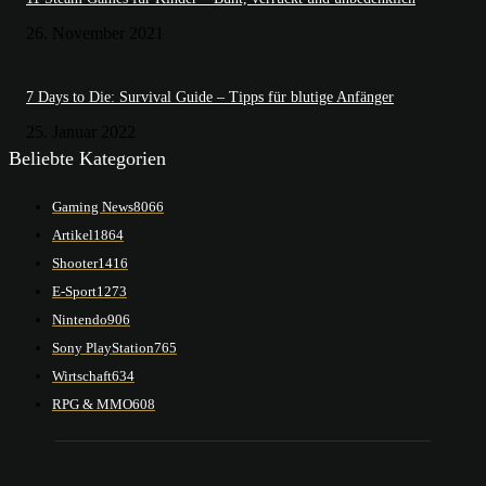
26. November 2021
7 Days to Die: Survival Guide – Tipps für blutige Anfänger
25. Januar 2022
Beliebte Kategorien
Gaming News
8066
Artikel
1864
Shooter
1416
E-Sport
1273
Nintendo
906
Sony PlayStation
765
Wirtschaft
634
RPG & MMO
608