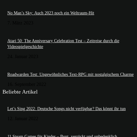
No Man’s Sky: Auch 2023 noch ein Weltraum-Hit
7. März 2023
Atari 50: The Anniversary Celebration Test – Zeitreise durch die
Videospielgeschichte
24. Januar 2023
Roadwarden Test: Ungewöhnliches Text-RPG mit nostalgischem Charme
16. September 2022
Beliebte Artikel
Let’s Sing 2022: Deutsche Songs nicht verfügbar? Das könnt ihr tun
12. Januar 2022
11 Steam Games für Kinder – Bunt, verrückt und unbedenklich