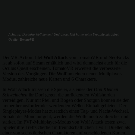
Achtung: Der böse Wolf kommt! Und dieses Mal hat er seine Freunde mit dabei.
Quelle: TomatoVR
Der VR-Action-Titel
Wolf Attack
von TomatoVR und NeoBricks
ist ab sofort auf Steam erhältlich und wird demnächst auch für die
Oculus Quest erscheinen. TomatoVR erweitert die verbesserte
Version des Vorgängers
Die Wolf
um einen neuen Multiplayer-
Modus, zahlreiche neue Karten und 6 Charaktere.
In Wolf Attack müssen die Spieler, als eines der
Drei Kleinen
Schweinchen
ihr Dorf gegen die anrückenden Wolfshorden
verteidigen. Nur mit Pfeil und Bogen oder Shotgun können sie den
immer herausfordernder werdenden Wellen Einhalt gebieten. Der
Singleplayer-Modus hat zusätzlich einen Tag- und Nacht-Wechsel.
Sobald der Mond aufgeht, werden die Wölfe noch zahlreicher und
stärker. Im PVP-Multiplayer-Modus von Wolf Attack testen zwei
Spieler ihre Treffsicherheit in freundschaftlichen 1-vs-1-Duellen als
einer von sechs tierischen Charakteren auf verschiedenen Karten.