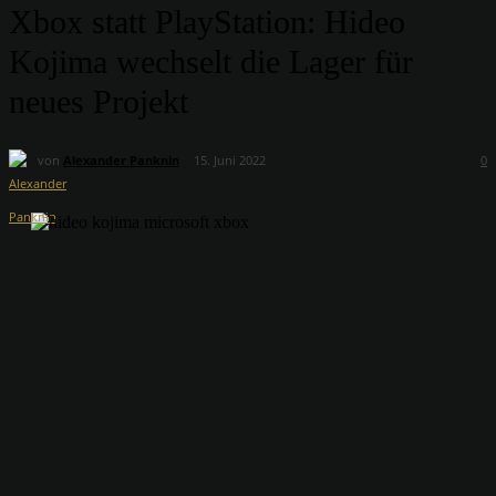
Xbox statt PlayStation: Hideo
Kojima wechselt die Lager für
neues Projekt
von
Alexander Panknin
15. Juni 2022
0