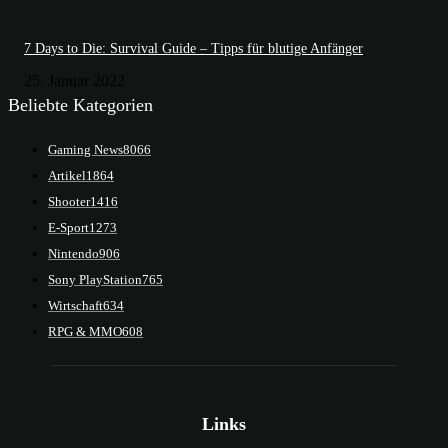
7 Days to Die: Survival Guide – Tipps für blutige Anfänger
25. Januar 2022
Beliebte Kategorien
Gaming News
8066
Artikel
1864
Shooter
1416
E-Sport
1273
Nintendo
906
Sony PlayStation
765
Wirtschaft
634
RPG & MMO
608
Links