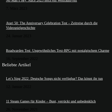
No Man’s Sky: Auch 2023 noch ein Weltraum-Hit
7. März 2023
Atari 50: The Anniversary Celebration Test – Zeitreise durch die
Videospielgeschichte
24. Januar 2023
Roadwarden Test: Ungewöhnliches Text-RPG mit nostalgischem Charme
16. September 2022
Beliebte Artikel
Let’s Sing 2022: Deutsche Songs nicht verfügbar? Das könnt ihr tun
12. Januar 2022
11 Steam Games für Kinder – Bunt, verrückt und unbedenklich
26. November 2021