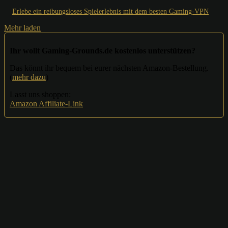
Erlebe ein reibungsloses Spielerlebnis mit dem besten Gaming-VPN
Mehr laden
Ihr wollt Gaming-Grounds.de kostenlos unterstützen?
Das könnt ihr bequem bei eurer nächsten Amazon-Bestellung.
(
mehr dazu
)
Lasst uns shoppen:
Amazon Affiliate-Link