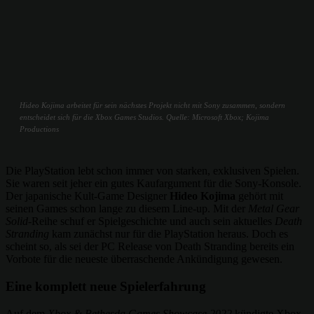
Hideo Kojima arbeitet für sein nächstes Projekt nicht mit Sony zusammen, sondern
entscheidet sich für die Xbox Games Studios. Quelle: Microsoft Xbox; Kojima
Productions
Die PlayStation lebt schon immer von starken, exklusiven Spielen.
Sie waren seit jeher ein gutes Kaufargument für die Sony-Konsole.
Der japanische Kult-Game Designer
Hideo Kojima
gehört mit
seinen Games schon lange zu diesem Line-up. Mit der
Metal Gear
Solid
-Reihe schuf er Spielgeschichte und auch sein aktuelles
Death
Stranding
kam zunächst nur für die PlayStation heraus. Doch es
scheint so, als sei der PC Release von Death Stranding bereits ein
Vorbote für die neueste überraschende Ankündigung gewesen.
Eine komplett neue Spielerfahrung
Auf dem
Xbox & Bethesda Games Showcase 2022
kündigte Xbox-