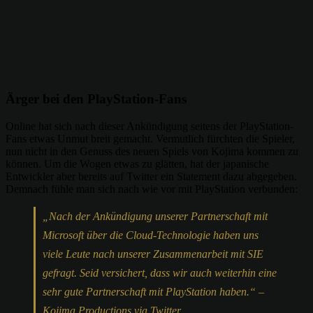
Ärger bei den PlayStation-Fans
Online hat sich nach dieser Ankündigung seitens der PlayStation-
Fans etwas Unmut breit gemacht. Vermutlich fürchten die Spieler,
nun nicht in den Genuss des neuen Spiels von Kojima kommen zu
können. Um die Wogen etwas zu glätten, hat der japanische
Entwickler aber bereits auf Twitter ein Statement dazu abgegeben.
Demnach fühle man sich nach wie vor mit PlayStation verbunden:
„Nach der Ankündigung unserer Partnerschaft mit
Microsoft über die Cloud-Technologie haben uns
viele Leute nach unserer Zusammenarbeit mit SIE
gefragt. Seid versichert, dass wir auch weiterhin eine
sehr gute Partnerschaft mit PlayStation haben.“ –
Kojima Productions via
Twitter