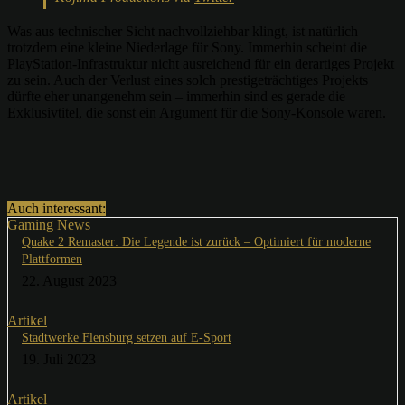
Was aus technischer Sicht nachvollziehbar klingt, ist natürlich
trotzdem eine kleine Niederlage für Sony. Immerhin scheint die
PlayStation-Infrastruktur nicht ausreichend für ein derartiges Projekt
zu sein. Auch der Verlust eines solch prestigeträchtiges Projekts
dürfte eher unangenehm sein – immerhin sind es gerade die
Exklusivtitel, die sonst ein Argument für die Sony-Konsole waren.
Auch interessant:
Gaming News
Quake 2 Remaster: Die Legende ist zurück – Optimiert für moderne
Plattformen
22. August 2023
Artikel
Stadtwerke Flensburg setzen auf E-Sport
19. Juli 2023
Artikel