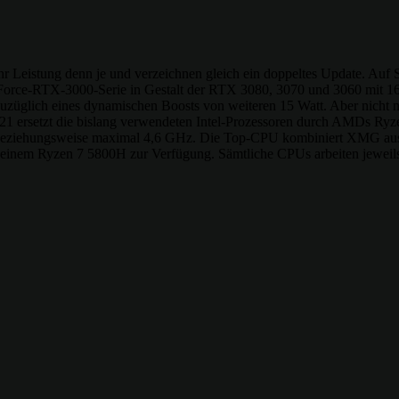
 Leistung denn je und verzeichnen gleich ein doppeltes Update. Auf Se
rce-RTX-3000-Serie in Gestalt der RTX 3080, 3070 und 3060 mit 16
züglich eines dynamischen Boosts von weiteren 15 Watt. Aber nicht n
E21 ersetzt die bislang verwendeten Intel-Prozessoren durch AMDs Ry
 beziehungsweise maximal 4,6 GHz. Die Top-CPU kombiniert XMG auss
einem Ryzen 7 5800H zur Verfügung. Sämtliche CPUs arbeiten jeweils