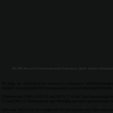
Die XMG Neo und Pro bieten beste mobile Performance. Quelle: Schenker Technolog
Im Zuge der Vorstellung der neuesten Grafikkarten- und Prozesso
deutlich leistungsstärkeren Komponenten, sondern überarbeitet beide
Während das XMG NEO 15 und NEO 17 in der Top-Ausstattungsvar
15 und PRO 17 Performance und Mobilität auf einen gemeinsamen N
Die neue PRO-Serie ist weniger als 20 mm schlank und fällt somit d