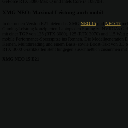
GeForce RTX 3080 Max-Q und Intels Core i7-10870H.
XMG NEO: Maximal Leistung auch mobil
In der neuen Version E21 bieten das XMG
NEO 15
und
NEO 17
mehr
Gaming-Leistung konzipierten Laptops den Sprung zu NVIDIAs GeFo
mit einer TGP von 135 (RTX 3080), 125 (RTX 3070) und 115 Watt zu
mobile Performance-Speerspitze ins Rennen. Die Modellgeneration 
Kernen, Multithreading und einem Basis- sowie Boost-Takt von 3,3
RTX-3000-Grafikkarten steht hingegen ausschließlich zusammen mit 
XMG NEO 15 E21