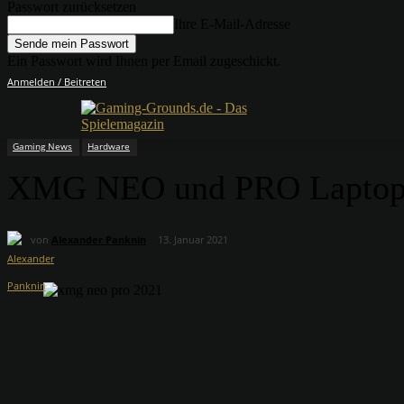
Passwort zurücksetzen
Ihre E-Mail-Adresse
Ein Passwort wird Ihnen per Email zugeschickt.
Anmelden / Beitreten
Gaming News
Hardware
XMG NEO und PRO Laptops
von
Alexander Panknin
13. Januar 2021