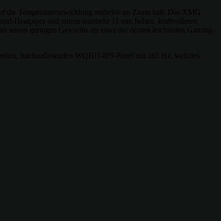
k auf die Temperaturentwicklung mühelos im Zaum hält. Das XMG
rbund-Heatpipes und einem nunmehr 11 mm hohen, kraftvolleren
 seines geringen Gewichts als einer der derzeit leichtesten Gaming-
estellten, hochauflösenden WQHD-IPS-Panel mit 165 Hz, welches