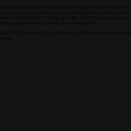
Kühlsystem, das die deutlich performanteren Komponenten im Hinblic
 27,45 mm, 2,5 kg) setzen auf einen neu konzipierten Kühler mit Ve
ühren. Vor allem das 15,6 Zoll große XMG NEO 15 überzeugt angesichts
oßzügig dimensionierten 93-Wh-Akku zurückgreifen.
chnellen IPS-Panel mit Full HD-Auflösung und dem erst kürzlich vorg
wartet.