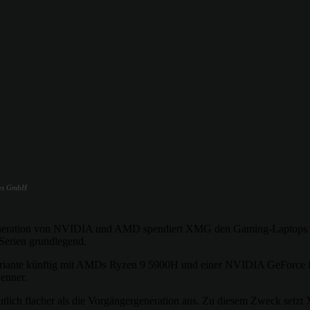
ies GmbH
rgeneration von NVIDIA und AMD spendiert XMG den Gaming-Laptops 
 Serien grundlegend.
iante künftig mit AMDs Ryzen 9 5900H und einer NVIDIA GeForce
enner.
eutlich flacher als die Vorgängergeneration aus. Zu diesem Zweck set