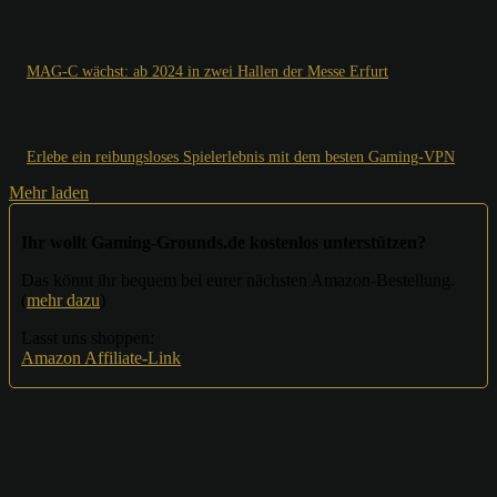
MAG-C wächst: ab 2024 in zwei Hallen der Messe Erfurt
Erlebe ein reibungsloses Spielerlebnis mit dem besten Gaming-VPN
Mehr laden
Ihr wollt Gaming-Grounds.de kostenlos unterstützen?
Das könnt ihr bequem bei eurer nächsten Amazon-Bestellung.
(
mehr dazu
)
Lasst uns shoppen:
Amazon Affiliate-Link