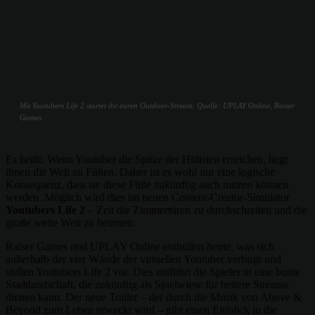
Mit Youtubers Life 2 startet ihr euren Outdoor-Stream. Quelle: UPLAY Online, Raiser
Games
Es heißt: Wenn Youtuber die Spitze der Hitlisten erreichen, liegt
ihnen die Welt zu Füßen. Daher ist es wohl nur eine logische
Konsequenz, dass sie diese Füße zukünftig auch nutzen können
werden. Möglich wird dies im neuen Content-Creator-Simulator
Youtubers Life 2
– Zeit die Zimmertüren zu durchschreiten und die
große weite Welt zu betreten.
Raiser Games und UPLAY Online enthüllen heute, was sich
außerhalb der vier Wände der virtuellen Youtuber verbirgt und
stellen Youtubers Life 2 vor. Dies entführt die Spieler in eine bunte
Stadtlandschaft, die zukünftig als Spielwiese für heitere Streams
dienen kann. Der neue Trailer – der durch die Musik von Above &
Beyond zum Leben erweckt wird – gibt einen Einblick in die