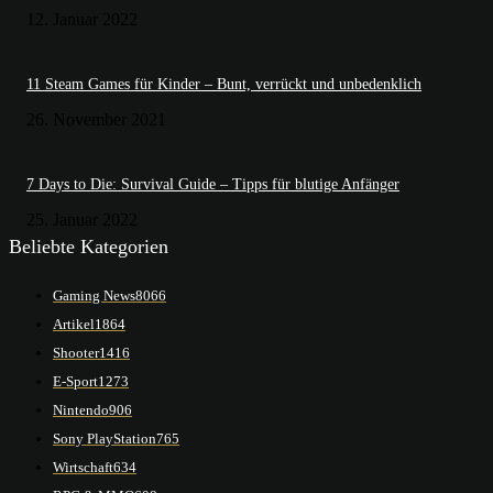
12. Januar 2022
11 Steam Games für Kinder – Bunt, verrückt und unbedenklich
26. November 2021
7 Days to Die: Survival Guide – Tipps für blutige Anfänger
25. Januar 2022
Beliebte Kategorien
Gaming News
8066
Artikel
1864
Shooter
1416
E-Sport
1273
Nintendo
906
Sony PlayStation
765
Wirtschaft
634