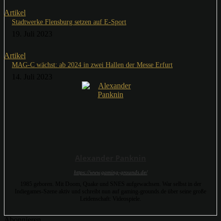
Artikel
Stadtwerke Flensburg setzen auf E-Sport
19. Juli 2023
Artikel
MAG-C wächst: ab 2024 in zwei Hallen der Messe Erfurt
14. Juli 2023
Alexander Panknin
https://www.gaming-grounds.de/
1985 geboren. Mit Doom, Quake und SNES aufgewachsen. War selbst in der
Indiegames-Szene aktiv und schreibt nun auf gaming-grounds.de über seine große
Leidenschaft: Videospiele.
Abonnieren