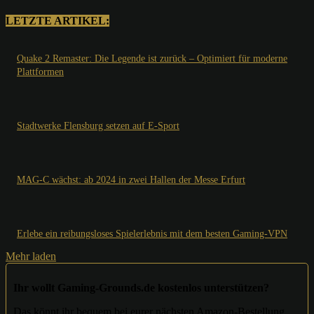
LETZTE ARTIKEL:
Quake 2 Remaster: Die Legende ist zurück – Optimiert für moderne
Plattformen
Stadtwerke Flensburg setzen auf E-Sport
MAG-C wächst: ab 2024 in zwei Hallen der Messe Erfurt
Erlebe ein reibungsloses Spielerlebnis mit dem besten Gaming-VPN
Mehr laden
Ihr wollt Gaming-Grounds.de kostenlos unterstützen?
Das könnt ihr bequem bei eurer nächsten Amazon-Bestellung.