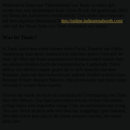
Während es bisher nur Videomaterial von Tunic zu sehen gab,
wurde nun zum diesjährigen Indie Arena Booth der gamescom 2020
ein Demo des Adventures veröffentlicht. Dies findet man entweder
auf dem digitalen Messestand (h
ttps://online.indiearenabooth.com/
)
oder auf der Steam-Seite von Tunic (verlinken wir unten).
Was ist Tunic?
In Tunic spielt man einen kleinen roten Fuchs. Passend zur Zelda-
Anspielung trägt dieser natürlich ein stilechtes grünes Gewand. In
einer 3D-Welt mit festen isometrischen Kamerawinkel steuert man
den kleinen Helden durch die minimalistische Landschaft. Dabei
trifft er auf allerlei Gegner, gegen die er sich zunächst mit dem
Knüppel, dann mit dem Schwert und anderen Waffen wehren kann.
Besiegte Feinde droppen Münzen. Mit diesen kann man dann später
vermutlich weitere Items kaufen.
Sowohl die Optik als auch die musikalische Untermalung von Tunic
sind sehr hübsch. Das Spiel präsentiert sich als Action-Adventure,
schlägt dabei aber angenehm ruhige Töne an und kommt mit wenig
Text aus. Noch ist nicht sehr viel über das endgültige Spiel bekannt.
Wer aber schon jetzt mal in die Demo schauen möchte, der findet
diese hier.