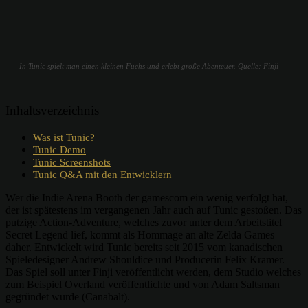
In Tunic spielt man einen kleinen Fuchs und erlebt große Abenteuer. Quelle: Finji
Inhaltsverzeichnis
Was ist Tunic?
Tunic Demo
Tunic Screenshots
Tunic Q&A mit den Entwicklern
Wer die Indie Arena Booth der gamescom ein wenig verfolgt hat,
der ist spätestens im vergangenen Jahr auch auf Tunic gestoßen. Das
putzige Action-Adventure, welches zuvor unter dem Arbeitstitel
Secret Legend lief, kommt als Hommage an alte Zelda Games
daher. Entwickelt wird Tunic bereits seit 2015 vom kanadischen
Spieledesigner Andrew Shouldice und Producerin Felix Kramer.
Das Spiel soll unter Finji veröffentlicht werden, dem Studio welches
zum Beispiel Overland veröffentlichte und von Adam Saltsman
gegründet wurde (Canabalt).