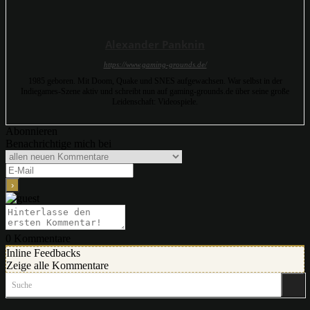
Alexander Panknin
https://www.gaming-grounds.de/
1985 geboren. Mit Doom, Quake und SNES aufgewachsen. War selbst in der
Indiegames-Szene aktiv und schreibt nun auf gaming-grounds.de über seine große
Leidenschaft: Videospiele.
Abonnieren
Benachrichtige mich bei
0
Kommentare
Inline Feedbacks
Zeige alle Kommentare
Suche