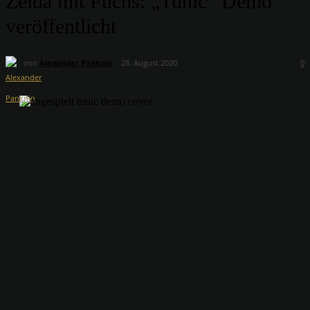
Zelda mit Fuchs: „Tunic“ Demo
veröffentlicht
von
Alexander Panknin
28. August 2020
0