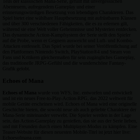
Teils der klassischen Mana-Serie, gefüllt mit unvergesslichen
Abenteuern, aufregendem Gameplay und einer
erinnerungswürdigen Besetzung von lebendigen Charakteren. Das
Spiel bietet eine wählbare Hauptbesetzung mit aufrüstbaren Klassen
und über 300 verschiedenen Fähigkeiten, die es zu erlernen gilt,
während sie eine Welt voller Geheimnisse und Mysterien entdecken.
Das dynamische Action-Kampfsystem der Serie stellt den Spieler
auf die Probe, wenn er Gegnern ausweicht und Luft- und Kombo-
Attacken entfesselt. Das Spiel wurde bei seiner Veröffentlichung auf
den Plattformen Nintendo Switch, PlayStation®4 und Steam von
Fans und Kritikern gleichermaßen für sein zugängliches Gameplay,
das traditionelle JRPG-Gefühl und die wunderschöne Fantasy-
Grafik gelobt.
Echoes of Mana
Echoes of Mana
wurde von WFS, Inc. entworfen und entwickelt
und ist ein neues Free-to-Play-Action-RPG, das 2022 weltweit für
mobile Geräte erscheinen wird. Echoes of Mana wird eine originelle
Geschichte bieten, die sowohl neue als auch geliebte Charaktere der
Mana-Serie miteinander verwebt. Die Spieler werden in der Lage
sein, das Action-Gameplay zu genießen, das sie aus der Serie lieben,
und mit Freunden durch einen Multiplayer-Modus zu kämpfen. Eine
Teaser-Website für diesen neuesten Mobile-Titel ist jetzt hier live:
Echoesofmana.com