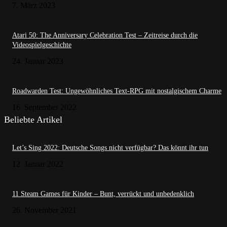
7. März 2023
Atari 50: The Anniversary Celebration Test – Zeitreise durch die
Videospielgeschichte
24. Januar 2023
Roadwarden Test: Ungewöhnliches Text-RPG mit nostalgischem Charme
16. September 2022
Beliebte Artikel
Let’s Sing 2022: Deutsche Songs nicht verfügbar? Das könnt ihr tun
12. Januar 2022
11 Steam Games für Kinder – Bunt, verrückt und unbedenklich
26. November 2021