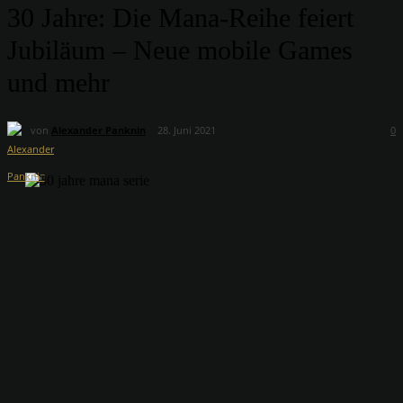
30 Jahre: Die Mana-Reihe feiert
Jubiläum – Neue mobile Games
und mehr
von
Alexander Panknin
28. Juni 2021
0