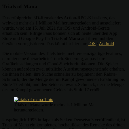
Trials of Mana
Das erfolgreiche 3D-Remake des Action-RPG-Klassikers, das
weltweit mehr als 1 Million Mal heruntergeladen und ausgeliefert
wurde, wird am 15. Juli 2021 für iOS- und Android-Geräte
erhältlich sein. Eifrige Fans können sich ab heute über den App
Store und Google Play für
Trials of Mana
auf ihren mobilen
Geräten vorregistrieren. Das könnt ihr hier tun:
iOS
/
Android
Die mobile Version des Titels bietet mehrere einzigartige Features,
darunter eine überarbeitete Touch-Steuerung, anpassbare
Grafikeinstellungen und Cloud-Speicherfunktionen. Die Spieler
können außerdem zwei nützliche Ausrüstungsgegenstände erhalten,
die ihnen helfen, ihre Suche schneller zu beginnen: den Rabite-
Schmuck, der die Menge der im Kampf gewonnenen Erfahrung bis
Stufe 17 erhöht, und den Seidenschwanz-Schmuck, der die Menge
des im Kampf gewonnenen Geldes bis Stufe 17 erhöht.
Trials of Mana wurde mehr als 1 Million Mal
heruntergeladen.
Ursprünglich 1995 in Japan als Seiken Densetsu 3 veröffentlicht, ist
Trials of Mana ein komplettes, hochauflösendes Remake des dritten