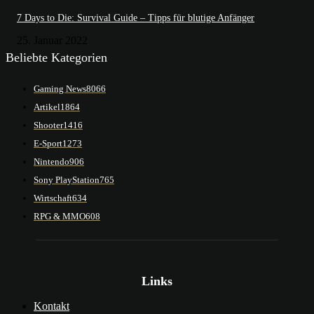
7 Days to Die: Survival Guide – Tipps für blutige Anfänger
25. Januar 2022
Beliebte Kategorien
Gaming News
8066
Artikel
1864
Shooter
1416
E-Sport
1273
Nintendo
906
Sony PlayStation
765
Wirtschaft
634
RPG & MMO
608
Links
Kontakt