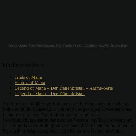
Mit der Mana-Serie feiert Square Enix bereits das 30. Jubiläum. Quelle: Square Enix
Inhaltsverzeichnis
Trials of Mana
Echoes of Mana
Legend of Mana – Der Tränenkristall – Anime-Serie
Legend of Mana – Der Tränenkristall
Zu Ehren des 30-jährigen Jubiläums der bei Fans beliebten Mana-
Reihe enthüllte Square Enix während des gestrigen Livestreams aus
Japan mehrere neue Ankündigungen, darunter das
Veröffentlichungsdatum der mobilen Version von Trials of Mana am
15. Juli und die Enthüllung von Echoes of Mana, einem brandneuen
Free-to-Play-Mana-Abenteuer, das für mobile Geräte erscheint.