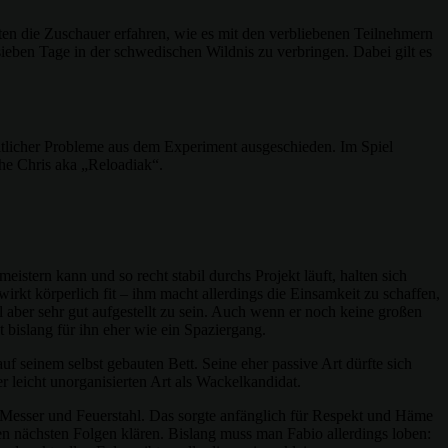
ten die Zuschauer erfahren, wie es mit den verbliebenen Teilnehmern
sieben Tage in der schwedischen Wildnis zu verbringen. Dabei gilt es
itlicher Probleme aus dem Experiment ausgeschieden. Im Spiel
che Chris aka „Reloadiak“.
stern kann und so recht stabil durchs Projekt läuft, halten sich
irkt körperlich fit – ihm macht allerdings die Einsamkeit zu schaffen,
 aber sehr gut aufgestellt zu sein. Auch wenn er noch keine großen
t bislang für ihn eher wie ein Spaziergang.
uf seinem selbst gebauten Bett. Seine eher passive Art dürfte sich
r leicht unorganisierten Art als Wackelkandidat.
 Messer und Feuerstahl. Das sorgte anfänglich für Respekt und Häme
en nächsten Folgen klären. Bislang muss man Fabio allerdings loben: