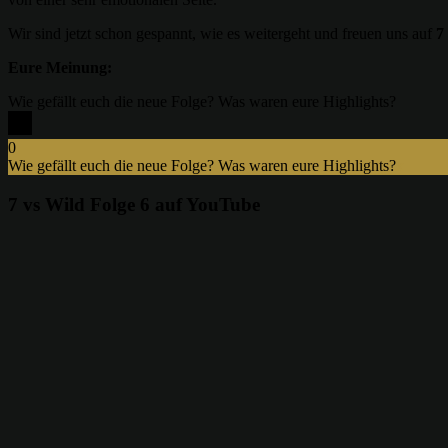
Wir sind jetzt schon gespannt, wie es weitergeht und freuen uns auf
7
Eure Meinung:
Wie gefällt euch die neue Folge? Was waren eure Highlights?
0
Wie gefällt euch die neue Folge? Was waren eure Highlights?
x
7 vs Wild Folge 6 auf YouTube