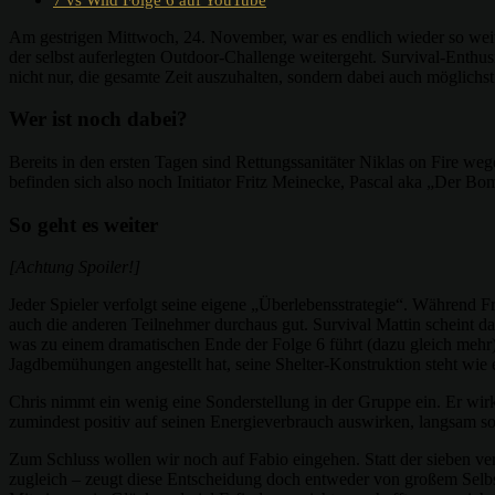
Am gestrigen Mittwoch, 24. November, war es endlich wieder so wei
der selbst auferlegten Outdoor-Challenge weitergeht. Survival-Enthus
nicht nur, die gesamte Zeit auszuhalten, sondern dabei auch möglichst
Wer ist noch dabei?
Bereits in den ersten Tagen sind Rettungssanitäter Niklas on Fire 
befinden sich also noch Initiator Fritz Meinecke, Pascal aka „Der Bo
So geht es weiter
[Achtung Spoiler!]
Jeder Spieler verfolgt seine eigene „Überlebensstrategie“. Während F
auch die anderen Teilnehmer durchaus gut. Survival Mattin scheint das
was zu einem dramatischen Ende der Folge 6 führt (dazu gleich mehr).
Jagdbemühungen angestellt hat, seine Shelter-Konstruktion steht wie e
Chris nimmt ein wenig eine Sonderstellung in der Gruppe ein. Er wirkt 
zumindest positiv auf seinen Energieverbrauch auswirken, langsam soll
Zum Schluss wollen wir noch auf Fabio eingehen. Statt der sieben ve
zugleich – zeugt diese Entscheidung doch entweder von großem Selbst