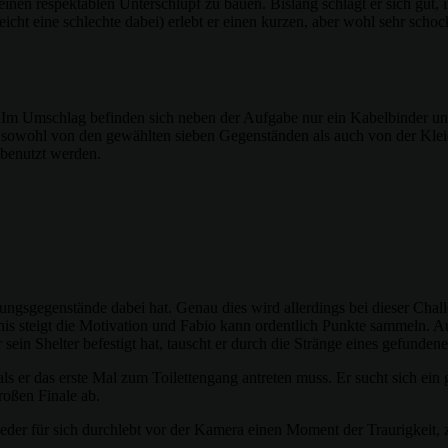
inen respektablen Unterschlupf zu bauen. Bislang schlägt er sich gut, in
cht eine schlechte dabei) erlebt er einen kurzen, aber wohl sehr scho
rt. Im Umschlag befinden sich neben der Aufgabe nur ein Kabelbinder 
h sowohl von den gewählten sieben Gegenständen als auch von der Kle
 benutzt werden.
üstungsgegenstände dabei hat. Genau dies wird allerdings bei dieser Ch
tnis steigt die Motivation und Fabio kann ordentlich Punkte sammeln. Au
 sein Shelter befestigt hat, tauscht er durch die Stränge eines gefunde
, als er das erste Mal zum Toilettengang antreten muss. Er sucht sich e
roßen Finale ab.
eder für sich durchlebt vor der Kamera einen Moment der Traurigkeit, 