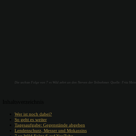
Die sechste Folge von 7 vs Wild zehrt an den Nerven der Teilnehmer. Quelle: Fritz Mei
Inhaltsverzeichnis
Wer ist noch dabei?
So geht es weiter
Tagesaufgabe: Gegenstände abgeben
Lendenschurz, Messer und Mokassins
7 vs Wild Folge 6 auf YouTube