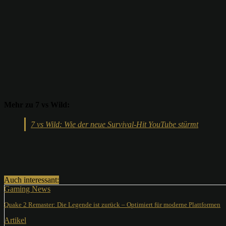
Mehr zu 7 vs Wild:
7 vs Wild: Wie der neue Survival-Hit YouTube stürmt
Teilen
Auch interessant:
Gaming News
Quake 2 Remaster: Die Legende ist zurück – Optimiert für moderne Plattformen
Artikel