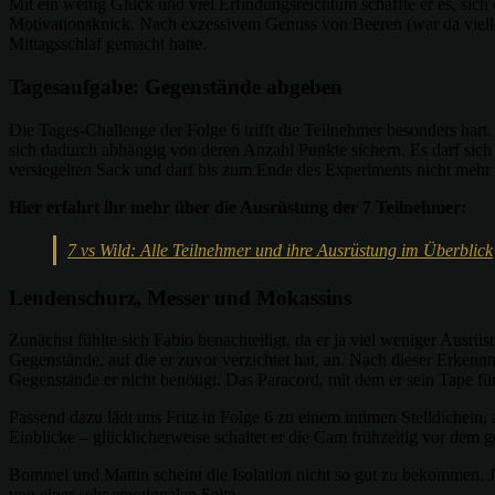
Mit ein wenig Glück und viel Erfindungsreichtum schaffte er es, sich e
Motivationsknick. Nach exzessivem Genuss von Beeren (war da viellei
Mittagsschlaf gemacht hatte.
Tagesaufgabe: Gegenstände abgeben
Die Tages-Challenge der Folge 6 trifft die Teilnehmer besonders ha
sich dadurch abhängig von deren Anzahl Punkte sichern. Es darf sic
versiegelten Sack und darf bis zum Ende des Experiments nicht mehr
Hier erfahrt ihr mehr über die Ausrüstung der 7 Teilnehmer:
7 vs Wild: Alle Teilnehmer und ihre Ausrüstung im Überblick
Lendenschurz, Messer und Mokassins
Zunächst fühlte sich Fabio benachteiligt, da er ja viel weniger Ausr
Gegenstände, auf die er zuvor verzichtet hat, an. Nach dieser Erkenn
Gegenstände er nicht benötigt. Das Paracord, mit dem er sein Tape für
Passend dazu lädt uns Fritz in Folge 6 zu einem intimen Stelldichein
Einblicke – glücklicherweise schaltet er die Cam frühzeitig vor dem g
Bommel und Mattin scheint die Isolation nicht so gut zu bekommen. J
von einer sehr emotionalen Seite.