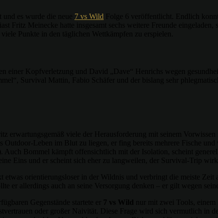
t und es wurde die neue
7 vs Wild
Folge 6 veröffentlicht. Endlich konn
iast Fritz Meinecke hatte insgesamt sechs weitere Freunde eingeladen, 
 viele Punkte in den täglichen Wettkämpfen zu erspielen.
wegen einer Kopfverletzung und David „Dave“ Henrichs wegen gesundhe
mmel“, Survival Mattin, Fabio Schäfer und der bislang sehr phlegmatis
ritz erwartungsgemäß viele der Herausforderung mit seinem Vorwissen mei
 Outdoor-Leben im Blut zu liegen, er fing bereits mehrere Fische und w
 Auch Bommel kämpft offensichtlich mit der Isolation, scheint generell
ine Eins und er scheint sich eher zu langweilen, der Survival-Trip wirk
etwas orientierungsloser in der Wildnis und verbringt die meiste Zeit a
te er allerdings auch an seine Versorgung denken – er gilt wegen seine
rfügbaren Gegenstände startete er
7 vs Wild
nur mit zwei Tools, einem
vertrauen oder großer Naivität. Diese Frage wird sich vermutlich in d