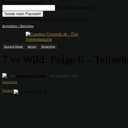
Passwort zurücksetzen
Ihre E-Mail-Adresse
Ein Passwort wird Ihnen per Email zugeschickt.
Anmelden / Beitreten
Gaming News
Serien
Streaming
7 vs Wild: Folge 6 – Teilne
von
Alexander Panknin
25. November 2021