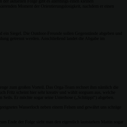
 der aktuellen Folge gibt es allerdings einen kleinen
ckierenden Moment der Orientierungslosigkeit, nachdem er einen
und ein Siegel. Die Outdoor-Freunde sollen Gegenstände abgeben und
idung getrennt werden. Anschließend landet die Abgabe im
allenge zum großen Vorteil. Das Orga-Team rechnet ihm nämlich die
ch Fritz scheint hier sehr kreativ und wählt sorgsam aus, welche
nen Seils. Er möchte sogar seine Unterhose („Schlüppi“) abgeben.
in geeignetes Wasserloch neben einem Felsen und gewährt uns schräge
zum Ende der Folge sieht man den eigentlich lautstarken Mattin sogar