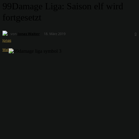
99Damage Liga: Saison elf wird
fortgesetzt
von
Jonas Walter
18. März 2019
0