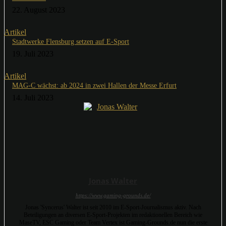
22. August 2023
Artikel
Stadtwerke Flensburg setzen auf E-Sport
19. Juli 2023
Artikel
MAG-C wächst: ab 2024 in zwei Hallen der Messe Erfurt
14. Juli 2023
Jonas Walter
https://www.gaming-grounds.de/
Jonas 'Syncerus' Walter ist seit 2010 im E-Sport-Journalismus aktiv. Nach
Beteiligungen an diversen E-Sport-Projekten im redaktionellen Bereich wie
MaseTV, ESC Gaming oder Team Vertex ist Gaming-Grounds.de nun die erste