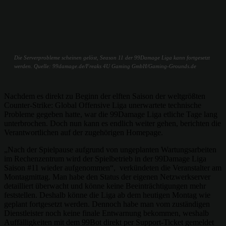
Die Serverprobleme scheinen gelöst, Season 11 der 99Damage Liga kann fortgesetzt
werden. Quelle: 99damage.de/Freaks 4U Gaming GmbH/Gaming-Grounds.de
Nachdem es direkt zu Beginn der elften Saison der weltgrößten
Counter-Strike: Global Offensive Liga unerwartete technische
Probleme gegeben hatte, war die 99Damage Liga etliche Tage lang
unterbrochen. Doch nun kann es endlich weiter gehen, berichten die
Verantwortlichen auf der zugehörigen Homepage.
„Nach der Spielpause aufgrund von ungeplanten Wartungsarbeiten
im Rechenzentrum wird der Spielbetrieb in der 99Damage Liga
Saison #11 wieder aufgenommen“, verkündeten die Veranstalter am
Montagmittag. Man habe den Status der eigenen Netzwerkserver
detailliert überwacht und könne keine Beeinträchtigungen mehr
feststellen. Deshalb könne die Liga ab dem heutigen Montag wie
geplant fortgesetzt werden. Dennoch habe man vom zuständigen
Dienstleister noch keine finale Entwarnung bekommen, weshalb
Auffälligkeiten mit dem 99Bot direkt per Support-Ticket gemeldet