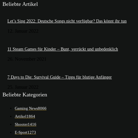
Beliebte Artikel
Let’s Sing 2022: Deutsche Songs nicht verfügbar? Das könnt ihr tun
12. Januar 2022
11 Steam Games für Kinder – Bunt, verrückt und unbedenklich
26. November 2021
7 Days to Die: Survival Guide – Tipps für blutige Anfänger
25. Januar 2022
Beliebte Kategorien
Gaming News
8066
Artikel
1864
Shooter
1416
E-Sport
1273