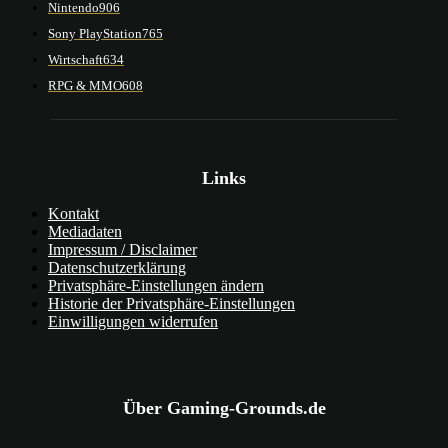
Nintendo
906
Sony PlayStation
765
Wirtschaft
634
RPG & MMO
608
Links
Kontakt
Mediadaten
Impressum / Disclaimer
Datenschutzerklärung
Privatsphäre-Einstellungen ändern
Historie der Privatsphäre-Einstellungen
Einwilligungen widerrufen
Über Gaming-Grounds.de