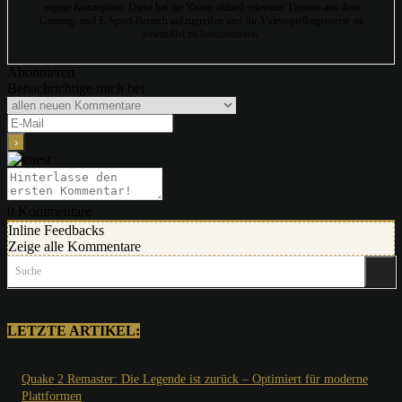
eigene Konzeption. Diese hat die Vision aktuell relevante Themen aus dem
Gaming- und E-Sport-Bereich aufzugreifen und für Videospielbegeisterte an
einem Ort zu konzentrieren.
Abonnieren
Benachrichtige mich bei
0
Kommentare
Inline Feedbacks
Zeige alle Kommentare
Suche
LETZTE ARTIKEL:
Quake 2 Remaster: Die Legende ist zurück – Optimiert für moderne
Plattformen