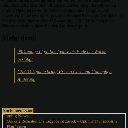
Counter-Strike bietet als einer der konstantesten kompetitiven
Shooter auch mit Global Offensive wieder einen der relevanten
eSport Titel im Genre. Mit etlichen Ligen und Mega-Events
begeistert Valve erneut die gesamte Shooter Szene und erfreut sich
nach wie vor einer riesigen Community. CS:GO ist auch nach
Jahren noch ein solider Standard in den eSports.
Mehr dazu:
99Damage Liga: Spielpause bis Ende der Woche
bestätigt
CS:GO Update bringt Prisma Case und Gameplay-
Änderung
Auch interessant:
Gaming News
Quake 2 Remaster: Die Legende ist zurück – Optimiert für moderne
Plattformen