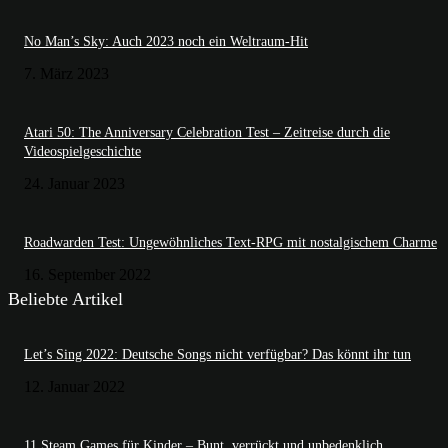
No Man’s Sky: Auch 2023 noch ein Weltraum-Hit
7. März 2023
Atari 50: The Anniversary Celebration Test – Zeitreise durch die
Videospielgeschichte
24. Januar 2023
Roadwarden Test: Ungewöhnliches Text-RPG mit nostalgischem Charme
16. September 2022
Beliebte Artikel
Let’s Sing 2022: Deutsche Songs nicht verfügbar? Das könnt ihr tun
12. Januar 2022
11 Steam Games für Kinder – Bunt, verrückt und unbedenklich