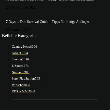
26. November 2021
7 Days to Die: Survival Guide – Tipps für blutige Anfänger
25. Januar 2022
Beliebte Kategorien
Gaming News
8066
Artikel
1864
Shooter
1416
E-Sport
1273
Nintendo
906
Sony PlayStation
765
Wirtschaft
634
RPG & MMO
608