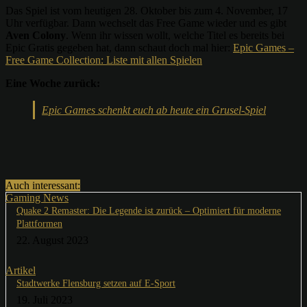
Das Spiel ist vom heutigen 28. Oktober bis zum 4. November, 17
Uhr verfügbar. Dann wechselt das Free Game wieder und es gibt
Aven Colony
. Wenn ihr wissen wollt, welche Titel es bereits bei
Epic Gratis gegeben hat, dann schaut doch mal hier:
Epic Games –
Free Game Collection: Liste mit allen Spielen
Eine Woche zurück:
Epic Games schenkt euch ab heute ein Grusel-Spiel
Auch interessant:
Gaming News
Quake 2 Remaster: Die Legende ist zurück – Optimiert für moderne
Plattformen
22. August 2023
Artikel
Stadtwerke Flensburg setzen auf E-Sport
19. Juli 2023