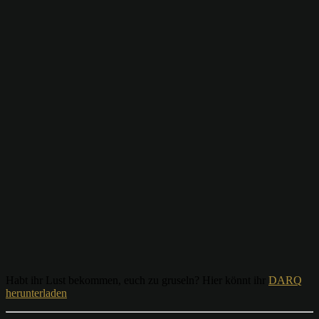
Habt ihr Lust bekommen, euch zu gruseln? Hier könnt ihr
DARQ
herunterladen