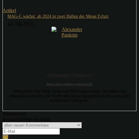
Artikel
MAG-C wächst: ab 2024 in zwei Hallen der Messe Erfurt
14. Juli 2023
Alexander Panknin
https://www.gaming-grounds.de/
1985 geboren. Mit Doom, Quake und SNES aufgewachsen. War selbst in der
Indiegames-Szene aktiv und schreibt nun auf gaming-grounds.de über seine große
Leidenschaft: Videospiele.
Abonnieren
Benachrichtige mich bei