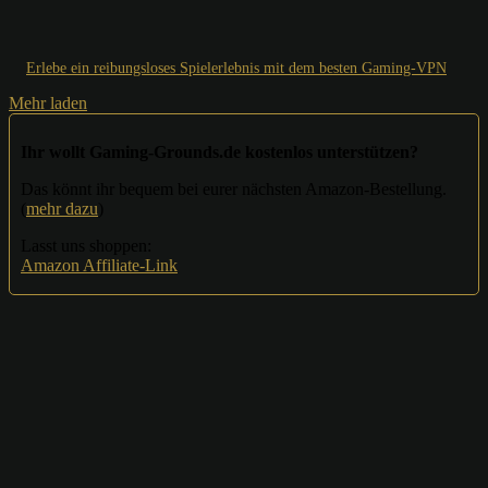
Erlebe ein reibungsloses Spielerlebnis mit dem besten Gaming-VPN
Mehr laden
Ihr wollt Gaming-Grounds.de kostenlos unterstützen?
Das könnt ihr bequem bei eurer nächsten Amazon-Bestellung.
(
mehr dazu
)
Lasst uns shoppen:
Amazon Affiliate-Link