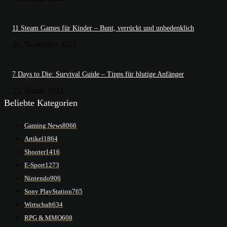
11 Steam Games für Kinder – Bunt, verrückt und unbedenklich
26. November 2021
7 Days to Die: Survival Guide – Tipps für blutige Anfänger
25. Januar 2022
Beliebte Kategorien
Gaming News
8066
Artikel
1864
Shooter
1416
E-Sport
1273
Nintendo
906
Sony PlayStation
765
Wirtschaft
634
RPG & MMO
608