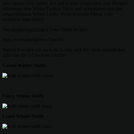
sein eigenes Fest starten. Kit und Krysta veranstalten zum Beispiel
zusammen eine Winter Fashion Show und präsentieren dort ihre
ausgefallensten Winter Looks. Mode-Expertin Minna wäre
sicherlich stolz darauf.
Das (englischsprachige) Video findet ihr hier:
https://youtu.be/MpMuo7jawdQ
Natürlich wollen wir euch die Looks auch hier nicht vorenthalten.
Also hier die 3 Gewinner-Outfits:
Casual Winter Outfit
Fancy Winter Outfit
Crazy Winter Outfit