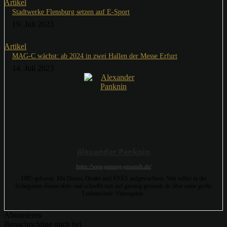
Artikel
Stadtwerke Flensburg setzen auf E-Sport
19. Juli 2023
Artikel
MAG-C wächst: ab 2024 in zwei Hallen der Messe Erfurt
14. Juli 2023
Alexander Panknin
https://www.gaming-grounds.de/
1985 geboren. Mit Doom, Quake und SNES aufgewachsen. War selbst in der
Indiegames-Szene aktiv und schreibt nun auf gaming-grounds.de über seine große
Leidenschaft: Videospiele.
Abonnieren
Benachrichtige mich bei