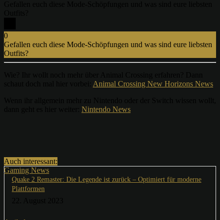
Gefallen euch diese Mode-Schöpfungen und was sind eure liebsten
Outfits?
0
Gefallen euch diese Mode-Schöpfungen und was sind eure liebsten
Outfits?
x
Wie? Ihr wollt noch mehr über Animal Crossing erfahren? Dann
schaut doch mal hier vorbei:
Animal Crossing New Horizons News
Wenn ihr allgemein mehr zu Nintendo oder der Switch wissen wollt,
dann geht es hier weiter:
Nintendo News
Auch interessant:
Gaming News
Quake 2 Remaster: Die Legende ist zurück – Optimiert für moderne
Plattformen
22. August 2023