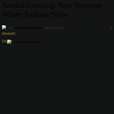
Animal Crossing: New Horizons
Winter Fashion Show
von
Alexander Panknin
16. Januar 2021
0