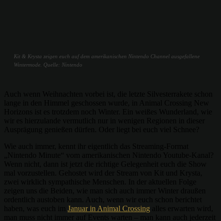
Kit & Krysta zeigen euch auf dem amerikanischen Nintendo Channel ausgefallene
Wintermode. Quelle: Nintendo
Auch wenn Weihnachten vorbei ist, die letzte Silvesterrakete schon
lange in den Himmel geschossen wurde, in Animal Crossing New
Horizons ist es trotzdem noch Winter. Ein weißes Wunderland, wie
wir es hierzulande vermutlich nur in wenigen Regionen in dieser
Ausprägung genießen dürfen. Oder liegt bei euch viel Schnee?
Wie auch immer, kennt ihr eigentlich das Streaming-Format
„Nintendo Minute“ vom amerikanischen Nintendo Youtube-Kanal?
Wenn nicht, dann ist jetzt die richtige Gelegenheit euch die Show
mal vorzustellen. Gehostet wird der Stream von Kit und Krysta,
zwei wirklich sympathische Menschen. In der aktuellen Folge
zeigen uns die Beiden, wie man sich auch immer Winter draußen
ordentlich austoben kann. Auch, wenn wir euch schon berichtet
haben, was euch im
Januar in Animal Crossing
alles erwarten wird,
man muss nicht immer auf Events warten – man kann auch jederzeit