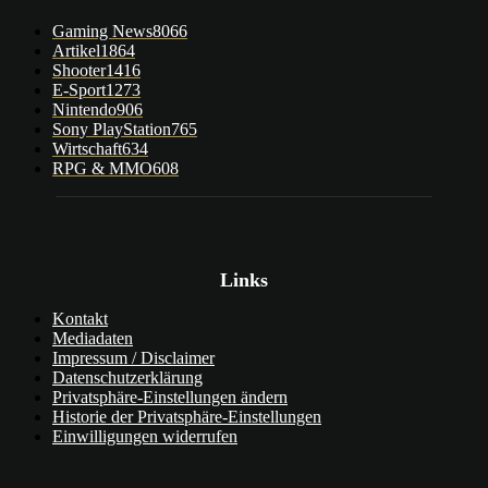
Gaming News
8066
Artikel
1864
Shooter
1416
E-Sport
1273
Nintendo
906
Sony PlayStation
765
Wirtschaft
634
RPG & MMO
608
Links
Kontakt
Mediadaten
Impressum / Disclaimer
Datenschutzerklärung
Privatsphäre-Einstellungen ändern
Historie der Privatsphäre-Einstellungen
Einwilligungen widerrufen