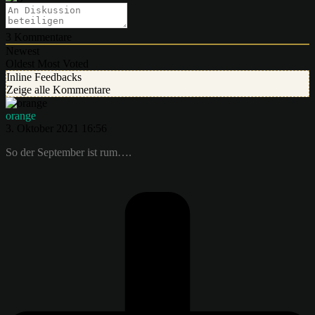
3
Kommentare
Newest
Oldest
Most Voted
Inline Feedbacks
Zeige alle Kommentare
orange
3. Oktober 2021 16:56
So der September ist rum….