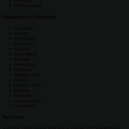
Dribbling
Druckpassspiel
Fähigkeiten der Feldspieler
Laufstärke
Technik
Schusskraft
Torinstinkt
Kopfball
Schnelligkeit
Pressing
Zweikampf
Dribbling
Spielübersicht
Flanken
Distanzschüsse
Elfmeter
Ball halten
Gegenpressing
Umschalten
Das Talent
Auch das Talent-System wird sich in Anstoss 2022 wiederfinden.