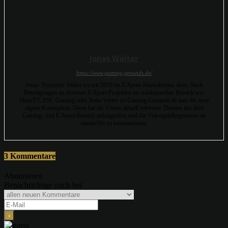
Jonas Walter
https://www.gaming-grounds.de/
Jonas 'Syncerus' Walter ist seit 2010 im E-Sport-Journalismus aktiv. Nach
Beteiligungen an diversen E-Sport-Projekten im redaktionellen Bereich wie
MaseTV, ESC Gaming oder Team Vertex ist Gaming-Grounds.de nun die erste
eigene Konzeption. Diese hat die Vision aktuell relevante Themen aus dem
Gaming- und E-Sport-Bereich aufzugreifen und für Videospielbegeisterte an
einem Ort zu konzentrieren.
3 Kommentare
Abonnieren
Benachrichtige mich bei