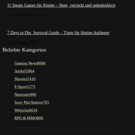
11 Steam Games für Kinder – Bunt, verrückt und unbedenklich
26. November 2021
7 Days to Die: Survival Guide – Tipps für blutige Anfänger
25. Januar 2022
Beliebte Kategorien
Gaming News
8066
Artikel
1864
Shooter
1416
E-Sport
1273
Nintendo
906
Sony PlayStation
765
Wirtschaft
634
RPG & MMO
608