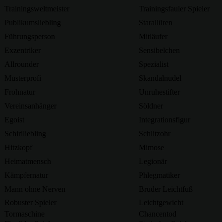
Trainingsweltmeister
Trainingsfauler Spieler
Publikumsliebling
Starallüren
Führungsperson
Mitläufer
Exzentriker
Sensibelchen
Allrounder
Spezialist
Musterprofi
Skandalnudel
Frohnatur
Unruhestifter
Vereinsanhänger
Söldner
Egoist
Integrationsfigur
Schiriliebling
Schlitzohr
Hitzkopf
Mimose
Heimatmensch
Legionär
Kämpfernatur
Phlegmatiker
Mann ohne Nerven
Bruder Leichtfuß
Robuster Spieler
Leichtgewicht
Tormaschine
Chancentod