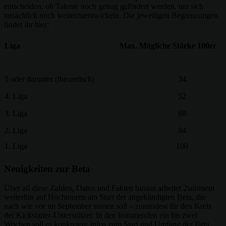
entscheiden, ob Talente noch genug gefördert werden, um sich
tatsächlich noch weiterzuentwickeln. Die jeweiligen Begrenzungen
findet ihr hier:
Liga
Max. Mögliche Stärke 100er
5 oder darunter (theoretisch)
34
4. Liga
52
3. Liga
68
2. Liga
84
1. Liga
100
Neuigkeiten zur Beta
Über all diese Zahlen, Daten und Fakten hinaus arbeitet 2tainment
weiterhin auf Hochtouren am Start der angekündigten Beta, die
nach wie vor im September starten soll – zumindest für den Kreis
der Kickstarter-Unterstützer. In den kommenden ein bis zwei
Wochen soll es konkretere Infos zum Start und Umfang der Beta