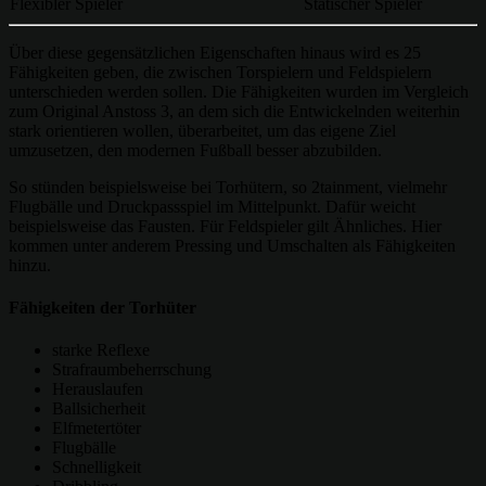
Flexibler Spieler
Statischer Spieler
Über diese gegensätzlichen Eigenschaften hinaus wird es 25
Fähigkeiten geben, die zwischen Torspielern und Feldspielern
unterschieden werden sollen. Die Fähigkeiten wurden im Vergleich
zum Original Anstoss 3, an dem sich die Entwickelnden weiterhin
stark orientieren wollen, überarbeitet, um das eigene Ziel
umzusetzen, den modernen Fußball besser abzubilden.
So stünden beispielsweise bei Torhütern, so 2tainment, vielmehr
Flugbälle und Druckpassspiel im Mittelpunkt. Dafür weicht
beispielsweise das Fausten. Für Feldspieler gilt Ähnliches. Hier
kommen unter anderem Pressing und Umschalten als Fähigkeiten
hinzu.
Fähigkeiten der Torhüter
starke Reflexe
Strafraumbeherrschung
Herauslaufen
Ballsicherheit
Elfmetertöter
Flugbälle
Schnelligkeit