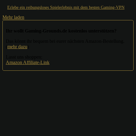
Erlebe ein reibungsloses Spielerlebnis mit dem besten Gaming-VPN
Mehr laden
Ihr wollt Gaming-Grounds.de kostenlos unterstützen?
Das könnt ihr bequem bei eurer nächsten Amazon-Bestellung.
(
mehr dazu
)
Lasst uns shoppen:
Amazon Affiliate-Link