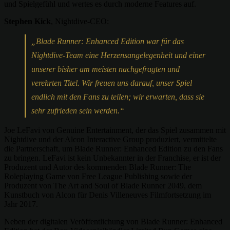
und Spielgefühl und wertes es durch moderne Features auf.
Stephen Kick
, Nightdive-CEO:
„Blade Runner: Enhanced Edition war für das
Nightdive-Team eine Herzensangelegenheit und einer
unserer bisher am meisten nachgefragten und
verehrten Titel. Wir freuen uns darauf, unser Spiel
endlich mit den Fans zu teilen; wir erwarten, dass sie
sehr zufrieden sein werden.“
Joe LeFavi von Genuine Entertainment, der das Spiel zusammen mit
Nightdive und der Alcon Interactive Group produziert, vermittelte
die Partnerschaft, um Blade Runner: Enhanced Edition zu den Fans
zu bringen. LeFavi ist kein Unbekannter in der Franchise, er ist der
Produzent und Autor des kommenden Blade Runner: The
Roleplaying Game von Free League Publishing sowie der
Produzent von The Art and Soul of Blade Runner 2049, dem
Kunstbuch von Alcon für Denis Villeneuves Filmfortsetzung im
Jahr 2017.
Neben der digitalen Veröffentlichung von Blade Runner: Enhanced