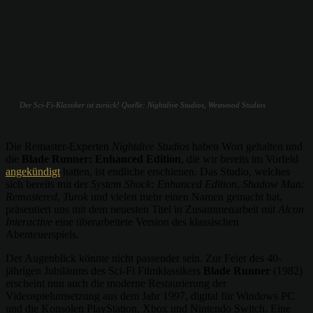
Der Sci-Fi-Klassiker ist zurück! Quelle: Nightdive Studios, Westwood Studios
Die Remaster-Experten
Nightdive Studios
haben Wort gehalten und
die
Blade Runner: Enhanced Edition
, die wir bereits im Vorfeld
angekündigt
hatten, ist endliche erschienen. Das Studio, welches
sich bereits mit der
System Shock: Enhanced Edition
,
Shadow Man:
Remastered
,
Turok
und vielen mehr einen Namen gemacht hat,
präsentiert uns mit dem neuesten Titel in Zusammenarbeit mit
Alcon
Interactive
eine überarbeitete Version des klassischen
Abenteuerspiels.
Der Augenblick könnte nicht passender sein. Zur Feier des 40-
jährigen Jubiläums des Sci-Fi Filmklassikers
Blade Runner
(1982)
erscheint nun auch die moderne Restaurierung der
Videospielumsetzung aus dem Jahr 1997, digital für Windows PC
und die Konsolen PlayStation, Xbox und Nintendo Switch. Eine