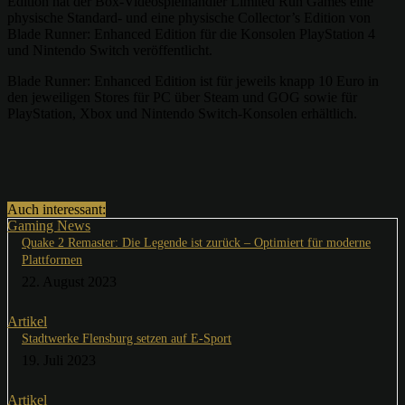
Edition hat der Box-Videospielhändler Limited Run Games eine
physische Standard- und eine physische Collector’s Edition von
Blade Runner: Enhanced Edition für die Konsolen PlayStation 4
und Nintendo Switch veröffentlicht.
Blade Runner: Enhanced Edition ist für jeweils knapp 10 Euro in
den jeweiligen Stores für PC über Steam und GOG sowie für
PlayStation, Xbox und Nintendo Switch-Konsolen erhältlich.
Auch interessant:
Gaming News
Quake 2 Remaster: Die Legende ist zurück – Optimiert für moderne
Plattformen
22. August 2023
Artikel
Stadtwerke Flensburg setzen auf E-Sport
19. Juli 2023
Artikel