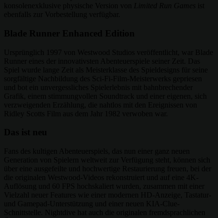
konsolenexklusive physische Version von
Limited Run Games
ist
ebenfalls zur Vorbestellung verfügbar.
Blade Runner Enhanced Edition
Ursprünglich 1997 von Westwood Studios veröffentlicht, war Blade
Runner eines der innovativsten Abenteuerspiele seiner Zeit. Das
Spiel wurde lange Zeit als Meisterklasse des Spieldesigns für seine
sorgfältige Nachbildung des Sci-Fi-Film-Meisterwerks gepriesen
und bot ein unvergessliches Spielerlebnis mit bahnbrechender
Grafik, einem stimmungvollen Soundtrack und einer eigenen, sich
verzweigenden Erzählung, die nahtlos mit den Ereignissen von
Ridley Scotts Film aus dem Jahr 1982 verwoben war.
Das ist neu
Fans des kultigen Abenteuerspiels, das nun einer ganz neuen
Generation von Spielern weltweit zur Verfügung steht, können sich
über eine ausgefeilte und hochwertige Restaurierung freuen, bei der
die originalen Westwood-Videos rekonstruiert und auf eine 4K-
Auflösung und 60 FPS hochskaliert wurden, zusammen mit einer
Vielzahl neuer Features wie einer modernen HD-Anzeige, Tastatur-
und Gamepad-Unterstützung und einer neuen KIA-Clue-
Schnittstelle. Nightdive hat auch die originalen fremdsprachlichen