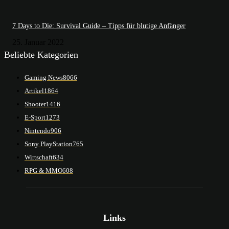
7 Days to Die: Survival Guide – Tipps für blutige Anfänger
25. Januar 2022
Beliebte Kategorien
Gaming News
8066
Artikel
1864
Shooter
1416
E-Sport
1273
Nintendo
906
Sony PlayStation
765
Wirtschaft
634
RPG & MMO
608
Links