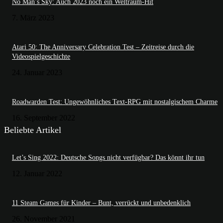
No Man’s Sky: Auch 2023 noch ein Weltraum-Hit
7. März 2023
Atari 50: The Anniversary Celebration Test – Zeitreise durch die
Videospielgeschichte
24. Januar 2023
Roadwarden Test: Ungewöhnliches Text-RPG mit nostalgischem Charme
16. September 2022
Beliebte Artikel
Let’s Sing 2022: Deutsche Songs nicht verfügbar? Das könnt ihr tun
12. Januar 2022
11 Steam Games für Kinder – Bunt, verrückt und unbedenklich
26. November 2021