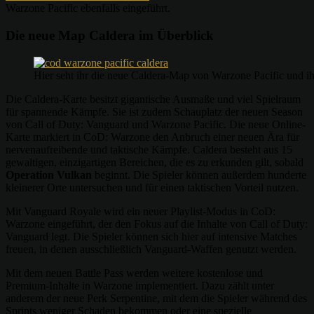
Warzone Pacific ebenfalls eingeführt.
Die neue Map Caldera im Überblick
Hier seht ihr die neue Caldera-Map von Warzone Pacific und i
Die Caldera-Karte besitzt gigantische Ausmaße und viel Spielraum
für spannende Kämpfe. Sie ist zudem Schauplatz der neuen Season
von Call of Duty: Vanguard und Warzone Pacific. Die neue Online-
Karte markiert in CoD: Warzone den Anbruch einer neuen Ära für
nervenaufreibende und taktische Kämpfe. Caldera besteht aus 15
gewaltigen, einzigartigen Bereichen, die es zu erkunden gilt, sobald
Operation Vulkan
beginnt. Die Spieler können außerdem hunderte
kleinerer Orte untersuchen und für einen taktischen Vorteil nutzen.
Mit Vanguard Royale wird ein neuer Playlist-Modus in CoD:
Warzone eingeführt, der den Fokus auf die Inhalte von Call of Duty:
Vanguard legt. Die Spieler können sich hier auf intensive Matches
freuen, in denen ausschließlich Vanguard-Waffen genutzt werden.
Mit dem neuen Battle Pass werden weitere kostenlose und
Premium-Inhalte in Warzone implementiert. Dazu zählt unter
anderem der neue Perk Serpentine, mit dem die Spieler während des
Sprints weniger Schaden bekommen oder eine spezielle