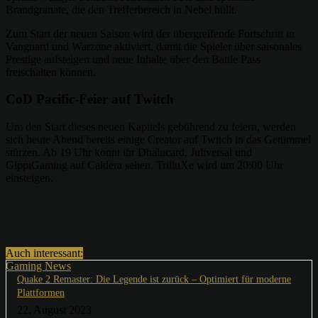
Brandgranate, die den Trefferbereich in Nebel hüllt.
Zum Start der neuen Saison wird der übergreifende Fortschritt in
Vanguard und Warzone aktiviert, damit die Spieler über saisonales
Prestige aufsteigen und neue Inhalte über den Battle Pass
freischalten können.
CoD Pacific-Feier auf Twitch
Um den Start dieses neuen Kapitels gebührend zu feiern, werden
sich heute Abend bereits einige Creator auf Twitch in das Getümmel
stürzen. Ab 19 Uhr könnt ihr Dhalucard, Juliversal und
GippiGaming auf Caldera sehen. TrilluXe wird um 20:00 Uhr
einsteigen.
Auch interessant:
Gaming News
Quake 2 Remaster: Die Legende ist zurück – Optimiert für moderne
Plattformen
22. August 2023