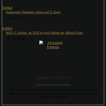
Artikel
Stadtwerke Flensburg setzen auf E-Sport
19. Juli 2023
Artikel
MAG-C wächst: ab 2024 in zwei Hallen der Messe Erfurt
14. Juli 2023
Alexander Panknin
https://www.gaming-grounds.de/
1985 geboren. Mit Doom, Quake und SNES aufgewachsen. War selbst in der
Indiegames-Szene aktiv und schreibt nun auf gaming-grounds.de über seine große
Leidenschaft: Videospiele.