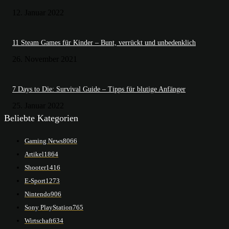
12. Januar 2022
11 Steam Games für Kinder – Bunt, verrückt und unbedenklich
26. November 2021
7 Days to Die: Survival Guide – Tipps für blutige Anfänger
25. Januar 2022
Beliebte Kategorien
Gaming News
8066
Artikel
1864
Shooter
1416
E-Sport
1273
Nintendo
906
Sony PlayStation
765
Wirtschaft
634