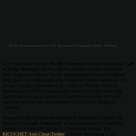
Die Pacific Season startet in CoD: Warzone und Vanguard. Quelle: Activision
Activision läutet mit der
Pacific Season
das nächste Kapitel für
Call
of Duty: Warzone
ein. Die Spieler können sich auf zahlreiche
neue, kostenlose Inhalte freuen. Insbesondere die neue
Caldera
-
Map bietet ein vollkommen neues Erlebnis. Dabei handelt es sich
um eine riesige Vulkan-Insel, die mitten im Pazifik reichlich
Spielraum für abwechslungsreiche Online-Gefechte bietet. Die
Spieler können aus insgesamt 40 Waffen auswählen, die unter
anderem aus dem neu erschienenen Call of Duty: Vanguard
stammen.
Zugang zur Map haben am heutigen 8. Dezember exklusiv alle
Besitzer von
CoD: Vanguard
, ab dem morgigen 9. Dezember
können sich dann alle Spieler ins Getümmel stürzen. Der
RICOCHET Anti-Cheat-Treiber
wird mit der Season 1 von