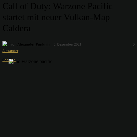
Call of Duty: Warzone Pacific
startet mit neuer Vulkan-Map
Caldera
von
Alexander Panknin
8. Dezember 2021
0