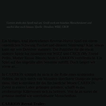
Carrion dreht den Spieß mal um. Greift euch ein bisschen Menschenfutter und
wachst über euch hinaus. Quelle: Devolver, WIZZ, CRCR
Ein blutiges, total übertriebenes Reverse-Horror Spiel mit einem
ordentlichen Schwung Pixelart und düsterer Stimmung? Klar, sowas
kann nur von Devolver stammen. Der Publisher für die etwas
anderen Spiele hat zusammen mit WIZZ und CRCR (My Friend
Pedro, Mother Russia Bleeds) heute CARRION veröffentlicht. Ein
Spiel auf das ungefähr alles benannte zutrifft. Doch fangen wir
vorne an…
In CARRION schlüpft ihr nicht in die Rolle eines strahlenden
Helden, der sich durch von Monstern überflutete Dungeons prügeln
muss. Hier kontrolliert ihr das fürchterliche Wesen CARRION.
Zuvor in einem Labor gefangen gehalten, schafft es das
amöbenartige Killerwesen sich zu befreien. Von da an startet die
genauso morbid wie unterhaltsame Menschenhatz.
CARRION Reveal Trailer: