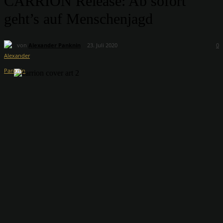
CARRION Release: Ab sofort
geht’s auf Menschenjagd
von
Alexander Panknin
23. Juli 2020
0