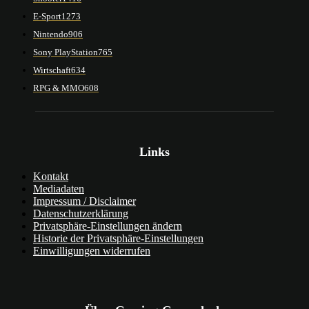
E-Sport
1273
Nintendo
906
Sony PlayStation
765
Wirtschaft
634
RPG & MMO
608
Links
Kontakt
Mediadaten
Impressum / Disclaimer
Datenschutzerklärung
Privatsphäre-Einstellungen ändern
Historie der Privatsphäre-Einstellungen
Einwilligungen widerrufen