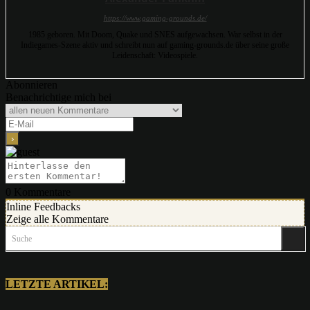
https://www.gaming-grounds.de/
1985 geboren. Mit Doom, Quake und SNES aufgewachsen. War selbst in der
Indiegames-Szene aktiv und schreibt nun auf gaming-grounds.de über seine große
Leidenschaft: Videospiele.
Abonnieren
Benachrichtige mich bei
0
Kommentare
Inline Feedbacks
Zeige alle Kommentare
Suche
LETZTE ARTIKEL: