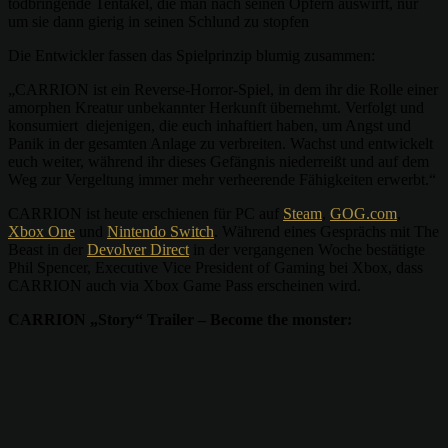
todbringende Tentakel, die man nach seinen Opfern auswirft, nur
um sie dann gierig in seinen Schlund zu stopfen
Die Entwickler fassen das Spielprinzip blumig zusammen:
„CARRION ist ein Reverse-Horror-Spiel, in dem ihr die Rolle einer
amorphen Kreatur unbekannter Herkunft übernehmt. Verfolgt und
konsumiert diejenigen, die euch inhaftiert haben, um Angst und
Panik in der gesamten Anlage zu verbreiten. Wachst und entwickelt
euch weiter, während ihr dieses Gefängnis niederreißt und auf dem
Weg zur Vergeltung immer mehr verheerende Fähigkeiten erwerbt.“
CARRION ist heute erschienen für PC auf
Steam
,
GOG.com
,
Xbox One
und
Nintendo Switch
. Während eines Gesprächs mit The
Beast in der
Devolver Direct
in der vergangenen Woche bestätigte
Phil Spencer, Executive Vice President of Gaming bei Xbox, dass
CARRION auch via Xbox Game Pass erscheinen wird.
CARRION „Story“ Trailer – Become the monster: