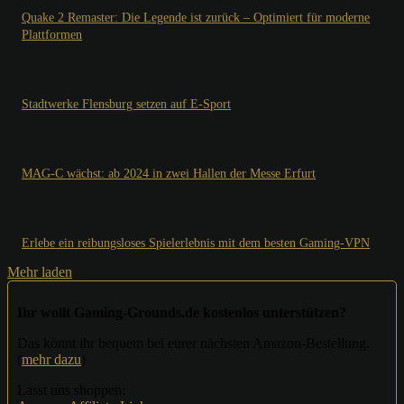
Quake 2 Remaster: Die Legende ist zurück – Optimiert für moderne
Plattformen
Stadtwerke Flensburg setzen auf E-Sport
MAG-C wächst: ab 2024 in zwei Hallen der Messe Erfurt
Erlebe ein reibungsloses Spielerlebnis mit dem besten Gaming-VPN
Mehr laden
Ihr wollt Gaming-Grounds.de kostenlos unterstützen?
Das könnt ihr bequem bei eurer nächsten Amazon-Bestellung.
(
mehr dazu
)
Lasst uns shoppen: