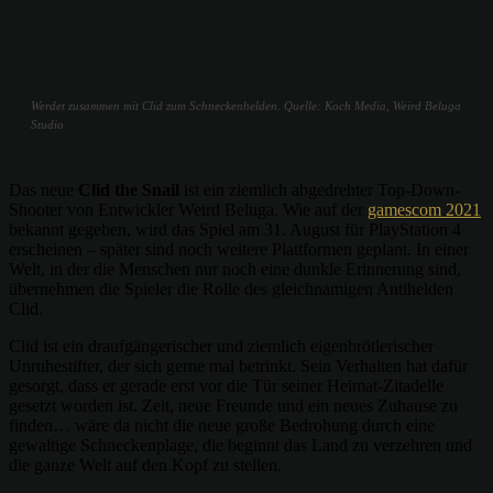
Werdet zusammen mit Clid zum Schneckenhelden. Quelle: Koch Media, Weird Beluga
Studio
Das neue
Clid the Snail
ist ein ziemlich abgedrehter Top-Down-
Shooter von Entwickler Weird Beluga. Wie auf der
gamescom 2021
bekannt gegeben, wird das Spiel am 31. August für PlayStation 4
erscheinen – später sind noch weitere Plattformen geplant. In einer
Welt, in der die Menschen nur noch eine dunkle Erinnerung sind,
übernehmen die Spieler die Rolle des gleichnamigen Antihelden
Clid.
Clid ist ein draufgängerischer und ziemlich eigenbrötlerischer
Unruhestifter, der sich gerne mal betrinkt. Sein Verhalten hat dafür
gesorgt, dass er gerade erst vor die Tür seiner Heimat-Zitadelle
gesetzt worden ist. Zeit, neue Freunde und ein neues Zuhause zu
finden… wäre da nicht die neue große Bedrohung durch eine
gewaltige Schneckenplage, die beginnt das Land zu verzehren und
die ganze Welt auf den Kopf zu stellen.