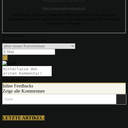
https://www.gaming-grounds.de/
1985 geboren. Mit Doom, Quake und SNES aufgewachsen. War selbst in der
Indiegames-Szene aktiv und schreibt nun auf gaming-grounds.de über seine große
Leidenschaft: Videospiele.
Abonnieren
Benachrichtige mich bei
0
Kommentare
Inline Feedbacks
Zeige alle Kommentare
Suche
LETZTE ARTIKEL: