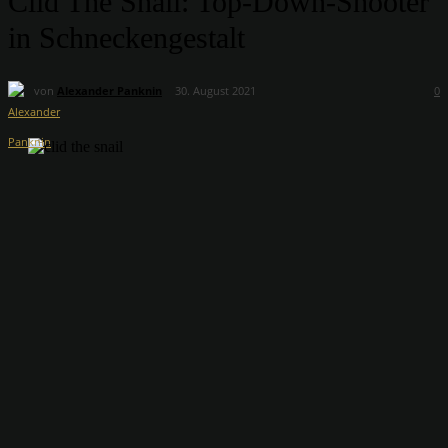
Clid The Snail: Top-Down-Shooter
in Schneckengestalt
von
Alexander Panknin
30. August 2021
0