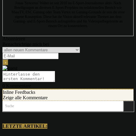
Jonas 'Syncerus' Walter ist seit 2010 im E-Sport-Journalismus aktiv. Nach
Beteiligungen an diversen E-Sport-Projekten im redaktionellen Bereich wie
MaseTV, ESC Gaming oder Team Vertex ist Gaming-Grounds.de nun die erste
eigene Konzeption. Diese hat die Vision aktuell relevante Themen aus dem
Gaming- und E-Sport-Bereich aufzugreifen und für Videospielbegeisterte an
einem Ort zu konzentrieren.
Abonnieren
Benachrichtige mich bei
0
Kommentare
Inline Feedbacks
Zeige alle Kommentare
Suche
LETZTE ARTIKEL: