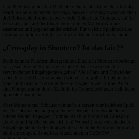
Laut übereinstimmenden Medienberichten habe Entwickler Infinity
Ward in einem Statement bestätigt, dass es Crossplay zwischen allen
drei Releaseplattformen geben werde. Spieler am Computer, auf der
Xbox als auch auf der PlayStation könnten Modern Warfare
zusammen und gegeneinander erleben. Für welche Spielmodi eine
Crossplay Option verfügbar sein wird, ist indes noch unbekannt.
„Crossplay in Shootern? Ist das fair?“
Doch können Plattform übergreifende Duelle in Shootern überhaupt
fair gestaltet sein? Kann es eine faire Balance zwischen den
verschiedenen Eingabegeräten geben? Viele Fans und Entwickler
sehen in dieser Diskussion nach wie vor ein großes Problem und
Maus und Tastatur Nutzer in diesem Vergleich weit vorne. Auch
eine Kompensation durch Zielhilfe für Controller-Nutzer stellt keine
optimale Lösung dar.
Aber Moment mal: Schauen wir auf ein derzeit sehr beliebtes Spiel,
welches der soeben angesprochene Thematik bereits mit einem
soliden Modell begegnet. Fortnite. Auch in Fortnite ist Crossplay
aktiviert und Spieler stehen sich (auf Wunsch) trotz verschiedener
Eingabegeräte im Gefecht gegenüber. Doch die Konfrontation wird
nicht erzwungen. So soll das Ganze auch in CoD:MW
funktionieren.