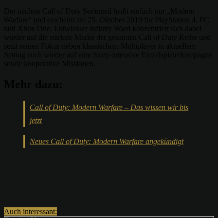
Der nächste Call of Duty Serienteil heißt einfach nur „Modern
Warfare“ und erscheint am 25. Oktober 2019 für PlayStation 4, PC
und Xbox One. Entwickler Infinity Ward konzentriert sich dabei
wieder auf die stärkste Marke der gesamten Call of Duty Reihe und
setzt seinen Fokus neben klassischem Multiplayer in aktuellem
Setting auch wieder auf eine Story-intensive Einzelspielerkampagne
sowie kooperative Missionen.
Mehr dazu:
Call of Duty: Modern Warfare – Das wissen wir bis
jetzt
Neues Call of Duty: Modern Warfare angekündigt
Auch interessant: