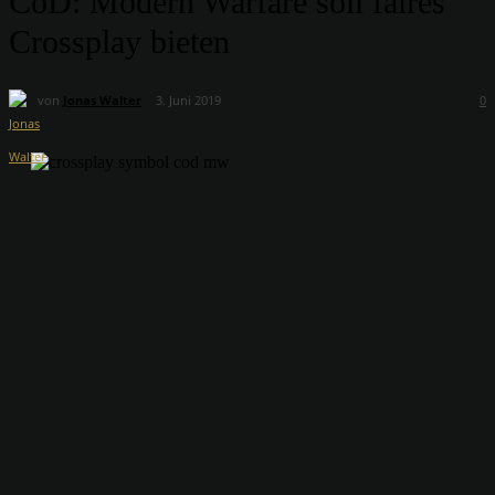
CoD: Modern Warfare soll faires
Crossplay bieten
von
Jonas Walter
3. Juni 2019
0