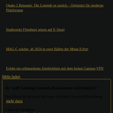
Quake 2 Remaster: Die Legende ist zurück – Optimiert für moderne
Plattformen
Stadtwerke Flensburg setzen auf E-Sport
MAG-C wächst: ab 2024 in zwei Hallen der Messe Erfurt
Erlebe ein reibungsloses Spielerlebnis mit dem besten Gaming-VPN
Mehr laden
Ihr wollt Gaming-Grounds.de kostenlos unterstützen?
Das könnt ihr bequem bei eurer nächsten Amazon-Bestellung.
(
mehr dazu
)
Lasst uns shoppen: