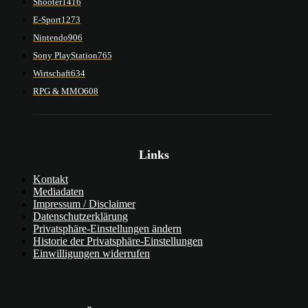
Shooter
1416
E-Sport
1273
Nintendo
906
Sony PlayStation
765
Wirtschaft
634
RPG & MMO
608
Links
Kontakt
Mediadaten
Impressum / Disclaimer
Datenschutzerklärung
Privatsphäre-Einstellungen ändern
Historie der Privatsphäre-Einstellungen
Einwilligungen widerrufen