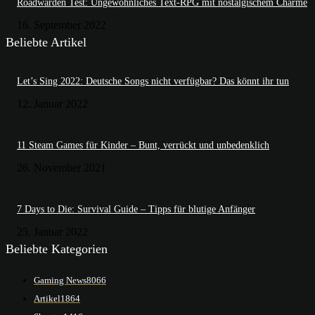
Roadwarden Test: Ungewöhnliches Text-RPG mit nostalgischem Charme
16. September 2022
Beliebte Artikel
Let’s Sing 2022: Deutsche Songs nicht verfügbar? Das könnt ihr tun
12. Januar 2022
11 Steam Games für Kinder – Bunt, verrückt und unbedenklich
26. November 2021
7 Days to Die: Survival Guide – Tipps für blutige Anfänger
25. Januar 2022
Beliebte Kategorien
Gaming News
8066
Artikel
1864