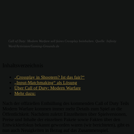
Call of Duty: Modern Warfare soll faires Crossplay beinhalten. Quelle: Infinity
Ward/Activision/Gaming-Grounds.de
Inhaltsverzeichnis
„Crossplay in Shootern? Ist das fair?“
„Input-Matchmaking“ als Lösung
Über Call of Duty: Modern Warfare
Mehr dazu:
Nach der offiziellen Enthüllung des kommenden Call of Duty Teils
Modern Warfare kommen immer mehr Details zum Spiel an die
Öffentlichkeit. Nachdem zuletzt Einzelheiten über Spielversionen,
Preise und Inhalte der einzelnen Pakete sowie Fakten über den
Entwicklerfokus bekannt geworden waren (wir berichteten), gibt es
nun auch Neuigkeiten in Bezug auf das Zusammenspiel.