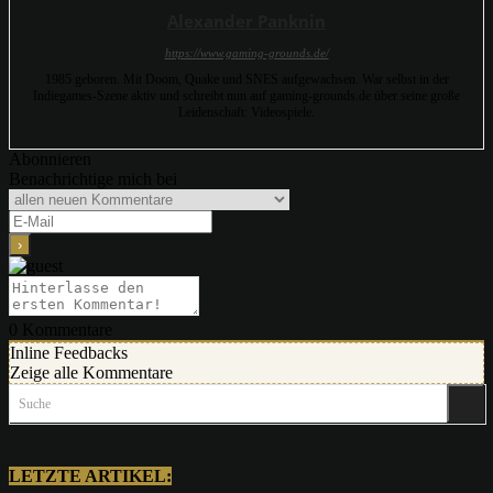
Alexander Panknin
https://www.gaming-grounds.de/
1985 geboren. Mit Doom, Quake und SNES aufgewachsen. War selbst in der
Indiegames-Szene aktiv und schreibt nun auf gaming-grounds.de über seine große
Leidenschaft: Videospiele.
Abonnieren
Benachrichtige mich bei
0
Kommentare
Inline Feedbacks
Zeige alle Kommentare
Suche
LETZTE ARTIKEL: