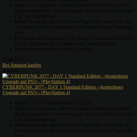
Steige als Cyberpunk, einem Großstadt-Söldner ausgestattet
mit kybernetischen Verbesserungen, in den Straßen von Night
City zur Legende auf.
Betritt die riesige offene Welt von Night City, einem Ort, der
in Sachen Grafik, Komplexität und Spieltiefe neue Standards
setzt.
Übernimm den riskantesten Job deines Lebens und begib dich
auf die Jagd nach dem Schlüssel zur Unsterblichkeit.
Dieses Produkt ist auch auf PS5 spielbar
85,80 EUR
Bei Amazon kaufen
Angebot
CYBERPUNK 2077 - DAY 1 Standard Edition - (kostenloses
Upgrade auf PS5) - [PlayStation 4]
NIGHT CITY VERÄNDERT ALLES!
Steige als Cyberpunk, einem Großstadt-Söldner ausgestattet
mit kybernetischen Verbesserungen, in den Straßen von Night
City zur Legende auf.
Betritt die riesige offene Welt von Night City, einem Ort, der
in Sachen Grafik, Komplexität und Spieltiefe neue Standards
setzt.