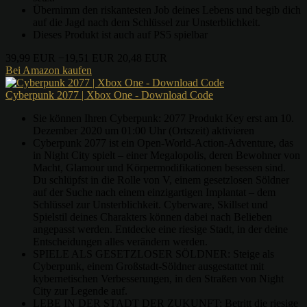
Übernimm den riskantesten Job deines Lebens und begib dich
auf die Jagd nach dem Schlüssel zur Unsterblichkeit.
Dieses Produkt ist auch auf PS5 spielbar
39,99 EUR
−19,51 EUR
20,48 EUR
Bei Amazon kaufen
Cyberpunk 2077 | Xbox One - Download Code
Sie können Ihren Cyberpunk: 2077 Produkt Key erst am 10.
Dezember 2020 um 01:00 Uhr (Ortszeit) aktivieren
Cyberpunk 2077 ist ein Open-World-Action-Adventure, das
in Night City spielt – einer Megalopolis, deren Bewohner von
Macht, Glamour und Körpermodifikationen besessen sind.
Du schlüpfst in die Rolle von V, einem gesetzlosen Söldner
auf der Suche nach einem einzigartigen Implantat – dem
Schlüssel zur Unsterblichkeit. Cyberware, Skillset und
Spielstil deines Charakters können dabei nach Belieben
angepasst werden. Entdecke eine riesige Stadt, in der deine
Entscheidungen alles verändern werden.
SPIELE ALS GESETZLOSER SÖLDNER: Steige als
Cyberpunk, einem Großstadt-Söldner ausgestattet mit
kybernetischen Verbesserungen, in den Straßen von Night
City zur Legende auf.
LEBE IN DER STADT DER ZUKUNFT: Betritt die riesige