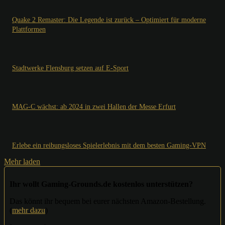
Quake 2 Remaster: Die Legende ist zurück – Optimiert für moderne
Plattformen
Stadtwerke Flensburg setzen auf E-Sport
MAG-C wächst: ab 2024 in zwei Hallen der Messe Erfurt
Erlebe ein reibungsloses Spielerlebnis mit dem besten Gaming-VPN
Mehr laden
Ihr wollt Gaming-Grounds.de kostenlos unterstützen?
Das könnt ihr bequem bei eurer nächsten Amazon-Bestellung.
(
mehr dazu
)