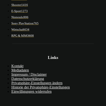
Shooter
1416
E-Sport
1273
Nintendo
906
Sony PlayStation
765
Wirtschaft
634
RPG & MMO
608
Links
Kontakt
Mediadaten
Impressum / Disclaimer
Datenschutzerklärung
Privatsphäre-Einstellungen ändern
Historie der Privatsphäre-Einstellungen
Einwilligungen widerrufen