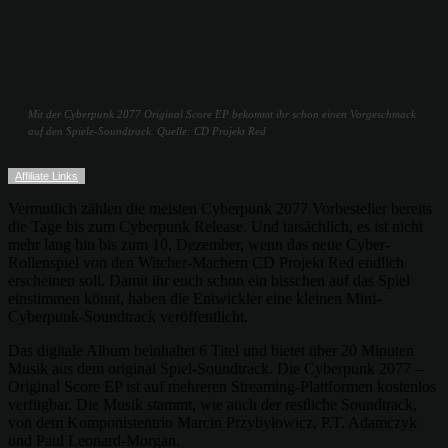
Mit der Cyberpunk 2077 Original Score EP bekommt ihr schon einen Vorgeschmack
auf den Spiele-Soundtrack. Quelle: CD Projekt Red
Affiliate Links
Vermutlich zählen die meisten Cyberpunk 2077 Vorbesteller bereits
die Tage bis zum Cyberpunk Release. Und tatsächlich, es ist nicht
mehr lang hin bis zum 10. Dezember, wenn das neue Cyber-
Rollenspiel von den Witcher-Machern CD Projekt Red endlich
erscheinen soll. Damit ihr euch schon ein bisschen auf das Spiel
einstimmen könnt, haben die Entwickler eine kleinen Mini-
Cyberpunk-Soundtrack veröffentlicht.
Das digitale Album beinhaltet 6 Titel und bietet über 20 Minuten
Musik aus dem original Spiel-Soundtrack. Die Cyberpunk 2077 –
Original Score EP ist auf mehreren Streaming-Plattformen kostenlos
verfügbar. Die Musik stammt, wie auch der restliche Soundtrack,
von dem Komponistentrio Marcin Przybyłowicz, P.T. Adamczyk
und Paul Leonard-Morgan.