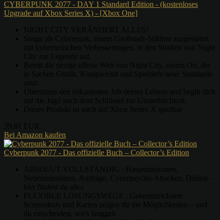
CYBERPUNK 2077 - DAY 1 Standard Edition - (kostenloses
Upgrade auf Xbox Series X) - [Xbox One]
NIGHT CITY VERÄNDERT ALLES!
Steige als Cyberpunk, einem Großstadt-Söldner ausgestattet
mit kybernetischen Verbesserungen, in den Straßen von Night
City zur Legende auf.
Betritt die riesige offene Welt von Night City, einem Ort, der
in Sachen Grafik, Komplexität und Spieltiefe neue Standards
setzt.
Übernimm den riskantesten Job deines Lebens und begib dich
auf die Jagd nach dem Schlüssel zur Unsterblichkeit.
Dieses Produkt ist auch auf Xbox Series X spielbar
39,81 EUR
Bei Amazon kaufen
Cyberpunk 2077 - Das offizielle Buch – Collector’s Edition
ABSOLUT VOLLSTÄNDIG : Hauptmissionen,
Nebenmissionen, Aufträge, Cyberpsycho-Attacken, Delikte –
hier findest du alles
FLEXIBLE LÖSUNGSWEGE : Gekennzeichnete
Screenshots und Karten zeigen dir die Möglichkeiten – und
du entscheidest, wo’s langgeh