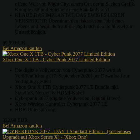
offene Welt von Night City, einem Ort, der in Sachen Grafik,
Komplexität und Spieltiefe neue Standards setzt.
KLAUE DAS IMPLANTAT, DAS EWIGES LEBEN
VERSPRICHT: Übernimm den riskantesten Job deines
Lebens und begib dich auf die Jagd nach dem Schlüssel zur
Unsterblichkeit.
69,99 EUR
Bei Amazon kaufen
Xbox One X 1TB - Cyber Punk 2077 Limited Edition
Die digitale Vollversion von Cyberpunk 2077 wird ab
Veröffentlichung (17. September 2020) per Download zur
Verfügung gestellt
Xbox One X 1TB Cyberpunk 2077 LE Bundle inkl.
Standfuß, Netzteil & HDMI-Kabel
Cyberpunk 2077 (digitale Vollversion, Digital Direct)
Xbox Wireless Controller Cyberpunk 2077 LE
HDR-Unterstützung
322,99 EUR
Bei Amazon kaufen