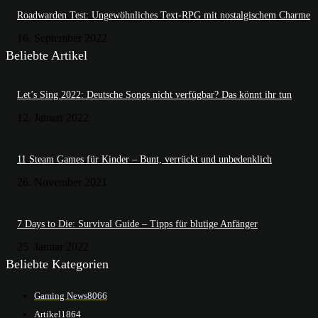
Roadwarden Test: Ungewöhnliches Text-RPG mit nostalgischem Charme
16. September 2022
Beliebte Artikel
Let’s Sing 2022: Deutsche Songs nicht verfügbar? Das könnt ihr tun
12. Januar 2022
11 Steam Games für Kinder – Bunt, verrückt und unbedenklich
26. November 2021
7 Days to Die: Survival Guide – Tipps für blutige Anfänger
25. Januar 2022
Beliebte Kategorien
Gaming News
8066
Artikel
1864