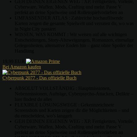
GEH DEINEN EIGENEN WEG : XP, Fertigkeiten, Vorteile,
Cyberware, Waffen, Mods, Crafting und mehr. Passe V
perfekt an deine Spielweise und Rollenspielvorlieben an
UMFASSENDER ATLAS : Zahlreiche hochauflösende
Karten zeigen die gesamte Spielwelt und verraten dir, wo was
in Night City passiert
WISSEN, WAS KOMMT : Wir weisen auf alle wichtigen
Entscheidungen, Story-Abzweigungen, Romanzen, einmalige
Gelegenheiten, alternative Enden hin – ganz ohne Spoiler der
Handlung
19,99 EUR
Bei Amazon kaufen
Cyberpunk 2077 - Das offizielle Buch
ABSOLUT VOLLSTÄNDIG : Hauptmissionen,
Nebenmissionen, Aufträge, Cyberpsycho-Attacken, Delikte –
hier findest du alles
FLEXIBLE LÖSUNGSWEGE : Gekennzeichnete
Screenshots und Karten zeigen dir die Möglichkeiten – und
du entscheidest, wo’s langgeh
GEH DEINEN EIGENEN WEG : XP, Fertigkeiten, Vorteile,
Cyberware, Waffen, Mods, Crafting und mehr. Passe V
perfekt an deine Spielweise und Rollenspielvorlieben an