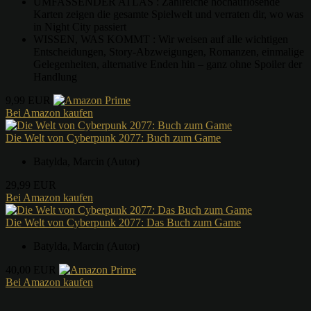
UMFASSENDER ATLAS : Zahlreiche hochauflösende
Karten zeigen die gesamte Spielwelt und verraten dir, wo was
in Night City passiert
WISSEN, WAS KOMMT : Wir weisen auf alle wichtigen
Entscheidungen, Story-Abzweigungen, Romanzen, einmalige
Gelegenheiten, alternative Enden hin – ganz ohne Spoiler der
Handlung
9,99 EUR
Bei Amazon kaufen
Die Welt von Cyberpunk 2077: Buch zum Game
Batylda, Marcin (Autor)
29,99 EUR
Bei Amazon kaufen
Die Welt von Cyberpunk 2077: Das Buch zum Game
Batylda, Marcin (Autor)
40,00 EUR
Bei Amazon kaufen