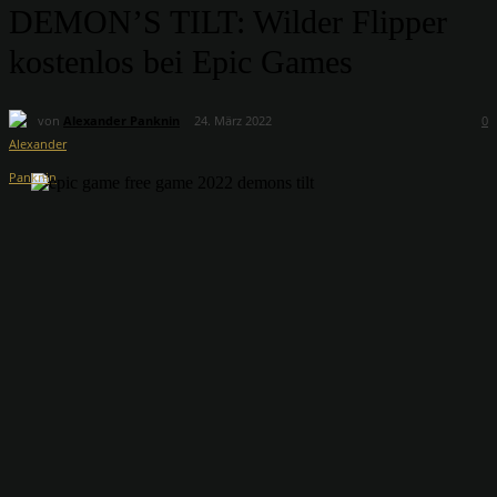
DEMON’S TILT: Wilder Flipper
kostenlos bei Epic Games
von
Alexander Panknin
24. März 2022
0