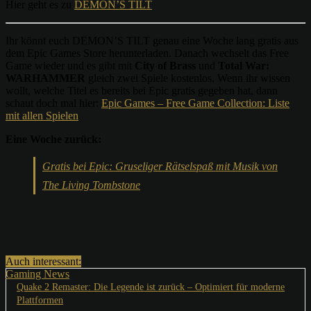
Hier geht es zu
DEMON’S TILT
Ihr könnt euch DEMON’S TILT genau eine Woche lang gratis aus
dem Epic Games Store herunterladen. Danach wechselt das Free
Game wieder und es gibt mit
City of Brass
und
Total War:
WARHAMMER
gleich zwei Spiele kostenlos. Wenn ihr wissen
wollt, welche Titel es bereits bei Epic gratis gegeben hat, dann
schaut doch mal hier:
Epic Games – Free Game Collection: Liste
mit allen Spielen
Eine Woche zurück:
Gratis bei Epic: Gruseliger Rätselspaß mit Musik von
The Living Tombstone
Auch interessant:
Gaming News
Quake 2 Remaster: Die Legende ist zurück – Optimiert für moderne
Plattformen