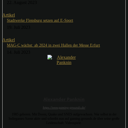
22. August 2023
Artikel
Stadtwerke Flensburg setzen auf E-Sport
19. Juli 2023
Artikel
MAG-C wächst: ab 2024 in zwei Hallen der Messe Erfurt
14. Juli 2023
Alexander Panknin
https://www.gaming-grounds.de/
1985 geboren. Mit Doom, Quake und SNES aufgewachsen. War selbst in der
Indiegames-Szene aktiv und schreibt nun auf gaming-grounds.de über seine große
Leidenschaft: Videospiele.