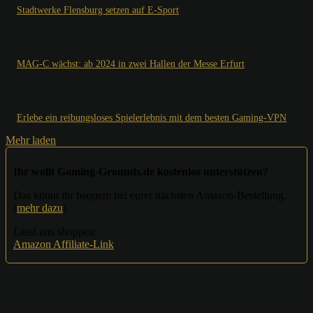
Stadtwerke Flensburg setzen auf E-Sport
MAG-C wächst: ab 2024 in zwei Hallen der Messe Erfurt
Erlebe ein reibungsloses Spielerlebnis mit dem besten Gaming-VPN
Mehr laden
Ihr wollt Gaming-Grounds.de kostenlos unterstützen?
Das könnt ihr bequem bei eurer nächsten Amazon-Bestellung.
(
mehr dazu
)
Lasst uns shoppen:
Amazon Affiliate-Link