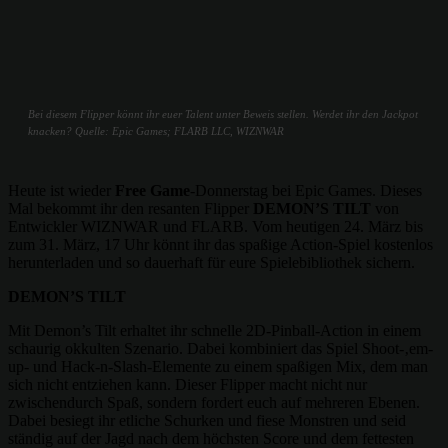
Bei diesem Flipper könnt ihr euer Talent unter Beweis stellen. Werdet ihr den Jackpot
knacken? Quelle: Epic Games; FLARB LLC, WIZNWAR
Heute ist wieder
Free Game
-Donnerstag bei Epic Games. Dieses
Mal bekommt ihr den resanten Flipper
DEMON’S TILT
von
Entwickler WIZNWAR und FLARB. Vom heutigen 24. März bis
zum 31. März, 17 Uhr könnt ihr das spaßige Action-Spiel kostenlos
herunterladen und so dauerhaft für eure Spielebibliothek sichern.
DEMON’S TILT
Mit Demon’s Tilt erhaltet ihr schnelle 2D-Pinball-Action in einem
schaurig okkulten Szenario. Dabei kombiniert das Spiel Shoot-‚em-
up- und Hack-n-Slash-Elemente zu einem spaßigen Mix, dem man
sich nicht entziehen kann. Dieser Flipper macht nicht nur
zwischendurch Spaß, sondern fordert euch auf mehreren Ebenen.
Dabei besiegt ihr etliche Schurken und fiese Monstren und seid
ständig auf der Jagd nach dem höchsten Score und dem fettesten