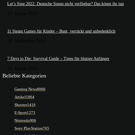
Let’s Sing 2022: Deutsche Songs nicht verfügbar? Das könnt ihr tun
12. Januar 2022
11 Steam Games für Kinder – Bunt, verrückt und unbedenklich
26. November 2021
7 Days to Die: Survival Guide – Tipps für blutige Anfänger
25. Januar 2022
Beliebte Kategorien
Gaming News
8066
Artikel
1864
Shooter
1416
E-Sport
1273
Nintendo
906
Sony PlayStation
765