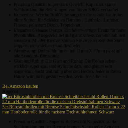
Premium Qualität: Super stark Gewicht Kapazität, starke
Stahlstruktur, die Belastungen von bis zu 50KG verkraftet
Kratzerfest: Weiche Rollfläche sorgt für die stabile Laufruhe,
ohne Sorgen für Schäden an Bambus , Hartholz , Laminat,
Fliesen, poliertem Beton, Teppich etc.
Elegantes Gehäuse Design: Ein höherwertiger Ersatz für harte
Nylonrollen. Ausgezeichnet auf glanz schwarzer Stuhlrahmen
aussehen. Mit der Bremse können Sie zu jeder Zeit den Stuhl
stoppen, mehr sicherer und flexibeler
Abmessung: Drehstuhlrahmen mit 11mm X 22mm passt auf
alle Standard- Bürostühle
Glatt und Ruhig: Die Glatt und Ruhig: Die Rollen sehen
wirklich super aus, sind stylische dazu und gleiten sehr
angenehm, leicht und ruhig über den Boden. Jeder in Ihrem
Hause wird nicht gestört werden, wenn Sie arbeiten.
Bei Amazon kaufen
Angebot
5er Bürostuhlrollen mit Bremse Schreibtischstuhl Rollen 11mm x 22
mm Hartbodenrolle für die meisten Drehstuhlrahmen Schwarz
Premium Qualität - Super stark Gewicht Kapazität, starke
Stahlstruktur, mit der Bremse können Sie zu jeder Zeit den