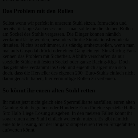
Das Problem mit den Rollen
Selbst wenn wir perfekt in unserem Stuhl sitzen, formschön und
bereits für lange Zockersessions – man sollte nie die kleinen Rollen
am Sockel des Stuhls vergessen. Die Dinger können nämlich
verdammt lästig werden, besonders für die Simulationsfreunde da
draußen. Nichts ist schlimmer, als ständig umherzurollen, wenn man
mal aufs Gaspedal drückt oder einen Gang einlegt. Sim-Racing Fans
kennen das Problem mit Sicherheit. Abhilfe verschaffen da nur
spezielle Stühle mit festem Sockel oder ganze Racing-Rigs. Doch
das geht alles verdammt ins Geld und eigentlich ärgert man sich
doch, dass die Hersteller des eigenen 200+Euro-Stuhls einfach nicht
daran gedacht haben, hier vernünftige Rollen zu verbauen.
So könnt ihr euren alten Stuhl retten
Ihr müsst jetzt nicht gleich eine Sperrmüllkarte ausfüllen, euren alten
Gaming Stuhl begraben oder Hunderte Euro für eine spezielle Halb-
Sitz-Halb-Liege-Lösung ausgeben. In den meisten Fällen könnt ihr
sogar euren alten Stuhl einfach weiterhin nutzen. Es gibt nämlich
eine tolle Lösung, mit der ihr ganz simpel euren treuen Sitzgefährten
aufwerten könnt.