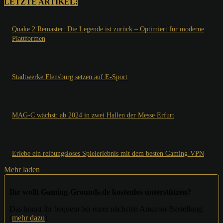
LETZTE ARTIKEL:
Quake 2 Remaster: Die Legende ist zurück – Optimiert für moderne
Plattformen
Stadtwerke Flensburg setzen auf E-Sport
MAG-C wächst: ab 2024 in zwei Hallen der Messe Erfurt
Erlebe ein reibungsloses Spielerlebnis mit dem besten Gaming-VPN
Mehr laden
Ihr wollt Gaming-Grounds.de kostenlos unterstützen?
Das könnt ihr bequem bei eurer nächsten Amazon-Bestellung.
(
mehr dazu
)