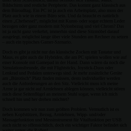
Bildschirm und restliche Peripherie. Das kommt ganz klassisch aus
dem Büroalltag. Ein PC ist ja auch ein Arbeitsplatz, also muss der
Platz auch wie in einem Büro sein. Und da braucht es natürlich
einen „Chefsessel“, möglichst mit Kunst- oder sogar echtem Leder
bezogen oder ganz modern mit Nylonbezug und viel Chrom? Das
ist ja nicht ganz verkehrt, immerhin sind diese Sitzmöbel darauf
ausgelegt, möglichst lange über viele Stunden am Rechner zu setzen
– auch ein typisches Gamer-Szenario.
Doch es gibt ja nicht nur das klassische Zocken mit Tastatur und
Maus, es gibt auch die Hybriden, die am PC spielen wollen wie auf
einer Konsole mit Gamepad in der Hand. Dann wären da noch die
Simulationsfreunde, die mit Flightsticks, Joystick-Duos oder
Lenkrad und Pedalen unterwegs sind. Je mehr zusätzliche Geräte
am „Bürotisch“ Platz finden müssen, desto individueller werden
auch die Anforderungen an den Sitz. Vielleicht muss ich meine
Arme ja gar nicht auf Armlehnen ablegen können, vielleicht stören
mich diese Seitenflügel an meinem Stuhl sogar, wenn ich mich
schnell hin und her drehen möchtet?
Doch kommen wir nun zum größten Problem. Vermutlich ist es
neben Kopfstützen, Bezug, Armlehnen, Wipp- und/oder
Massagefunktion und Messinstrument für Vitalfunktion per USB
auch nicht so offensichtlich, doch ein wichtiger Faktor befindet sich
weiter unten: die Rollen!