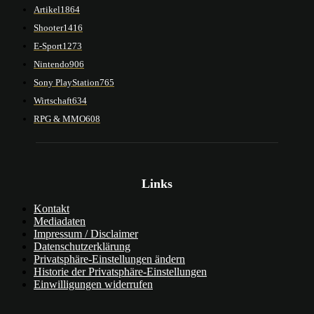
Artikel
1864
Shooter
1416
E-Sport
1273
Nintendo
906
Sony PlayStation
765
Wirtschaft
634
RPG & MMO
608
Links
Kontakt
Mediadaten
Impressum / Disclaimer
Datenschutzerklärung
Privatsphäre-Einstellungen ändern
Historie der Privatsphäre-Einstellungen
Einwilligungen widerrufen