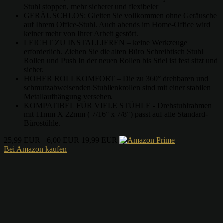
Stuhl stoppen, mehr sicherer und flexibeler
GERÄUSCHLOS: Gleiten Sie vollkommen ohne Geräusche
auf Ihrem Office-Stuhl. Auch abends im Home-Office wird
keiner mehr von Ihrer Arbeit gestört.
LEICHT ZU INSTALLIEREN – keine Werkzeuge
erforderlich. Ziehen Sie die alten Büro Schreibtisch Stuhl
Rollen und Push In der neuen Rollen bis Stiel ist fest sitzt und
sicher.
HOHER ROLLKOMFORT – Die zu 360° drehbaren und
schmutzabweisenden Stuhllenkrollen sind mit einer stabilen
Metallaufhängung versehen.
KOMPATIBEL FÜR VIELE STÜHLE - Drehstuhlrahmen
mit 11mm X 22mm ( 7/16" x 7/8") passt auf alle Standard-
Bürostühle.
25,99 EUR
−6,00 EUR
19,99 EUR
Bei Amazon kaufen