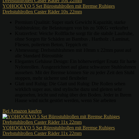
YOHOOLYO 5 Set Bürostuhlrollen mit Bremse Ruhiges
Drehstuhlrollen Caster Räder 10x 22mm
Premium Qualität: Super stark Gewicht Kapazität, starke
Stahlstruktur, die Belastungen von bis zu 50KG verkraftet
Kratzerfest: Weiche Rollfläche sorgt für die stabile Laufruhe,
ohne Sorgen für Schäden an Bambus , Hartholz , Laminat,
Fliesen, poliertem Beton, Teppich etc
Abmessung: Drehstuhlrahmen mit 10mm x 22mm passt auf
alle Standard Bürostühle
Elegantes Gehäuse Design: Ein höherwertiger Ersatz für harte
Nylonrollen. Ausgezeichnet auf glanz schwarzer Stuhlrahmen
aussehen. Mit der Bremse können Sie zu jeder Zeit den Stuhl
stoppen, mehr sicherer und flexibeler
Glatt und Ruhig: Die Glatt und Ruhig: Die Rollen sehen
wirklich super aus, sind stylische dazu und gleiten sehr
angenehm, leicht und ruhig über den Boden. Jeder in Ihrem
Hause wird nicht gestört werden, wenn Sie arbeiten
Bei Amazon kaufen
YOHOOLYO 5 Set Bürostuhlrollen mit Bremse Ruhiges
Drehstuhlrollen Caster Räder 11x 22mm