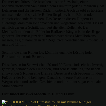
Die meisten Bürostühle bestehen aus der Sitzschale, einer
höhenverstellbaren Säule und einem Fußkreuz (oder Drehkreuz). An
Letzterem sind die lästigen Räder montiert. Auch da gibt es übrigens
unterschiede und spezielle Rollen für glatte, harte Böden oder
teppichschonende Varianten. Das Beste an diesen Dingern ist
allerdings, dass man sie abmachen und wegschmeißen kann. Das ist
nämlich der erste Schritt, montiert die alten Rollen ab. Der
Metallstift mit dem die Räder im Radkreuz hängen ist in der Regel
genormt. Ihr müsst jetzt den Durchmesser dieses Metallbolzens
messen, es gibt nämlich in der Regel zwei verschiedene Größen: 10
mm und 11 mm.
Seid ihr die alten Rollen los, könnt ihr euch die Lösung holen:
Bürostuhlrollen mit Bremse.
Diese kosten im Set zwischen 20 und 30 Euro, sind sehr hochwertig
gefertigt, schonen den Fußboden, sind sehr leichtläufig und haben
an zwei der 5 Rollen eine Bremse. Diese lässt sich bequem mit dem
Fuß oder der Hand betätigen. Danach sind eure Probleme mit
Wegrutschen und -rollen Geschichte und ihr könnt sogar euren alten
Stuhl behalten!
Hier findet ihr zwei Modelle in 10 und 11 mm: