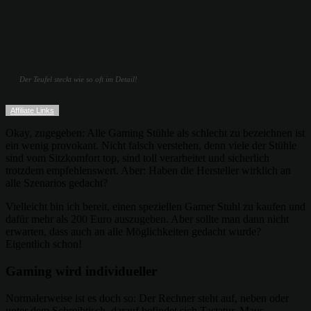
Der Teufel steckt wie so oft im Detail!
Affiliate Links
Okay, zugegeben: Alle Gaming Stühle als schlecht zu bezeichnen ist
ein wenig provokant. Nicht falsch verstehen, denn viele der Stühle
sind vom Sitzkomfort top, sind toll verarbeitet und sicherlich
trotzdem empfehlenswert. Aber: Haben die Hersteller wirklich an
alle Szenarios gedacht?
Vielleicht bin ich bereit, einen speziellen Gamer Stuhl zu kaufen und
dafür mehr als 200 Euro auszugeben. Aber sollte man dann nicht
erwarten, dass auch an alle Möglichkeiten gedacht wurde?
Eigentlich schon!
Gaming wird individueller
Normalerweise ist es doch so: Der Rechner steht auf, neben oder
unter dem Schreibtisch, darauf befindet sich Tastatur, Maus,