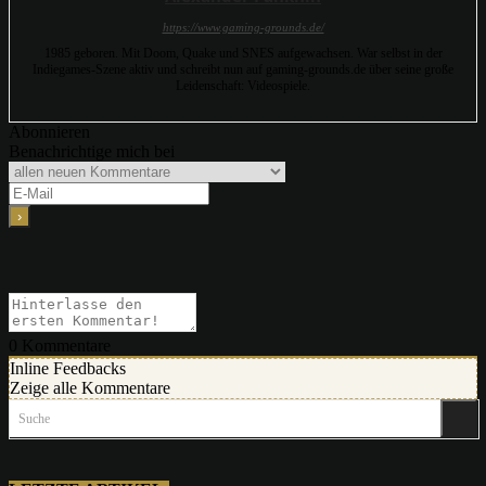
https://www.gaming-grounds.de/
1985 geboren. Mit Doom, Quake und SNES aufgewachsen. War selbst in der
Indiegames-Szene aktiv und schreibt nun auf gaming-grounds.de über seine große
Leidenschaft: Videospiele.
Abonnieren
Benachrichtige mich bei
0
Kommentare
Inline Feedbacks
Zeige alle Kommentare
Suche