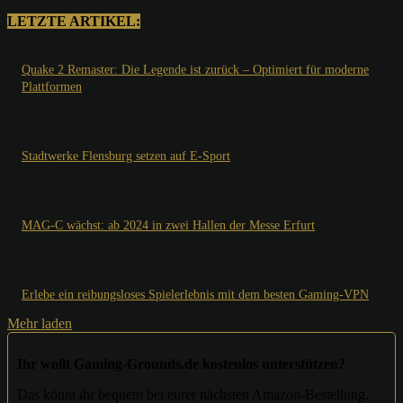
LETZTE ARTIKEL:
Quake 2 Remaster: Die Legende ist zurück – Optimiert für moderne
Plattformen
Stadtwerke Flensburg setzen auf E-Sport
MAG-C wächst: ab 2024 in zwei Hallen der Messe Erfurt
Erlebe ein reibungsloses Spielerlebnis mit dem besten Gaming-VPN
Mehr laden
Ihr wollt Gaming-Grounds.de kostenlos unterstützen?
Das könnt ihr bequem bei eurer nächsten Amazon-Bestellung.