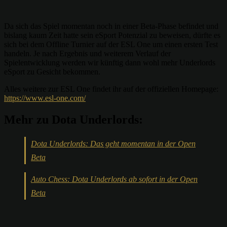
Da sich das Spiel momentan noch in einer Beta-Phase befindet und
bislang kaum Zeit hatte sein eSport Potenzial zu beweisen, dürfte es
sich bei dem Offline Turnier auf der ESL One um einen ersten Test
handeln. Je nach Ergebnis und weiterem Verlauf der
Spielentwicklung werden wir künftig dann wohl mehr Underlords
eSport zu Gesicht bekommen.
Alles weitere zur ESL One findet ihr auf der offiziellen Homepage:
https://www.esl-one.com/
Mehr zu Dota Underlords:
Dota Underlords: Das geht momentan in der Open
Beta
Auto Chess: Dota Underlords ab sofort in der Open
Beta