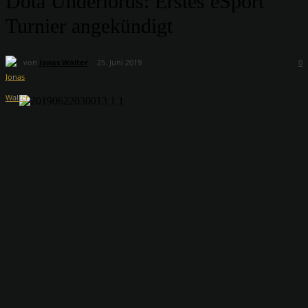
Dota Underlords: Erstes eSport
Turnier angekündigt
von
Jonas Walter
25. Juni 2019
0