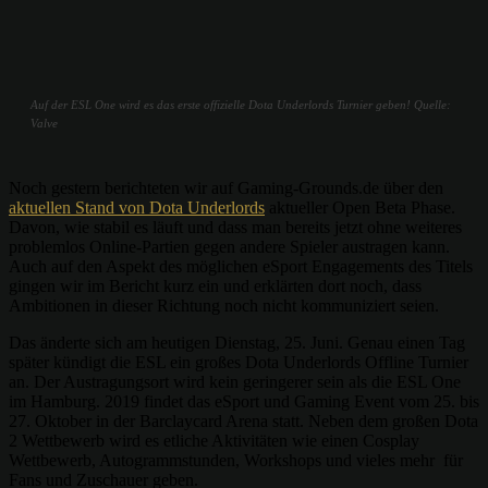
Auf der ESL One wird es das erste offizielle Dota Underlords Turnier geben! Quelle:
Valve
Noch gestern berichteten wir auf Gaming-Grounds.de über den
aktuellen Stand von Dota Underlords
aktueller Open Beta Phase.
Davon, wie stabil es läuft und dass man bereits jetzt ohne weiteres
problemlos Online-Partien gegen andere Spieler austragen kann.
Auch auf den Aspekt des möglichen eSport Engagements des Titels
gingen wir im Bericht kurz ein und erklärten dort noch, dass
Ambitionen in dieser Richtung noch nicht kommuniziert seien.
Das änderte sich am heutigen Dienstag, 25. Juni. Genau einen Tag
später kündigt die ESL ein großes Dota Underlords Offline Turnier
an. Der Austragungsort wird kein geringerer sein als die ESL One
im Hamburg. 2019 findet das eSport und Gaming Event vom 25. bis
27. Oktober in der
Barclaycard Arena statt. Neben dem großen Dota
2 Wettbewerb wird es etliche Aktivitäten wie einen Cosplay
Wettbewerb, Autogrammstunden, Workshops und vieles mehr für
Fans und Zuschauer geben.