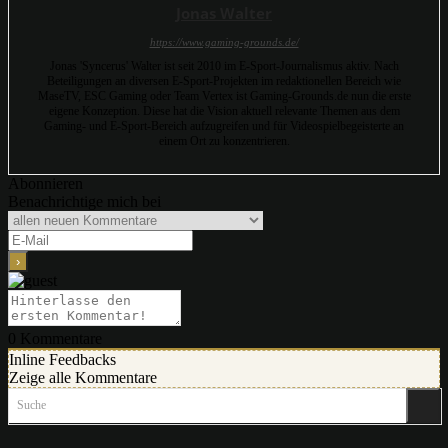
Jonas Walter
https://www.gaming-grounds.de/
Jonas 'Syncerus' Walter ist seit 2010 im E-Sport-Journalismus aktiv. Nach
Beteiligungen an diversen E-Sport-Projekten im redaktionellen Bereich wie
MaseTV, ESC Gaming oder Team Vertex ist Gaming-Grounds.de nun die erste
eigene Konzeption. Diese hat die Vision aktuell relevante Themen aus dem
Gaming- und E-Sport-Bereich aufzugreifen und für Videospielbegeisterte an
einem Ort zu konzentrieren.
Abonnieren
Benachrichtige mich bei
0
Kommentare
Inline Feedbacks
Zeige alle Kommentare
Suche