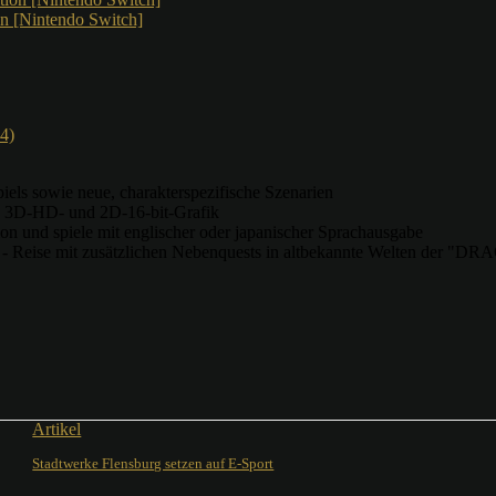
n [Nintendo Switch]
wie neue, charakterspezifische Szenarien
-HD- und 2D-16-bit-Grafik
on und spiele mit englischer oder japanischer Sprachausgabe
 mit zusätzlichen Nebenquests in altbekannte Welten der "D
Artikel
Stadtwerke Flensburg setzen auf E-Sport