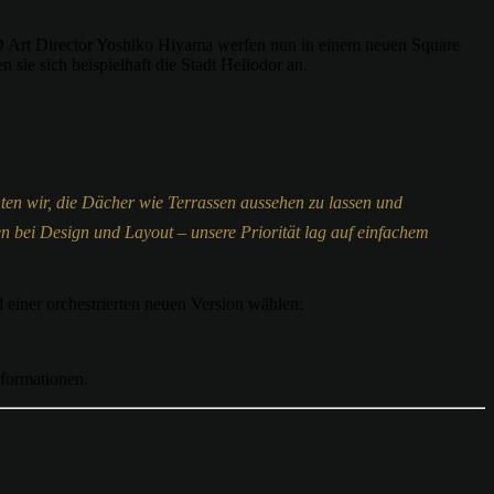
D Art Director Yoshiko Hiyama werfen nun in einem neuen Square
sie sich beispielhaft die Stadt Heliodor an.
en wir, die Dächer wie Terrassen aussehen zu lassen und
en bei Design und Layout – unsere Priorität lag auf einfachem
 einer orchestrierten neuen Version wählen:
nformationen.