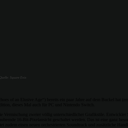
Quelle: Square Enix
hoes of an Elusive Age“) bereits ein paar Jahre auf dem Buckel hat (e
 Edition, dieses Mal auch für PC und Nintendo Switch.
e Vermischung zweier völlig unterschiedlicher Grafikstile. Entwickler S
ubernde 16-Bit-Pixelansicht geschaltet werden. Das ist eine ganz beso
etet zudem einen neuen orchestrierten Soundtrack und zusätzliche Hand