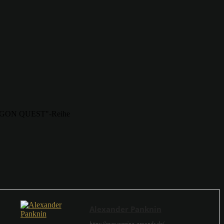
RAGON QUEST"-Reihe
Alexander Panknin
https://www.gaming-grounds.de/