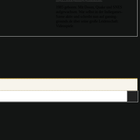
1985 geboren. Mit Doom, Quake und SNES
aufgewachsen. War selbst in der Indiegames-
Szene aktiv und schreibt nun auf gaming-
grounds.de über seine große Leidenschaft:
Videospiele.