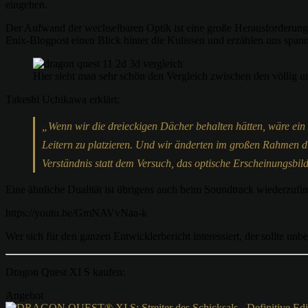
eingehen.
Der Aufwand der wechselbaren Optik ist eine große Herausforderun
Enix-Blogpost einen Blick hinter die Kulissen und erzählen uns spann
Hier sieht man sehr schön den Vergleich zwischen den völlig un
Takeshi Uchikawa erklärt:
„Wenn wir die dreieckigen Dächer behalten hätten, wäre ei
Leitern zu platzieren. Und wir änderten im großen Rahmen di
Verständnis statt dem Versuch, das optische Erscheinungsbil
Eine ähnliche Dualität ist übrigens auch beim Soundtrack wiederzufi
https://youtu.be/GmNAVvNaa-k
Wer sich für den ganzen Entwicklerbericht interessiert, der sollte un
Dragon Quest XI S kaufen:
Angebot