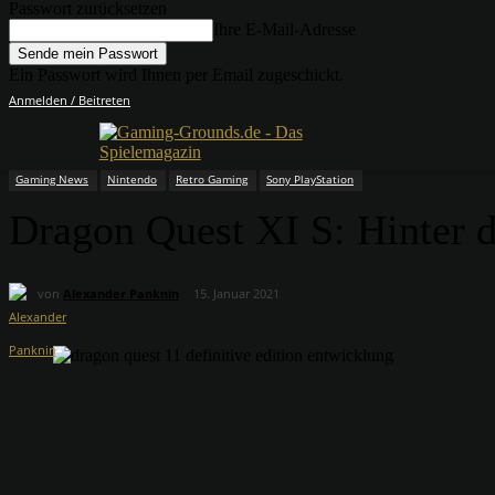
Passwort zurücksetzen
Ihre E-Mail-Adresse
Ein Passwort wird Ihnen per Email zugeschickt.
Anmelden / Beitreten
Gaming News
Nintendo
Retro Gaming
Sony PlayStation
Dragon Quest XI S: Hinter 
von
Alexander Panknin
15. Januar 2021