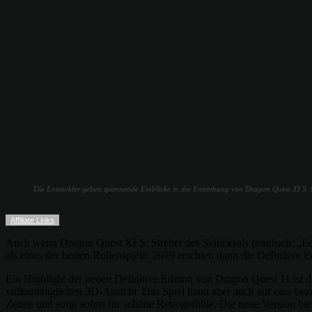
Die Entwickler geben spannende Einblicke in die Entstehung von Dragon Quest XI S. 
Affiliate Links
Auch wenn Dragon Quest XI S: Streiter des Schicksals (englisch: „Ec
als eines der besten Rollenspiele. 2019 erschien dann die Definitive
Ein Highlight der neuen Definitive Edition von Dragon Quest 11 ist di
vollumfänglichen 3D-Ansicht. Das Spiel kann aber auch auf eine beza
Zeiten und sorgt sofort für schöne Retrogefühle. Die neue Version bi