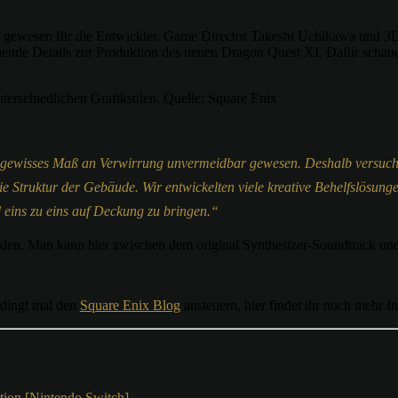
g gewesen für die Entwickler. Game Director Takeshi Uchikawa und 3
ende Details zur Produktion des neuen Dragon Quest XI. Dafür schauen 
terschiedlichen Grafikstilen. Quelle: Square Enix
n gewisses Maß an Verwirrung unvermeidbar gewesen. Deshalb versucht
e Struktur der Gebäude. Wir entwickelten viele kreative Behelfslösung
d eins zu eins auf Deckung zu bringen.“
nden. Man kann hier zwischen dem original Synthesizer-Soundtrack und
bedingt mal den
Square Enix Blog
ansteuern, hier findet ihr noch mehr I