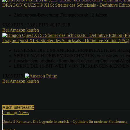
DRAGON QUEST® XI S: Streiter des Schicksals - Definitive Editio
Zielgruppen-Bewertung: Freigegeben ab 12 Jahren
73,99 EUR
−33,82 EUR
40,17 EUR
Bei Amazon kaufen
Dragon Quest XI S: Streiter des Schicksals - Definitive Edition (PS4)
GENIESSE DIE UMFANGREICHEN INHALTE des Basisspiels so
SPIELE NACH DEINEM GESCHMACK, wechsle zwischen 3D
Lausche dem originalen Soundtrack oder einer Orchestral-Versi
LERNE DIE 16-BIT-WELT VON TICKLINGEN KENNEN - Reise
19,95 EUR
Bei Amazon kaufen
Teilen
Auch interessant:
Gaming News
Quake 2 Remaster: Die Legende ist zurück – Optimiert für moderne Plattformen