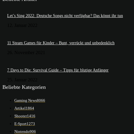
Let’s Sing 2022: Deutsche Songs nicht verfügbar? Das könnt ihr tun
12. Januar 2022
11 Steam Games für Kinder – Bunt, verrückt und unbedenklich
26. November 2021
7 Days to Die: Survival Guide – Tipps für blutige Anfänger
25. Januar 2022
Beliebte Kategorien
Gaming News
8066
Artikel
1864
Shooter
1416
E-Sport
1273
Nintendo
906