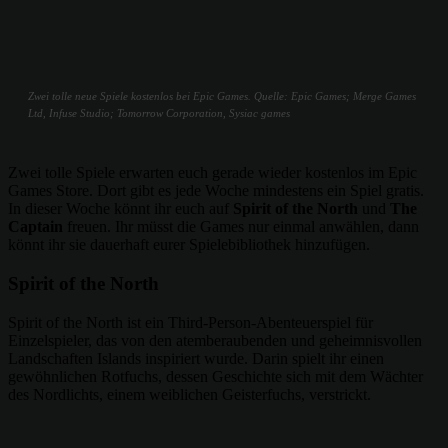
Zwei tolle neue Spiele kostenlos bei Epic Games. Quelle: Epic Games; Merge Games
Ltd, Infuse Studio; Tomorrow Corporation, Sysiac games
Zwei tolle Spiele erwarten euch gerade wieder kostenlos im Epic
Games Store. Dort gibt es jede Woche mindestens ein Spiel gratis.
In dieser Woche könnt ihr euch auf
Spirit of the North
und
The
Captain
freuen. Ihr müsst die Games nur einmal anwählen, dann
könnt ihr sie dauerhaft eurer Spielebibliothek hinzufügen.
Spirit of the North
Spirit of the North ist ein Third-Person-Abenteuerspiel für
Einzelspieler, das von den atemberaubenden und geheimnisvollen
Landschaften Islands inspiriert wurde. Darin spielt ihr einen
gewöhnlichen Rotfuchs, dessen Geschichte sich mit dem Wächter
des Nordlichts, einem weiblichen Geisterfuchs, verstrickt.