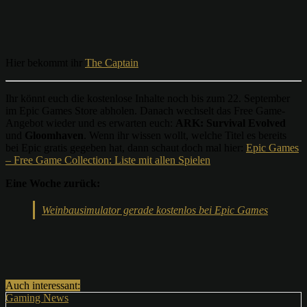
Hier bekommt ihr
The Captain
Ihr könnt euch die kostenlose Inhalte noch bis zum 22. September
im Epic Games Store abholen. Danach wechselt das Free Game-
Angebot wieder und es erwarten euch:
ARK: Survival Evolved
und
Gloomhaven
. Wenn ihr wissen wollt, welche Titel es bereits
bei Epic gratis gegeben hat, dann schaut doch mal hier:
Epic Games
– Free Game Collection: Liste mit allen Spielen
Eine Woche zurück:
Weinbausimulator gerade kostenlos bei Epic Games
Auch interessant:
Gaming News