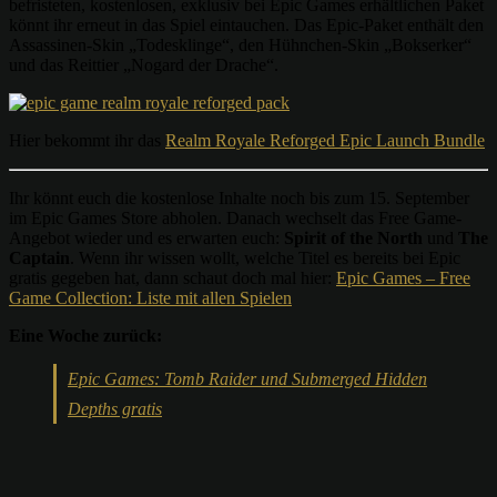
befristeten, kostenlosen, exklusiv bei Epic Games erhältlichen Paket
könnt ihr erneut in das Spiel eintauchen. Das Epic-Paket enthält den
Assassinen-Skin „Todesklinge“, den Hühnchen-Skin „Bokserker“
und das Reittier „Nogard der Drache“.
Hier bekommt ihr das
Realm Royale Reforged Epic Launch Bundle
Ihr könnt euch die kostenlose Inhalte noch bis zum 15. September
im Epic Games Store abholen. Danach wechselt das Free Game-
Angebot wieder und es erwarten euch:
Spirit of the North
und
The
Captain
. Wenn ihr wissen wollt, welche Titel es bereits bei Epic
gratis gegeben hat, dann schaut doch mal hier:
Epic Games – Free
Game Collection: Liste mit allen Spielen
Eine Woche zurück:
Epic Games: Tomb Raider und Submerged Hidden
Depths gratis