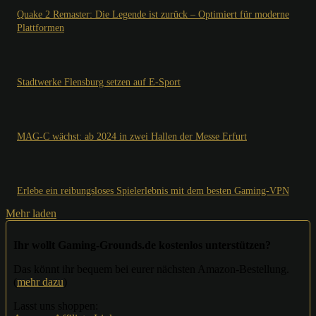
Quake 2 Remaster: Die Legende ist zurück – Optimiert für moderne
Plattformen
Stadtwerke Flensburg setzen auf E-Sport
MAG-C wächst: ab 2024 in zwei Hallen der Messe Erfurt
Erlebe ein reibungsloses Spielerlebnis mit dem besten Gaming-VPN
Mehr laden
Ihr wollt Gaming-Grounds.de kostenlos unterstützen?
Das könnt ihr bequem bei eurer nächsten Amazon-Bestellung.
(
mehr dazu
)
Lasst uns shoppen: