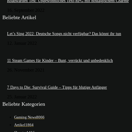
Roadwarden Test: Ungewöhnliches Text-RPG mit nostalgischem Charme
16. September 2022
Beliebte Artikel
Let’s Sing 2022: Deutsche Songs nicht verfügbar? Das könnt ihr tun
12. Januar 2022
11 Steam Games für Kinder – Bunt, verrückt und unbedenklich
26. November 2021
7 Days to Die: Survival Guide – Tipps für blutige Anfänger
25. Januar 2022
Beliebte Kategorien
Gaming News
8066
Artikel
1864