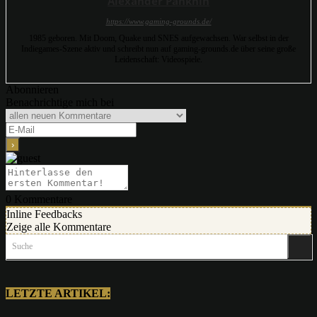
Alexander Panknin
https://www.gaming-grounds.de/
1985 geboren. Mit Doom, Quake und SNES aufgewachsen. War selbst in der
Indiegames-Szene aktiv und schreibt nun auf gaming-grounds.de über seine große
Leidenschaft: Videospiele.
Abonnieren
Benachrichtige mich bei
0
Kommentare
Inline Feedbacks
Zeige alle Kommentare
Suche
LETZTE ARTIKEL: