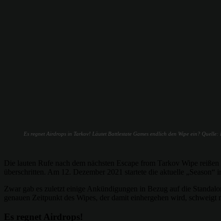
Es regnet Airdrops in Tarkov! Läutet Battlestate Games endlich den Wipe ein? Quelle: 
Die lauten Rufe nach dem nächsten Escape from Tarkov Wipe reißen e
überschritten. Am 12. Dezember 2021 startete die aktuelle „Season“ 
Zwar gab es zuletzt einige Ankündigungen in Bezug auf die Standa
genauen Zeitpunkt des Wipes, der damit einhergehen wird, schweigt m
Es regnet Airdrops!