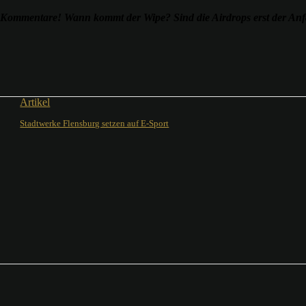
e Kommentare! Wann kommt der Wipe? Sind die Airdrops erst der An
Artikel
Stadtwerke Flensburg setzen auf E-Sport