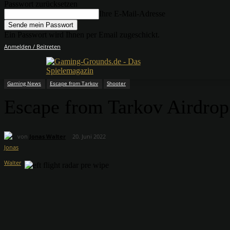
Passwort zurücksetzen
Ihre E-Mail-Adresse
Ein Passwort wird Ihnen per Email zugeschickt.
Anmelden / Beitreten
Gaming News
Escape from Tarkov
Shooter
Escape from Tarkov Airdrop
von
Jonas Walter
20. Juni 2022