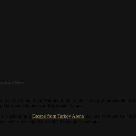
Battlestate Games
infach nicht ab. Kein Wunder, mittlerweile ist die grob angepeilte O
im Hardcore-Shooter von Battlestate Games.
lone Auskopplung
Escape from Tarkov Arena
als auch kommenden Verä
an sich seitens der Entwickler bisher aber noch aus.