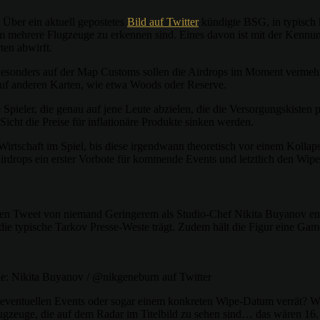
 Über ein aktuell gepostetes
Bild auf Twitter
kündigte BSG, in typisch k
um mehrere Flugzeuge zu erkennen sind. Eines davon ist mit der Kenn
ten abwirft.
ht. Besonders auf der Map Customs sollen die Airdrops im Moment verme
auf anderen Karten, wie etwa Woods oder Reserve.
 Spieler, die genau auf jene Leute abzielen, die die Versorgungskiste
Sicht die Preise für inflationäre Produkte sinken werden.
 Wirtschaft im Spiel, bis diese irgendwann theoretisch vor einem Kollap
Airdrops ein erster Vorbote für kommende Events und letztlich den Wipe
ren Tweet von niemand Geringerem als Studio-Chef Nikita Buyanov ent
 die typische Tarkov Presse-Weste trägt. Zudem hält die Figur eine Ga
le: Nikita Buyanov / @nikgeneburn auf Twitter
 eventuellen Events oder sogar einem konkreten Wipe-Datum verrät? Wie
lugzeuge, die auf dem Radar im Titelbild zu sehen sind… das wären 16