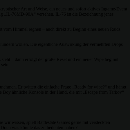
ryptischer Art und Weise, ein neues und sofort aktives Ingame-Event
ung „IL-76MD-90A“ versehen. IL-76 ist die Bezeichnung jenes
hrt vom Himmel regnen – auch direkt zu Beginn eines neuen Raids.
n plündern wollen. Die eigentliche Auswirkung der vermehrten Drops
s steht – dann erfolgt der große Reset und ein neuer Wipe beginnt.
 sein.
nehmen. Er twittert die einfache Frage „Ready for wipe?“ und hängt
me Boy ähnliche Konsole in der Hand, die mit „Escape from Tarkov“
 wir wissen, spielt Battlestate Games gerne mit versteckten
. Doch was könnte das zu bedeuten haben?