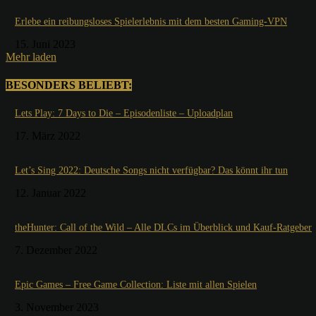
Erlebe ein reibungsloses Spielerlebnis mit dem besten Gaming-VPN
15. Juni 2023
Mehr laden
BESONDERS BELIEBT:
Lets Play: 7 Days to Die – Episodenliste – Uploadplan
17. März 2022
Let’s Sing 2022: Deutsche Songs nicht verfügbar? Das könnt ihr tun
12. Januar 2022
theHunter: Call of the Wild – Alle DLCs im Überblick und Kauf-Ratgeber
7. Dezember 2022
Epic Games – Free Game Collection: Liste mit allen Spielen
3. November 2023