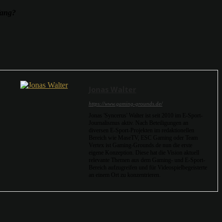
fang?
Jonas Walter
https://www.gaming-grounds.de/
Jonas 'Syncerus' Walter ist seit 2010 im E-Sport-
Journalismus aktiv. Nach Beteiligungen an
diversen E-Sport-Projekten im redaktionellen
Bereich wie MaseTV, ESC Gaming oder Team
Vertex ist Gaming-Grounds.de nun die erste
eigene Konzeption. Diese hat die Vision aktuell
relevante Themen aus dem Gaming- und E-Sport-
Bereich aufzugreifen und für Videospielbegeisterte
an einem Ort zu konzentrieren.