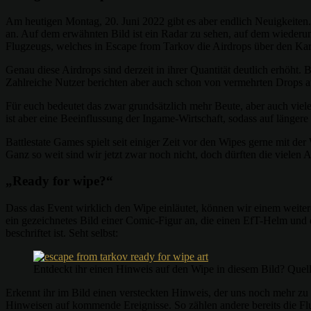
Am heutigen Montag, 20. Juni 2022 gibt es aber endlich Neuigkeiten.
an. Auf dem erwähnten Bild ist ein Radar zu sehen, auf dem wieder
Flugzeugs, welches in Escape from Tarkov die Airdrops über den Kar
Genau diese Airdrops sind derzeit in ihrer Quantität deutlich erhö
Zahlreiche Nutzer berichten aber auch schon von vermehrten Drops 
Für euch bedeutet das zwar grundsätzlich mehr Beute, aber auch viele
ist aber eine Beeinflussung der Ingame-Wirtschaft, sodass auf längere 
Battlestate Games spielt seit einiger Zeit vor den Wipes gerne mit der
Ganz so weit sind wir jetzt zwar noch nicht, doch dürften die vielen 
„Ready for wipe?“
Dass das Event wirklich den Wipe einläutet, können wir einem weite
ein gezeichnetes Bild einer Comic-Figur an, die einen EfT-Helm und
beschriftet ist. Seht selbst:
Entdeckt ihr einen Hinweis auf den Wipe in diesem Bild? Quel
Erkennt ihr im Bild einen versteckten Hinweis, der uns noch mehr zu
Hinweisen auf kommende Ereignisse. So zählen andere bereits die F