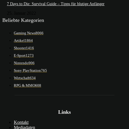
7 Days to Die: Survival Guide – Tipps für blutige Anfänger
25. Januar 2022
Beliebte Kategorien
Gaming News
8066
Artikel
1864
Shooter
1416
E-Sport
1273
Nintendo
906
Sony PlayStation
765
Wirtschaft
634
RPG & MMO
608
Links
Kontakt
Mediadaten