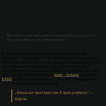
Manuel Höferlin (FDP) spricht sich für eine Anerkennung des eSports aus. Quelle:
FDP, Christian Kuhlmann; IOC / MINE KASAPOGLU
In der vergangenen Woche veröffentlichte der Deutscher
Olympischer Sportbund (DOSB) seine Positionierung zu eSport.
Der Sportbund lehnt eine Anerkennung als richtigen Sport ab. Für
viele Interessengesellschaften im eSport-Bereich eine nicht
nachvollziehbare Entscheidung. Seitdem gibt es Kritik von vielen
Seiten für den DOSB. Sowohl der
game – Verband
als auch der
ESBD
hatten sich umgehend gegen diese Entscheidung gestellt.
Auch die Politik bezieht nun Stellung.
„Klassischer Sport kann vom E-Sport profitieren“ –
Höferlin