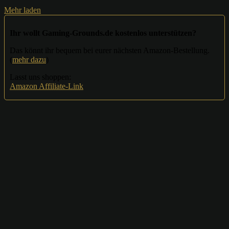
Mehr laden
Ihr wollt Gaming-Grounds.de kostenlos unterstützen?
Das könnt ihr bequem bei eurer nächsten Amazon-Bestellung.
(
mehr dazu
)
Lasst uns shoppen:
Amazon Affiliate-Link