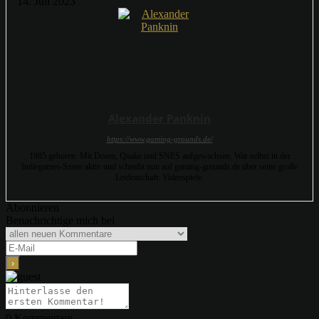
14. Juli 2023
Alexander Panknin
https://www.gaming-grounds.de/
1985 geboren. Mit Doom, Quake und SNES aufgewachsen. War selbst in der
Indiegames-Szene aktiv und schreibt nun auf gaming-grounds.de über seine große
Leidenschaft: Videospiele.
Abonnieren
Benachrichtige mich bei
0
Kommentare