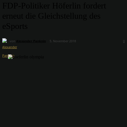
FDP-Politiker Höferlin fordert
erneut die Gleichstellung des
eSports
von
Alexander Panknin
5. November 2018
0