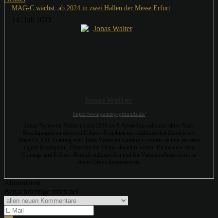
MAG-C wächst: ab 2024 in zwei Hallen der Messe Erfurt
14. Juli 2023
Jonas Walter
https://www.gaming-grounds.de/
Jonas 'Syncerus' Walter ist seit 2010 im E-Sport-Journalismus aktiv. Nach
Beteiligungen an diversen E-Sport-Projekten im redaktionellen Bereich wie
MaseTV, ESC Gaming oder Team Vertex ist Gaming-Grounds.de nun die erste
eigene Konzeption. Diese hat die Vision aktuell relevante Themen aus dem
Gaming- und E-Sport-Bereich aufzugreifen und für Videospielbegeisterte an
einem Ort zu konzentrieren.
Abonnieren
Benachrichtige mich bei