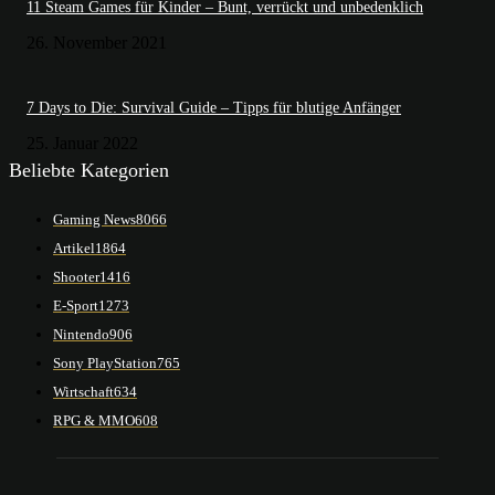
11 Steam Games für Kinder – Bunt, verrückt und unbedenklich
26. November 2021
7 Days to Die: Survival Guide – Tipps für blutige Anfänger
25. Januar 2022
Beliebte Kategorien
Gaming News
8066
Artikel
1864
Shooter
1416
E-Sport
1273
Nintendo
906
Sony PlayStation
765
Wirtschaft
634
RPG & MMO
608