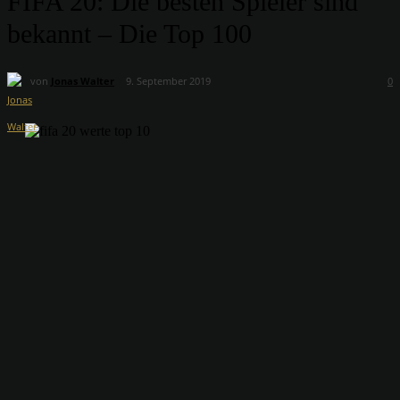
FIFA 20: Die besten Spieler sind
bekannt – Die Top 100
von
Jonas Walter
9. September 2019
0