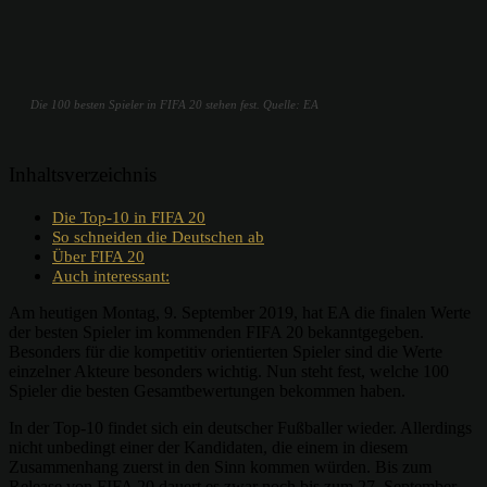
Die 100 besten Spieler in FIFA 20 stehen fest. Quelle: EA
Inhaltsverzeichnis
Die Top-10 in FIFA 20
So schneiden die Deutschen ab
Über FIFA 20
Auch interessant:
Am heutigen Montag, 9. September 2019, hat EA die finalen Werte
der besten Spieler im kommenden FIFA 20 bekanntgegeben.
Besonders für die kompetitiv orientierten Spieler sind die Werte
einzelner Akteure besonders wichtig. Nun steht fest, welche 100
Spieler die besten Gesamtbewertungen bekommen haben.
In der Top-10 findet sich ein deutscher Fußballer wieder. Allerdings
nicht unbedingt einer der Kandidaten, die einem in diesem
Zusammenhang zuerst in den Sinn kommen würden. Bis zum
Release von FIFA 20 dauert es zwar noch bis zum 27. September,