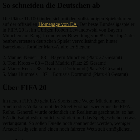
So schneiden die Deutschen ab
Die Plätze 11-100 finden sich mit den vollständigen Spielerkarten
auf der offiziellen
Homepage von EA
. Der beste Bundesligaspieler
in FIFA 20 ist im Übrigen Robert Lewandowski von Bayern
München auf Rang 15 und einer Bewertung von 89. Die Top-5 der
bestbewertetsten deutschen Spieler vervollständigen hinter
Barcelonas Torhüter Marc-André ter Stegen:
2. Manuel Neuer – 88 – Bayern München (Platz 27 Gesamt)
3. Toni Kroos – 88 – Real Madrid (Platz 29 Gesamt)
4. Marco Reus – 88 – Borussia Dortmund (Platz 33 Gesamt)
5. Mats Hummels – 87 – Borussia Dortmund (Platz 43 Gesamt)
Über FIFA 20
Im neuen FIFA 20 geht EA Sports neue Wege: Mit dem neuen
Spielmodus Volta kommt der Street Football wieder ins die FIFA-
Reihe. Generell wurde ordentlich am Realismus geschraubt, so hat
EA die Ballphysik deutlich verändert und das Spielgeschehen etwas
verlangsamt. So sollen Duelle noch spannender werden, weniger
Arcade lastig sein und einen noch faireren Wettstreit ermöglichen.