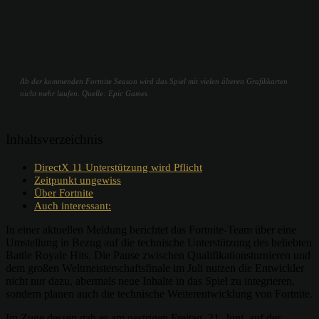
Ab der kommenden Fortnite Season wird das Spiel mit vielen älteren Grafikkarten
nicht mehr laufen. Quelle: Epic Games
Inhaltsverzeichnis
DirectX 11 Unterstützung wird Pflicht
Zeitpunkt ungewiss
Über Fortnite
Auch interessant:
In einer aktuellen Meldung berichtet das Fortnite-Team über eine
Umstellung in Bezug auf die technische Unterstützung des beliebten
Battle Royale Hits. Die Pause zwischen Qualifikationsturnieren und
dem großen Weltmeisterschaftsfinale im Juli nutzen die Entwickler
nicht nur dazu, abermals neue Inhalte in das Spiel zu integrieren,
sondern planen auch die technische Weiterentwicklung von Fortnite.
Im Zuge dessen gab es am gestrigen Freitag, 21. Juni, auf der