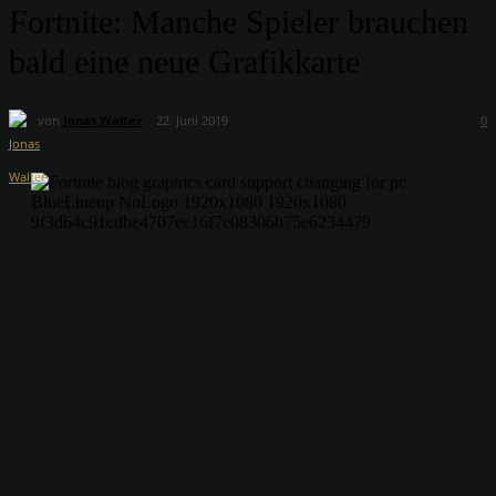
Fortnite: Manche Spieler brauchen
bald eine neue Grafikkarte
von
Jonas Walter
22. Juni 2019
0