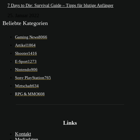
7 Days to Die: Survival Guide – Tipps für blutige Anfänger
25. Januar 2022
Beliebte Kategorien
Gaming News
8066
Artikel
1864
Shooter
1416
E-Sport
1273
Nintendo
906
Sony PlayStation
765
Wirtschaft
634
RPG & MMO
608
Links
Kontakt
Mediadaten