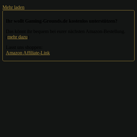
Mehr laden
Ihr wollt Gaming-Grounds.de kostenlos unterstützen?
Das könnt ihr bequem bei eurer nächsten Amazon-Bestellung.
(
mehr dazu
)
Lasst uns shoppen:
Amazon Affiliate-Link