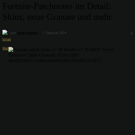
Fortnite-Patchnotes im Detail:
Skins, neue Granate und mehr
von
Jonas Walter
1. Februar 2019
0