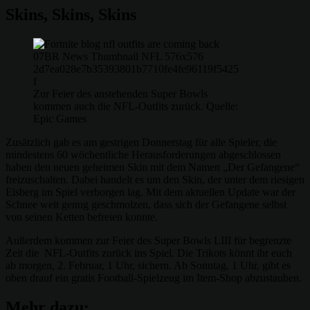
Skins, Skins, Skins
Zur Feier des anstehenden Super Bowls
kommen auch die NFL-Outfits zurück. Quelle:
Epic Games
Zusätzlich gab es am gestrigen Donnerstag für alle Spieler, die
mindestens 60 wöchentliche Herausforderungen abgeschlossen
haben den neuen geheimen Skin mit dem Namen „Der Gefangene“
freizuschalten. Dabei handelt es um den Skin, der unter dem riesigen
Eisberg im Spiel verborgen lag. Mit dem aktuellen Update war der
Schnee weit genug geschmolzen, dass sich der Gefangene selbst
von seinen Ketten befreien konnte.
Außerdem kommen zur Feier des Super Bowls LIII für begrenzte
Zeit die NFL-Outfits zurück ins Spiel. Die Trikots könnt ihr euch
ab morgen, 2. Februar, 1 Uhr, sichern. Ab Sonntag, 1 Uhr, gibt es
oben drauf ein gratis Football-Spielzeug im Item-Shop abzustauben.
Mehr dazu: