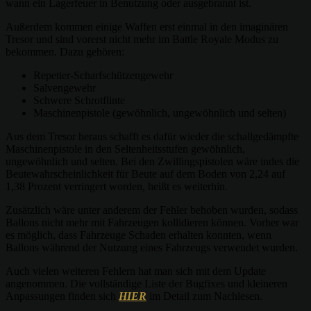
wann ein Lagerfeuer in Benutzung oder ausgebrannt ist.
Außerdem kommen einige Waffen erst einmal in den imaginären
Tresor und sind vorerst nicht mehr im Battle Royale Modus zu
bekommen. Dazu gehören:
Repetier-Scharfschützengewehr
Salvengewehr
Schwere Schrotflinte
Maschinenpistole (gewöhnlich, ungewöhnlich und selten)
Aus dem Tresor heraus schafft es dafür wieder die schallgedämpfte
Maschinenpistole in den Seltenheitsstufen gewöhnlich,
ungewöhnlich und selten. Bei den Zwillingspistolen wäre indes die
Beutewahrscheinlichkeit für Beute auf dem Boden von 2,24 auf
1,38 Prozent verringert worden, heißt es weiterhin.
Zusätzlich wäre unter anderem der Fehler behoben wurden, sodass
Ballons nicht mehr mit Fahrzeugen kollidieren können. Vorher war
es möglich, dass Fahrzeuge Schaden erhalten konnten, wenn
Ballons während der Nutzung eines Fahrzeugs verwendet wurden.
Auch vielen weiteren Fehlern hat man sich mit dem Update
angenommen. Die vollständige Liste der Bugfixes und kleineren
Anpassungen finden sich
HIER
im Detail zum Nachlesen.