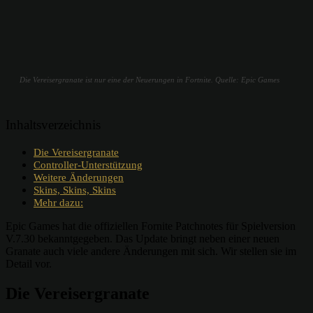
Die Vereisergranate ist nur eine der Neuerungen in Fortnite. Quelle: Epic Games
Inhaltsverzeichnis
Die Vereisergranate
Controller-Unterstützung
Weitere Änderungen
Skins, Skins, Skins
Mehr dazu:
Epic Games hat die offiziellen Fornite Patchnotes für Spielversion
V.7.30 bekanntgegeben. Das Update bringt neben einer neuen
Granate auch viele andere Änderungen mit sich. Wir stellen sie im
Detail vor.
Die
Vereisergranate