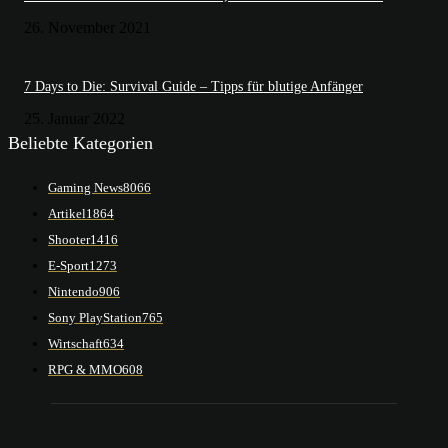
26. November 2021
7 Days to Die: Survival Guide – Tipps für blutige Anfänger
25. Januar 2022
Beliebte Kategorien
Gaming News
8066
Artikel
1864
Shooter
1416
E-Sport
1273
Nintendo
906
Sony PlayStation
765
Wirtschaft
634
RPG & MMO
608