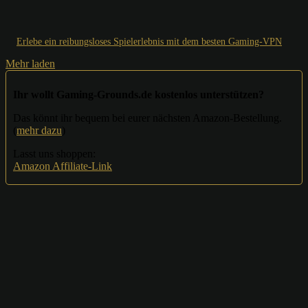
Erlebe ein reibungsloses Spielerlebnis mit dem besten Gaming-VPN
Mehr laden
Ihr wollt Gaming-Grounds.de kostenlos unterstützen?
Das könnt ihr bequem bei eurer nächsten Amazon-Bestellung.
(
mehr dazu
)
Lasst uns shoppen:
Amazon Affiliate-Link