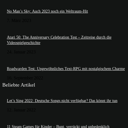
No Man’s Sky: Auch 2023 noch ein Weltraum-Hit
7. März 2023
Atari 50: The Anniversary Celebration Test – Zeitreise durch die
Videospielgeschichte
24. Januar 2023
Roadwarden Test: Ungewöhnliches Text-RPG mit nostalgischem Charme
16. September 2022
Beliebte Artikel
Let’s Sing 2022: Deutsche Songs nicht verfügbar? Das könnt ihr tun
12. Januar 2022
11 Steam Games für Kinder – Bunt, verrückt und unbedenklich