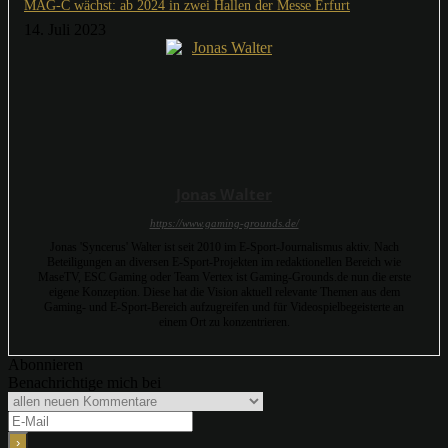
MAG-C wächst: ab 2024 in zwei Hallen der Messe Erfurt
14. Juli 2023
Jonas Walter
https://www.gaming-grounds.de/
Jonas 'Syncerus' Walter ist seit 2010 im E-Sport-Journalismus aktiv. Nach
Beteiligungen an diversen E-Sport-Projekten im redaktionellen Bereich wie
MaseTV, ESC Gaming oder Team Vertex ist Gaming-Grounds.de nun die erste
eigene Konzeption. Diese hat die Vision aktuell relevante Themen aus dem
Gaming- und E-Sport-Bereich aufzugreifen und für Videospielbegeisterte an
einem Ort zu konzentrieren.
Abonnieren
Benachrichtige mich bei