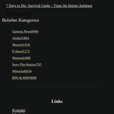
7 Days to Die: Survival Guide – Tipps für blutige Anfänger
25. Januar 2022
Beliebte Kategorien
Gaming News
8066
Artikel
1864
Shooter
1416
E-Sport
1273
Nintendo
906
Sony PlayStation
765
Wirtschaft
634
RPG & MMO
608
Links
Kontakt