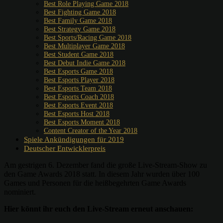
Best Role Playing Game 2018
Best Fighting Game 2018
Best Family Game 2018
Best Strategy Game 2018
Best Sports/Racing Game 2018
Best Multiplayer Game 2018
Best Student Game 2018
Best Debut Indie Game 2018
Best Esports Game 2018
Best Esports Player 2018
Best Esports Team 2018
Best Esports Coach 2018
Best Esports Event 2018
Best Esports Host 2018
Best Esports Moment 2018
Content Creator of the Year 2018
Spiele Ankündigungen für 2019
Deutscher Entwicklerpreis
Am gestrigen 6. Dezember fand die große Live-Stream-Show zu
den Game Awards 2018 statt. In diesem Jahr wurden über 100
Games und Personen für die heißbegehrten Game Awards
nominiert.
Hier könnt ihr euch den Live-Stream erneut anschauen: