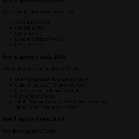
Diese eSports-Teams stachen hervor.
Astralis (CS:GO)
Cloud9 (LOL)
Fnatic (LOL)
London Spitfire (OWL)
OG (DOTA2)
Best Esports Coach 2018
Wer hatte sein Team am besten im Griff?
Bok “Reapered” Han-gyu (Cloud9)
Cristian “ppasarel” Bănăseanu (OG)
Danny “zonic” Sørensen (Astralis)
Dylan Falco (Fnatic)
Jakob “YamatoCannon” Mebdi (Team Vitality)
Janko “YNk” Paunovic (MiBR)
Best Esports Event 2018
Das überzeugendste Event: