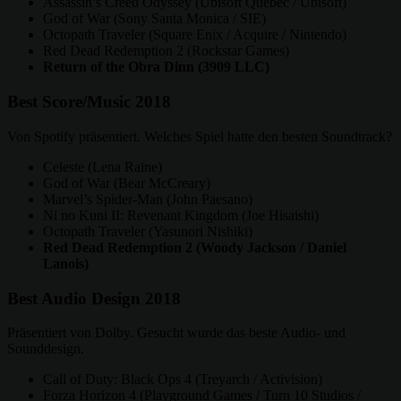
Assassin’s Creed Odyssey (Ubisoft Quebec / Ubisoft)
God of War (Sony Santa Monica / SIE)
Octopath Traveler (Square Enix / Acquire / Nintendo)
Red Dead Redemption 2 (Rockstar Games)
Return of the Obra Dinn (3909 LLC)
Best Score/Music 2018
Von Spotify präsentiert. Welches Spiel hatte den besten Soundtrack?
Celeste (Lena Raine)
God of War (Bear McCreary)
Marvel’s Spider-Man (John Paesano)
Ni no Kuni II: Revenant Kingdom (Joe Hisaishi)
Octopath Traveler (Yasunori Nishiki)
Red Dead Redemption 2 (Woody Jackson / Daniel
Lanois)
Best Audio Design 2018
Präsentiert von Dolby. Gesucht wurde das beste Audio- und
Sounddesign.
Call of Duty: Black Ops 4 (Treyarch / Activision)
Forza Horizon 4 (Playground Games / Turn 10 Studios /