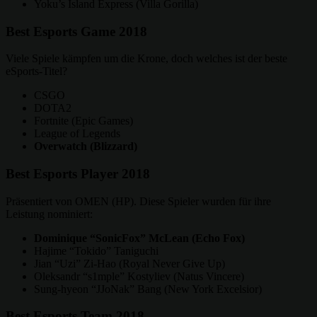
Yoku’s Island Express (Villa Gorilla)
Best Esports Game 2018
Viele Spiele kämpfen um die Krone, doch welches ist der beste
eSports-Titel?
CSGO
DOTA2
Fortnite (Epic Games)
League of Legends
Overwatch (Blizzard)
Best Esports Player 2018
Präsentiert von OMEN (HP). Diese Spieler wurden für ihre
Leistung nominiert:
Dominique “SonicFox” McLean (Echo Fox)
Hajime “Tokido” Taniguchi
Jian “Uzi” Zi-Hao (Royal Never Give Up)
Oleksandr “s1mple” Kostyliev (Natus Vincere)
Sung-hyeon “JJoNak” Bang (New York Excelsior)
Best Esports Team 2018