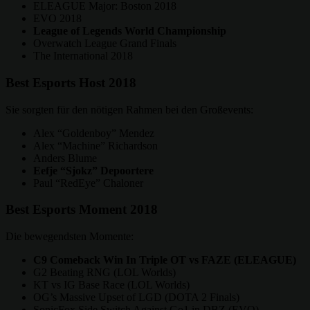
ELEAGUE Major: Boston 2018
EVO 2018
League of Legends World Championship
Overwatch League Grand Finals
The International 2018
Best Esports Host 2018
Sie sorgten für den nötigen Rahmen bei den Großevents:
Alex “Goldenboy” Mendez
Alex “Machine” Richardson
Anders Blume
Eefje “Sjokz” Depoortere
Paul “RedEye” Chaloner
Best Esports Moment 2018
Die bewegendsten Momente:
C9 Comeback Win In Triple OT vs FAZE (ELEAGUE)
G2 Beating RNG (LOL Worlds)
KT vs IG Base Race (LOL Worlds)
OG’s Massive Upset of LGD (DOTA 2 Finals)
SonicFox Side Switch Against Go1 in DBZ (EVO)