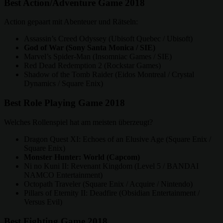
Best Action/Adventure Game 2018
Action gepaart mit Abenteuer und Rätseln:
Assassin’s Creed Odyssey (Ubisoft Quebec / Ubisoft)
God of War (Sony Santa Monica / SIE)
Marvel’s Spider-Man (Insomniac Games / SIE)
Red Dead Redemption 2 (Rockstar Games)
Shadow of the Tomb Raider (Eidos Montreal / Crystal
Dynamics / Square Enix)
Best Role Playing Game 2018
Welches Rollenspiel hat am meisten überzeugt?
Dragon Quest XI: Echoes of an Elusive Age (Square Enix /
Square Enix)
Monster Hunter: World (Capcom)
Ni no Kuni II: Revenant Kingdom (Level 5 / BANDAI
NAMCO Entertainment)
Octopath Traveler (Square Enix / Acquire / Nintendo)
Pillars of Eternity II: Deadfire (Obsidian Entertainment /
Versus Evil)
Best Fighting Game 2018