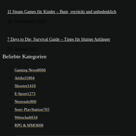
11 Steam Games für Kinder – Bunt, verrückt und unbedenklich
26. November 2021
7 Days to Die: Survival Guide – Tipps für blutige Anfänger
25. Januar 2022
Beliebte Kategorien
Gaming News
8066
Artikel
1864
Shooter
1416
E-Sport
1273
Nintendo
906
Sony PlayStation
765
Wirtschaft
634
RPG & MMO
608