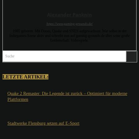
Alexander Panknin
https://www.gaming-grounds.de/
1985 geboren. Mit Doom, Quake und SNES aufgewachsen. War selbst in der
Indiegames-Szene aktiv und schreibt nun auf gaming-grounds.de über seine große
Leidenschaft: Videospiele.
Suche
LETZTE ARTIKEL:
Quake 2 Remaster: Die Legende ist zurück – Optimiert für moderne
Plattformen
Stadtwerke Flensburg setzen auf E-Sport