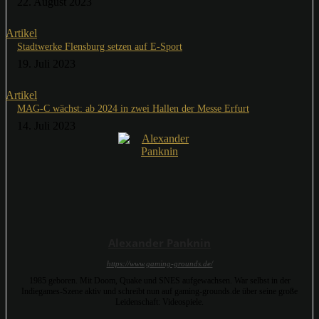
22. August 2023
Artikel
Stadtwerke Flensburg setzen auf E-Sport
19. Juli 2023
Artikel
MAG-C wächst: ab 2024 in zwei Hallen der Messe Erfurt
14. Juli 2023
Alexander Panknin
https://www.gaming-grounds.de/
1985 geboren. Mit Doom, Quake und SNES aufgewachsen. War selbst in der
Indiegames-Szene aktiv und schreibt nun auf gaming-grounds.de über seine große
Leidenschaft: Videospiele.