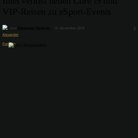
Intel verlost neuen Core i9 und
VIP-Reisen zu eSport-Events
von
Alexander Panknin
14. November 2018
0