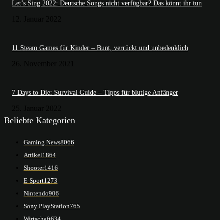
Let’s Sing 2022: Deutsche Songs nicht verfügbar? Das könnt ihr tun
12. Januar 2022
11 Steam Games für Kinder – Bunt, verrückt und unbedenklich
26. November 2021
7 Days to Die: Survival Guide – Tipps für blutige Anfänger
25. Januar 2022
Beliebte Kategorien
Gaming News
8066
Artikel
1864
Shooter
1416
E-Sport
1273
Nintendo
906
Sony PlayStation
765
Wirtschaft
634