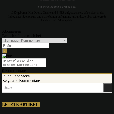
https://www.gaming-grounds.de/
1985 geboren. Mit Doom, Quake und SNES aufgewachsen. War selbst in der
Indiegames-Szene aktiv und schreibt nun auf gaming-grounds.de über seine große
Leidenschaft: Videospiele.
Abonnieren
Benachrichtige mich bei
0
Kommentare
Inline Feedbacks
Zeige alle Kommentare
Suche
LETZTE ARTIKEL: