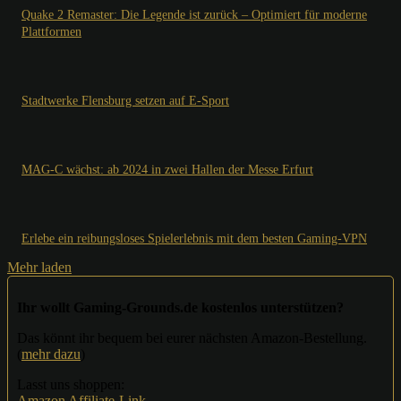
Quake 2 Remaster: Die Legende ist zurück – Optimiert für moderne
Plattformen
Stadtwerke Flensburg setzen auf E-Sport
MAG-C wächst: ab 2024 in zwei Hallen der Messe Erfurt
Erlebe ein reibungsloses Spielerlebnis mit dem besten Gaming-VPN
Mehr laden
Ihr wollt Gaming-Grounds.de kostenlos unterstützen?
Das könnt ihr bequem bei eurer nächsten Amazon-Bestellung.
(
mehr dazu
)
Lasst uns shoppen:
Amazon Affiliate-Link