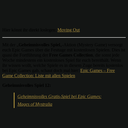
Hier könnt ihr direkt loslegen:
Moving Out
Mit der „
Geheimnisvolles Spiel
„-Aktion (Mystery Game) versorgt
euch Epic Games über die Festtage mit kostenlosen Spielen. Dies ist
quasi die Fortführung der
Free Games Collection
, die sonst jede
Woche mindestens ein kostenloses Spiel für euch bereithält. Wenn
ihr wissen wollt, welche Spiele es in diesem Zuge bereits kostenlos
bei Epic Games gab, schaut doch mal hier:
Epic Games – Free
Game Collection: Liste mit allen Spielen
Geheimnisvolles Spiel 12:
Geheimnisvolles Gratis-Spiel bei Epic Games:
Mages of Mystralia