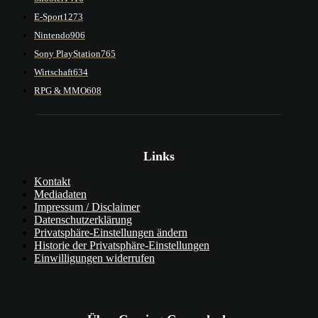
E-Sport
1273
Nintendo
906
Sony PlayStation
765
Wirtschaft
634
RPG & MMO
608
Links
Kontakt
Mediadaten
Impressum / Disclaimer
Datenschutzerklärung
Privatsphäre-Einstellungen ändern
Historie der Privatsphäre-Einstellungen
Einwilligungen widerrufen