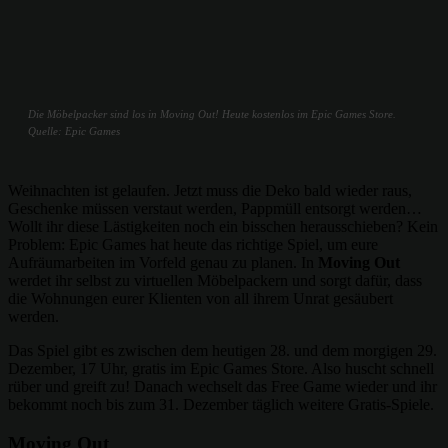
Die Möbelpacker sind los in Moving Out! Heute kostenlos im Epic Games Store.
Quelle: Epic Games
Weihnachten ist gelaufen. Jetzt muss die Deko bald wieder raus,
Geschenke müssen verstaut werden, Pappmüll entsorgt werden…
Wollt ihr diese Lästigkeiten noch ein bisschen herausschieben? Kein
Problem: Epic Games hat heute das richtige Spiel, um eure
Aufräumarbeiten im Vorfeld genau zu planen. In
Moving Out
werdet ihr selbst zu virtuellen Möbelpackern und sorgt dafür, dass
die Wohnungen eurer Klienten von all ihrem Unrat gesäubert
werden.
Das Spiel gibt es zwischen dem heutigen 28. und dem morgigen 29.
Dezember, 17 Uhr, gratis im Epic Games Store. Also huscht schnell
rüber und greift zu! Danach wechselt das Free Game wieder und ihr
bekommt noch bis zum 31. Dezember täglich weitere Gratis-Spiele.
Moving Out