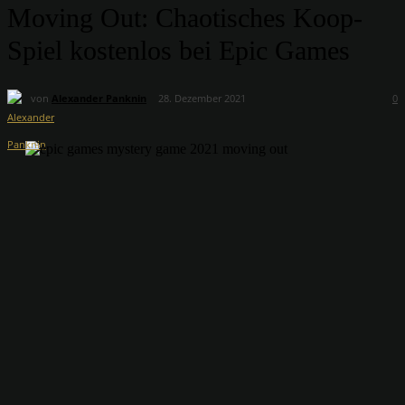
Moving Out: Chaotisches Koop-
Spiel kostenlos bei Epic Games
von
Alexander Panknin
28. Dezember 2021
0