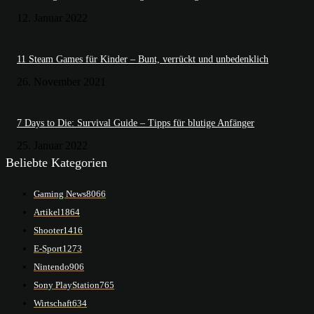
12. Januar 2022
11 Steam Games für Kinder – Bunt, verrückt und unbedenklich
26. November 2021
7 Days to Die: Survival Guide – Tipps für blutige Anfänger
25. Januar 2022
Beliebte Kategorien
Gaming News
8066
Artikel
1864
Shooter
1416
E-Sport
1273
Nintendo
906
Sony PlayStation
765
Wirtschaft
634