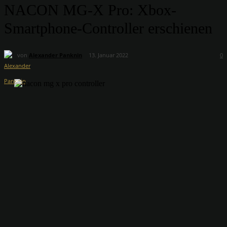
NACON MG-X Pro: Xbox-
Smartphone-Controller erschienen
von
Alexander Panknin
13. Januar 2022
0