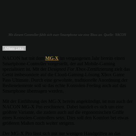
Mit diesem Controller fühlt sich euer Smartphone wie eine Xbox an. Quelle: NACON
Affiliate Links
NACON hat mit dem
MG-X
im vergangenen Jahr bereits einen
Smartphone-Controller vorgestellt, der auf Mobile-Gaming
spezialisiert ist. Mit der
Designed For Xbox
-Zertifizierung zielt das
Gerät insbesondere auf die Cloud-Gaming-Lösung Xbox Game
Pass Ultimate. Durch eine gewohnte, traditionelle Anordnung der
Bedienelemente soll so das echte Konsolen-Feeling auch auf das
Smartphone übertragen werden.
Mit der Einführung des MG-X bereits angekündigt, ist nun auch der
NACON MG-X Pro erschienen. Dabei handelt es sich um eine
größere Variante, die zudem auch auf die ergonomischen Griffe
eines Konsolen-Controllers setzt. Dies soll den Komfort bei etwas
größeren Maßen noch weiter steigern.
Der MG-X Pro lässt sich mit nur wenigen Handgriffen an das