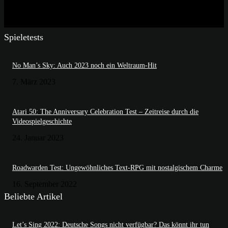
Spieletests
No Man’s Sky: Auch 2023 noch ein Weltraum-Hit
7. März 2023
Atari 50: The Anniversary Celebration Test – Zeitreise durch die
Videospielgeschichte
24. Januar 2023
Roadwarden Test: Ungewöhnliches Text-RPG mit nostalgischem Charme
16. September 2022
Beliebte Artikel
Let’s Sing 2022: Deutsche Songs nicht verfügbar? Das könnt ihr tun