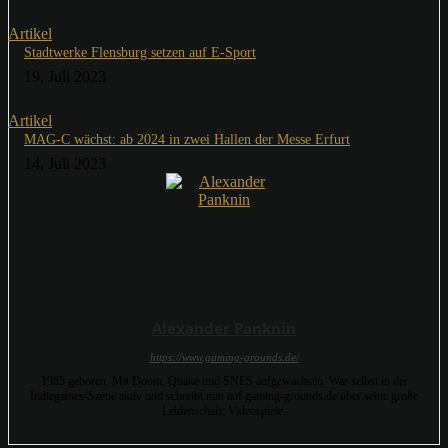
Artikel
Stadtwerke Flensburg setzen auf E-Sport
19. Juli 2023
Artikel
MAG-C wächst: ab 2024 in zwei Hallen der Messe Erfurt
14. Juli 2023
Alexander Panknin
https://www.gaming-grounds.de/
1985 geboren. Mit Doom, Quake und SNES aufgewachsen. War selbst in der
Indiegames-Szene aktiv und schreibt nun auf gaming-grounds.de über seine große
Leidenschaft: Videospiele.