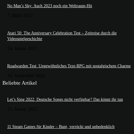
No Man’s Sky: Auch 2023 noch ein Weltraum-Hit
7. März 2023
Atari 50: The Anniversary Celebration Test – Zeitreise durch die
Videospielgeschichte
24. Januar 2023
Roadwarden Test: Ungewöhnliches Text-RPG mit nostalgischem Charme
16. September 2022
Beliebte Artikel
Let’s Sing 2022: Deutsche Songs nicht verfügbar? Das könnt ihr tun
12. Januar 2022
11 Steam Games für Kinder – Bunt, verrückt und unbedenklich