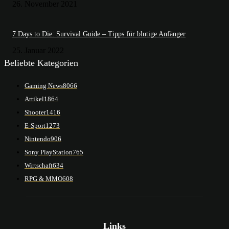
26. November 2021
7 Days to Die: Survival Guide – Tipps für blutige Anfänger
25. Januar 2022
Beliebte Kategorien
Gaming News
8066
Artikel
1864
Shooter
1416
E-Sport
1273
Nintendo
906
Sony PlayStation
765
Wirtschaft
634
RPG & MMO
608
Links