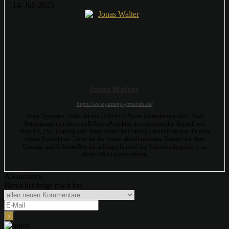
14. Juli 2023
Jonas Walter
https://www.gaming-grounds.de/
Jonas 'Syncerus' Walter ist seit 2010 im E-Sport-Journalismus aktiv. Nach
Beteiligungen an diversen E-Sport-Projekten im redaktionellen Bereich wie
MaseTV, ESC Gaming oder Team Vertex ist Gaming-Grounds.de nun die erste
eigene Konzeption. Diese hat die Vision aktuell relevante Themen aus dem
Gaming- und E-Sport-Bereich aufzugreifen und für Videospielbegeisterte an
einem Ort zu konzentrieren.
Abonnieren
Benachrichtige mich bei