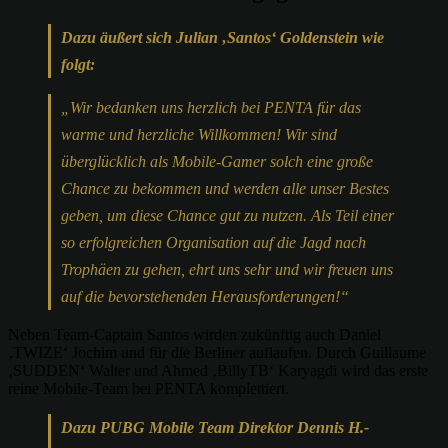
Dazu äußert sich Julian ‚Santos‘ Goldenstein wie
folgt:
„Wir bedanken uns herzlich bei PENTA für das
warme und herzliche Willkommen! Wir sind
überglücklich als Mobile-Gamer solch eine große
Chance zu bekommen und werden alle unser Bestes
geben, um diese Chance gut zu nutzen. Als Teil einer
so erfolgreichen Organisation auf die Jagd nach
Trophäen zu gehen, ehrt uns sehr und wir freuen uns
auf die bevorstehenden Herausforderungen!“
Neben Team-Captain Santos wirden zukünftig auch Daniel
‚TWIZE‘ Jochim und für die Berliner auflaufen. Durch Guillaume
‚SUDDEN‘ Walter und Ahmed ‚BillyTB‘ Karyagdi wird das erste
reine Mobile-Team bei PENTA komplettiert.
Dazu PUBG Mobile Team Direktor Dennis H.-