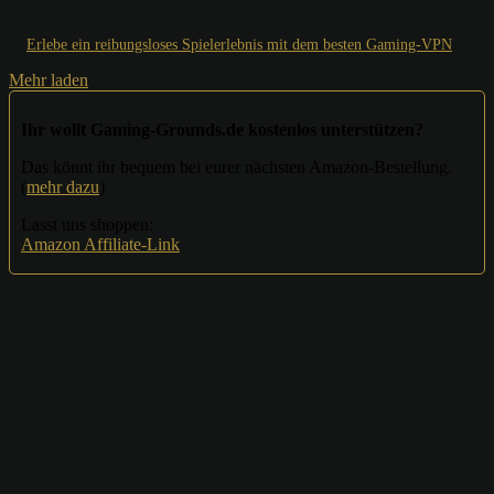
Erlebe ein reibungsloses Spielerlebnis mit dem besten Gaming-VPN
Mehr laden
Ihr wollt Gaming-Grounds.de kostenlos unterstützen?
Das könnt ihr bequem bei eurer nächsten Amazon-Bestellung.
(
mehr dazu
)
Lasst uns shoppen:
Amazon Affiliate-Link