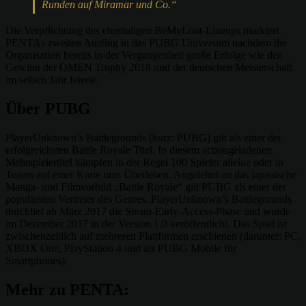
Runden auf Miramar und Co.“
Die Verpflichtung des ehemaligen BeMyLoot-Lineups markiert
PENTAs zweiten Ausflug in das PUBG Universum nachdem die
Organisation bereits in der Vergangenheit große Erfolge wie den
Gewinn der OMEN Trophy 2018 und der deutschen Meisterschaft
im selben Jahr feierte.
Über PUBG
PlayerUnknown’s Battlegrounds (kurz: PUBG) gilt als einer der
erfolgreichsten Battle Royale Titel. In diesem actiongeladenen
Mehrspielertitel kämpfen in der Regel 100 Spieler alleine oder in
Teams auf einer Karte ums Überleben. Angelehnt an das japanische
Manga- und Filmvorbild „Battle Royale“ gilt PUBG als einer der
populärsten Vertreter des Genres. PlayerUnknown’s Battlegrounds
durchlief ab März 2017 die Steam-Early-Access-Phase und wurde
im Dezember 2017 in der Version 1.0 veröffentlicht. Das Spiel ist
zwischenzeitlich auf mehreren Plattformen erschienen (darunter: PC,
XBOX One, PlayStation 4 und als PUBG Mobile für
Smartphones).
Mehr zu PENTA: