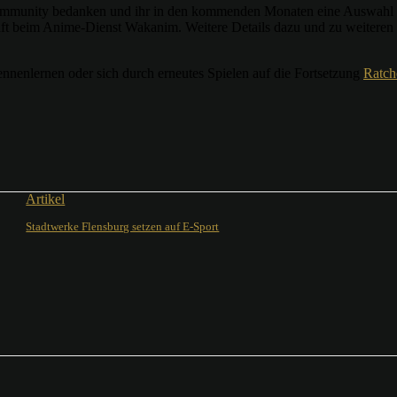
Community bedanken und ihr in den kommenden Monaten eine Auswahl au
ft beim Anime-Dienst Wakanim. Weitere Details dazu und zu weiteren V
nenlernen oder sich durch erneutes Spielen auf die Fortsetzung
Ratch
Artikel
Stadtwerke Flensburg setzen auf E-Sport