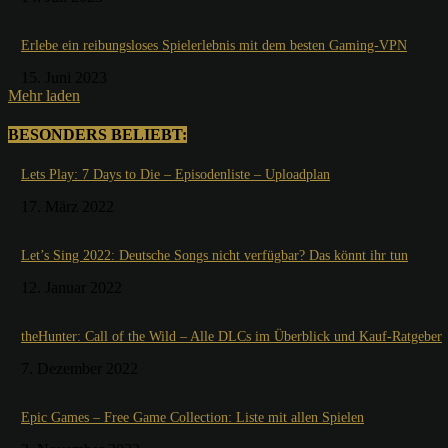
Erlebe ein reibungsloses Spielerlebnis mit dem besten Gaming-VPN
15. Juni 2023
Mehr laden
BESONDERS BELIEBT:
Lets Play: 7 Days to Die – Episodenliste – Uploadplan
17. März 2022
Let’s Sing 2022: Deutsche Songs nicht verfügbar? Das könnt ihr tun
12. Januar 2022
theHunter: Call of the Wild – Alle DLCs im Überblick und Kauf-Ratgeber
7. Dezember 2022
Epic Games – Free Game Collection: Liste mit allen Spielen