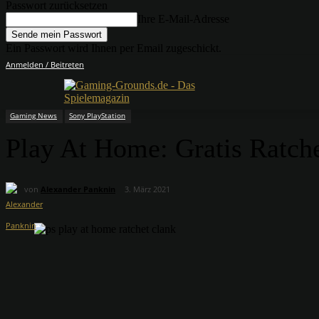
Passwort zurücksetzen
Ihre E-Mail-Adresse
Ein Passwort wird Ihnen per Email zugeschickt.
Anmelden / Beitreten
Gaming News
Sony PlayStation
Play At Home: Gratis Ratche
von
Alexander Panknin
3. März 2021