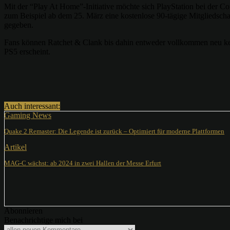
Mit der “Play At Home”-Initiative möchte sich PlayStation bei der 
zum Beispiel ab dem 25. März eine kostenlose 90-tägige Mitgliedscha
gegeben.
Fans können Ratchet & Clank bis dahin entweder vollkommen neu ken
PS5 erscheint.
Teilen
Auch interessant:
Gaming News
Quake 2 Remaster: Die Legende ist zurück – Optimiert für moderne Plattformen
Artikel
MAG-C wächst: ab 2024 in zwei Hallen der Messe Erfurt
Abonnieren
Benachrichtige mich bei