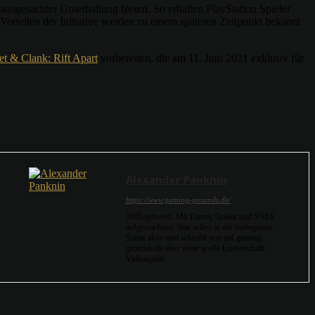
sgesuchter Unterhaltung bieten. So erhalten PlayStation Spieler
orteilen der Initiative werden zu einem späteren Zeitpunkt bekannt
et & Clank: Rift Apart
vorbereiten, die am 11. Juni 2021 exklusiv für
Alexander Panknin
https://www.gaming-grounds.de/
1985 geboren. Mit Doom, Quake und SNES
aufgewachsen. War selbst in der Indiegames-
Szene aktiv und schreibt nun auf gaming-
grounds.de über seine große Leidenschaft:
Videospiele.