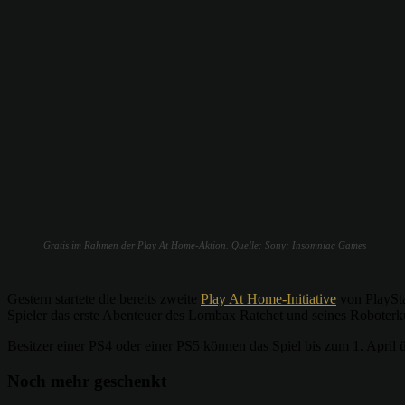
Gratis im Rahmen der Play At Home-Aktion. Quelle: Sony; Insomniac Games
Gestern startete die bereits zweite
Play At Home-Initiative
von PlaySta
Spieler das erste Abenteuer des Lombax Ratchet und seines Roboterku
Besitzer einer PS4 oder einer PS5 können das Spiel bis zum 1. April ü
Noch mehr geschenkt