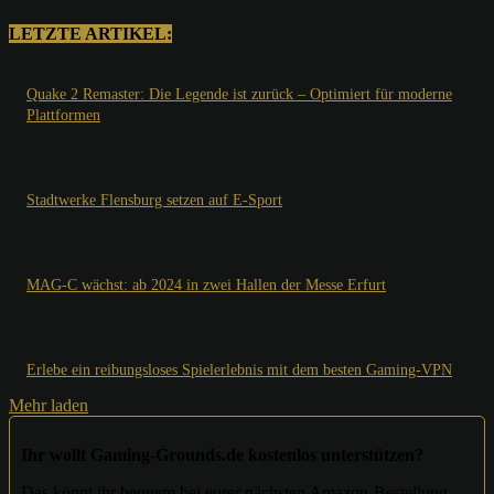
LETZTE ARTIKEL:
Quake 2 Remaster: Die Legende ist zurück – Optimiert für moderne
Plattformen
Stadtwerke Flensburg setzen auf E-Sport
MAG-C wächst: ab 2024 in zwei Hallen der Messe Erfurt
Erlebe ein reibungsloses Spielerlebnis mit dem besten Gaming-VPN
Mehr laden
Ihr wollt Gaming-Grounds.de kostenlos unterstützen?
Das könnt ihr bequem bei eurer nächsten Amazon-Bestellung.