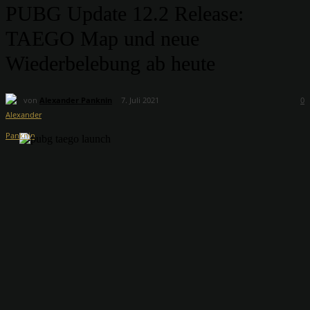
PUBG Update 12.2 Release:
TAEGO Map und neue
Wiederbelebung ab heute
von
Alexander Panknin
7. Juli 2021
0