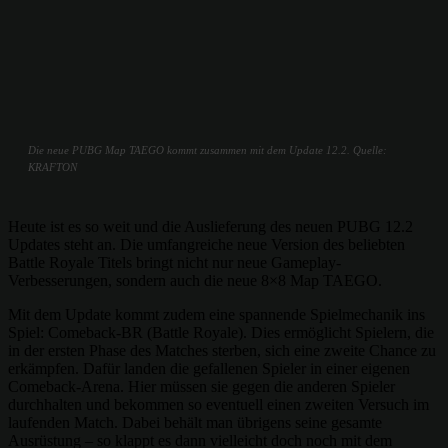
Die neue PUBG Map TAEGO kommt zusammen mit dem Update 12.2. Quelle:
KRAFTON
Heute ist es so weit und die Auslieferung des neuen PUBG 12.2
Updates steht an. Die umfangreiche neue Version des beliebten
Battle Royale Titels bringt nicht nur neue Gameplay-
Verbesserungen, sondern auch die neue 8×8 Map TAEGO.
Mit dem Update kommt zudem eine spannende Spielmechanik ins
Spiel: Comeback-BR (Battle Royale). Dies ermöglicht Spielern, die
in der ersten Phase des Matches sterben, sich eine zweite Chance zu
erkämpfen. Dafür landen die gefallenen Spieler in einer eigenen
Comeback-Arena. Hier müssen sie gegen die anderen Spieler
durchhalten und bekommen so eventuell einen zweiten Versuch im
laufenden Match. Dabei behält man übrigens seine gesamte
Ausrüstung – so klappt es dann vielleicht doch noch mit dem