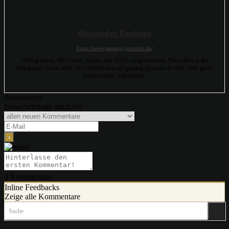
Alexander Panknin
https://www.gaming-grounds.de/
1985 geboren. Mit Doom, Quake und SNES aufgewachsen. War selbst in der
Indiegames-Szene aktiv und schreibt nun auf gaming-grounds.de über seine große
Leidenschaft: Videospiele.
Abonnieren
Benachrichtige mich bei
0
Kommentare
Inline Feedbacks
Zeige alle Kommentare
Suche